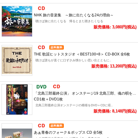
NHK 旅の音楽集 ～旅に出たくなる24の理由～
聴けば旅に出たくなる 帰るとまた聴きたくなる
販売価格: 3,080円(税込)
THE 歌謡ヒットスタジオ ＜BEST100+8＞ CD-BOX 全6枚
聴けば誰もが直ぐに口ずさみ懐かしい思い出とともに..
販売価格: 13,200円(税込)
「北島三郎最終公演」 オンステージ19 北島三郎、魂の唄を…
CD1枚＋DVD1枚
北島三郎最終公演オンステージの模様をDVD＋CDに収..
販売価格: 8,148円(税込)
あぁ青春のフォーク＆ポップス CD 全5枚