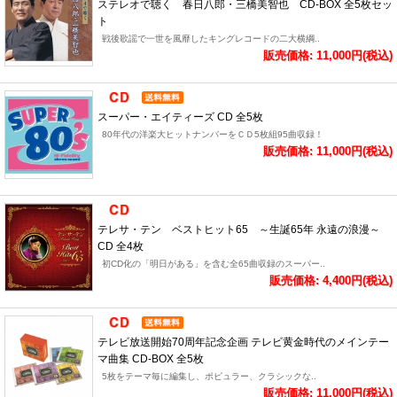
ステレオで聴く 春日八郎・三橋美智也 CD-BOX 全5枚セッ
ト
戦後歌謡で一世を風靡したキングレコードの二大横綱..
販売価格: 11,000円(税込)
スーパー・エイティーズ CD 全5枚
80年代の洋楽大ヒットナンバーをＣＤ5枚組95曲収録！
販売価格: 11,000円(税込)
テレサ・テン ベストヒット65 ～生誕65年 永遠の浪漫～
CD 全4枚
初CD化の「明日がある」を含む全65曲収録のスーパー..
販売価格: 4,400円(税込)
テレビ放送開始70周年記念企画 テレビ黄金時代のメインテー
マ曲集 CD-BOX 全5枚
5枚をテーマ毎に編集し、ポピュラー、クラシックな..
販売価格: 11,000円(税込)