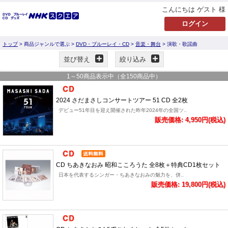
こんにちは ゲスト 様
トップ
> 商品ジャンルで選ぶ >
DVD・ブルーレイ・CD
>
音楽・舞台
> 演歌・歌謡曲
並び替え
絞り込み
1
～
50
商品表示中（全
150
商品中）
2024 さだまさしコンサートツアー 51 CD 全2枚
デビュー51年目を迎え開催された昨年2024年の全国ツ..
販売価格: 4,950円(税込)
CD ちあきなおみ 昭和こころうた 全8枚＋特典CD1枚セット
日本を代表するシンガー・ちあきなおみの魅力を、併..
販売価格: 19,800円(税込)