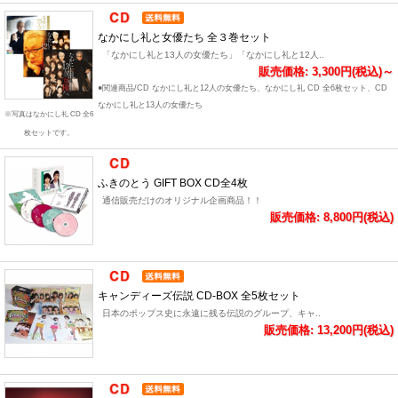
なかにし礼と女優たち 全３巻セット
「なかにし礼と13人の女優たち」「なかにし礼と12人..
販売価格: 3,300円(税込)～
●関連商品/CD なかにし礼と12人の女優たち、なかにし礼 CD 全6枚セット、CD
なかにし礼と13人の女優たち
※写真はなかにし礼 CD 全6
枚セットです。
ふきのとう GIFT BOX CD全4枚
通信販売だけのオリジナル企画商品！！
販売価格: 8,800円(税込)
キャンディーズ伝説 CD-BOX 全5枚セット
日本のポップス史に永遠に残る伝説のグループ、キャ..
販売価格: 13,200円(税込)