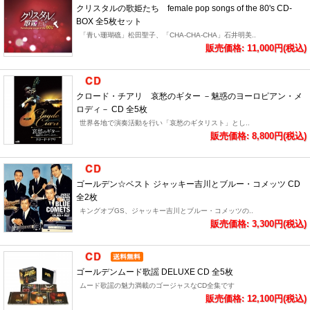
クリスタルの歌姫たち female pop songs of the 80's CD-
BOX 全5枚セット
「青い珊瑚礁」松田聖子、「CHA-CHA-CHA」石井明美..
販売価格: 11,000円(税込)
クロード・チアリ 哀愁のギター －魅惑のヨーロピアン・メ
ロディ－ CD 全5枚
世界各地で演奏活動を行い「哀愁のギタリスト」とし..
販売価格: 8,800円(税込)
ゴールデン☆ベスト ジャッキー吉川とブルー・コメッツ CD
全2枚
キングオブGS、ジャッキー吉川とブルー・コメッツの..
販売価格: 3,300円(税込)
ゴールデンムード歌謡 DELUXE CD 全5枚
ムード歌謡の魅力満載のゴージャスなCD全集です
販売価格: 12,100円(税込)