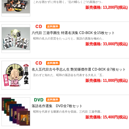
これを聴かずに何を聴く。“志の輔らくご”の真髄がつ..
販売価格: 13,200円(税込)
六代目 三遊亭圓生 特選名演集 CD-BOX 全15枚セット
昭和の名人の至芸をたっぷりと。落語の真髄を極めた..
販売価格: 33,000円(税込)
名人五代目古今亭志ん生 艶笑噺傑作選 CD-BOX 全7枚セット
言わずと知れた、昭和の落語会を代表する大名人「五..
販売価格: 11,000円(税込)
落語名作選集 DVD全7枚セット
昭和を代表する噺家の名作を収録。三代目 三遊亭圓..
販売価格: 15,400円(税込)