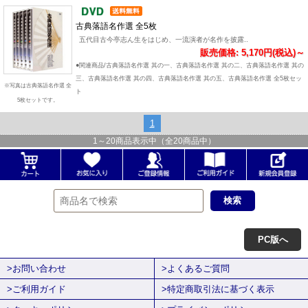
古典落語名作選 全5枚
五代目古今亭志ん生をはじめ、一流演者が名作を披露..
販売価格: 5,170円(税込)～
●関連商品/古典落語名作選 其の一、古典落語名作選 其の二、古典落語名作選 其の
三、古典落語名作選 其の四、古典落語名作選 其の五、古典落語名作選 全5枚セッ
※写真は古典落語名作選 全
ト
5枚セットです。
1
1
～
20
商品表示中（全
20
商品中）
PC版へ
>お問い合わせ
>よくあるご質問
>ご利用ガイド
>特定商取引法に基づく表示