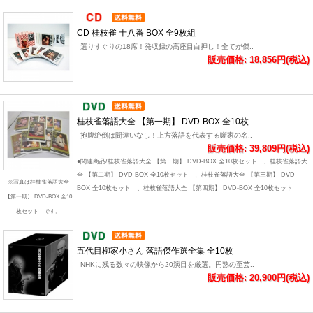
CD 桂枝雀 十八番 BOX 全9枚組
選りすぐりの18席！発収録の高座目白押し！全てが傑..
販売価格: 18,856円(税込)
桂枝雀落語大全 【第一期】 DVD-BOX 全10枚
抱腹絶倒は間違いなし！上方落語を代表する噺家の名..
販売価格: 39,809円(税込)
●関連商品/桂枝雀落語大全 【第一期】 DVD-BOX 全10枚セット 、桂枝雀落語大
全 【第二期】 DVD-BOX 全10枚セット 、桂枝雀落語大全 【第三期】 DVD-
※写真は桂枝雀落語大全
BOX 全10枚セット 、桂枝雀落語大全 【第四期】 DVD-BOX 全10枚セット
【第一期】 DVD-BOX 全10
枚セット です。
五代目柳家小さん 落語傑作選全集 全10枚
NHKに残る数々の映像から20演目を厳選。円熟の至芸..
販売価格: 20,900円(税込)