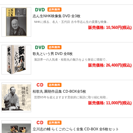
志ん生NHK映像集 DVD 全3枚
NHKに残る、名人・五代目 古今亭志ん生の貴重な映像..
販売価格: 10,560円(税込)
歌丸という男 DVD 全8枚
落語界一の人気者・桂歌丸の魅力をより身近に堪能で..
販売価格: 26,400円(税込)
桂歌丸 圓朝作品集 CD-BOX全5枚
芸歴65年を超えますます意欲的に落語に取り組む桂歌..
販売価格: 11,000円(税込)
立川志の輔 らくごのごらく全集 CD-BOX 全6枚セット