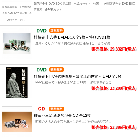
朝落語全集 DVD-BOX 第二期 全10枚セット、特選！！米朝落語全集 DVD-BOX
※写真は特選！！米朝落語
第三期 全10枚セット
全集 DVD-BOX 第一期 全
10枚セットです。
桂枝雀 十八番 DVD-BOX 全9枚＋特典DVD1枚
選りすぐりの18席！初収録の高座目白押し！全てが傑..
販売価格: 29,332円(税込)
桂枝雀 NHK特選映像集～爆笑王の世界～ DVD 全3枚
NHKに残っている映像は20演目28席。 米朝事務所とご..
販売価格: 13,200円(税込)
柳家小三治 新選独演会 CD 全12枚
昭和の大名人の至芸を継承し磨き上げた絶品の話芸が..
販売価格: 23,886円(税込)