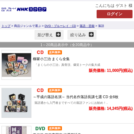
こんにちは ゲスト 様
トップ
> 商品ジャンルで選ぶ >
DVD・ブルーレイ・CD
>
落語・芸能
> 落語
並び替え
絞り込み
1
～
20
商品表示中（全
20
商品中）
柳家小三治 まくら全集
「まくらの小三治」真骨頂、爆笑トークの集大成
販売価格: 11,000円(税込)
～平成の落語名演～ 当代名作落語長講七選 CD 全8枚
落語通から入門者まですべての落語ファンにお勧め！..
販売価格: 14,245円(税込)