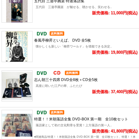
五代目 三遊亭圓楽 特選落語集
五代目 三遊亭圓楽 が魅せる、聴かせる、笑わせる..
販売価格: 11,000円(税込)
春風亭柳昇といえば、 DVD 全5枚
懐かしくも新しい「柳昇ワールド」を堪能できる決定..
販売価格: 19,800円(税込)
志ん朝三十四席 DVD全8枚＋CD全5枚
高座に咲いた江戸の華、ふたたび
販売価格: 37,400円(税込)
特選！！米朝落語全集 DVD-BOX 第一期 全10枚セット
落語家として初の文化勲章を受賞！上方落語の第一人..
販売価格: 41,800円(税込)
●関連商品/特選！！米朝落語全集 DVD-BOX 第一期 全10枚セット、特選！！米