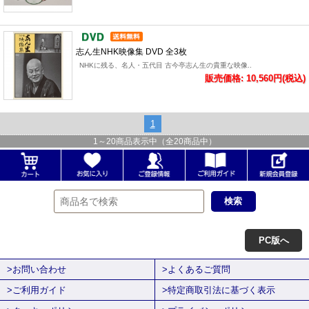
志ん生NHK映像集 DVD 全3枚
NHKに残る、名人・五代目 古今亭志ん生の貴重な映像..
販売価格: 10,560円(税込)
1
1
～
20
商品表示中（全
20
商品中）
PC版へ
>お問い合わせ
>よくあるご質問
>ご利用ガイド
>特定商取引法に基づく表示