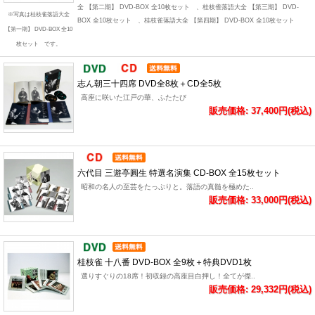
全 【第二期】 DVD-BOX 全10枚セット 、桂枝雀落語大全 【第三期】 DVD-
※写真は桂枝雀落語大全
BOX 全10枚セット 、桂枝雀落語大全 【第四期】 DVD-BOX 全10枚セット
【第一期】 DVD-BOX 全10
枚セット です。
志ん朝三十四席 DVD全8枚＋CD全5枚
高座に咲いた江戸の華、ふたたび
販売価格: 37,400円(税込)
六代目 三遊亭圓生 特選名演集 CD-BOX 全15枚セット
昭和の名人の至芸をたっぷりと。落語の真髄を極めた..
販売価格: 33,000円(税込)
桂枝雀 十八番 DVD-BOX 全9枚＋特典DVD1枚
選りすぐりの18席！初収録の高座目白押し！全てが傑..
販売価格: 29,332円(税込)