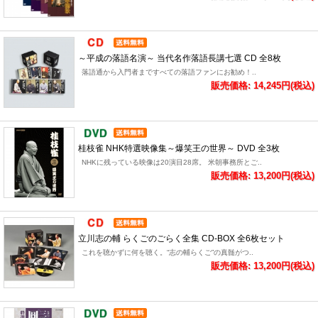
～平成の落語名演～ 当代名作落語長講七選 CD 全8枚
落語通から入門者まですべての落語ファンにお勧め！..
販売価格: 14,245円(税込)
桂枝雀 NHK特選映像集～爆笑王の世界～ DVD 全3枚
NHKに残っている映像は20演目28席。 米朝事務所とご..
販売価格: 13,200円(税込)
立川志の輔 らくごのごらく全集 CD-BOX 全6枚セット
これを聴かずに何を聴く。“志の輔らくご”の真髄がつ..
販売価格: 13,200円(税込)