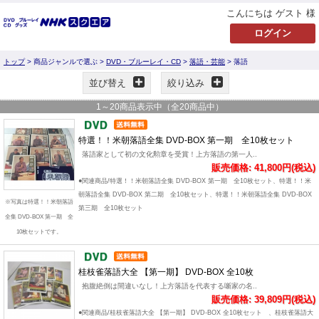
こんにちは ゲスト 様
トップ
> 商品ジャンルで選ぶ >
DVD・ブルーレイ・CD
>
落語・芸能
> 落語
並び替え
絞り込み
1
～
20
商品表示中（全
20
商品中）
特選！！米朝落語全集 DVD-BOX 第一期 全10枚セット
落語家として初の文化勲章を受賞！上方落語の第一人..
販売価格: 41,800円(税込)
●関連商品/特選！！米朝落語全集 DVD-BOX 第一期 全10枚セット、特選！！米
朝落語全集 DVD-BOX 第二期 全10枚セット、特選！！米朝落語全集 DVD-BOX
※写真は特選！！米朝落語
第三期 全10枚セット
全集 DVD-BOX 第一期 全
10枚セットです。
桂枝雀落語大全 【第一期】 DVD-BOX 全10枚
抱腹絶倒は間違いなし！上方落語を代表する噺家の名..
販売価格: 39,809円(税込)
●関連商品/桂枝雀落語大全 【第一期】 DVD-BOX 全10枚セット 、桂枝雀落語大