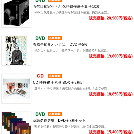
五代目柳家小さん 落語傑作選全集 全10枚
NHKに残る数々の映像から20演目を厳選。円熟の至芸..
販売価格: 20,900円(税込)
春風亭柳昇といえば、 DVD 全5枚
懐かしくも新しい「柳昇ワールド」を堪能できる決定..
販売価格: 19,800円(税込)
CD 桂枝雀 十八番 BOX 全9枚組
選りすぐりの18席！発収録の高座目白押し！全てが傑..
販売価格: 18,856円(税込)
落語名作選集 DVD全7枚セット
昭和を代表する噺家の名作を収録。三代目 三遊亭圓..
販売価格: 15,400円(税込)