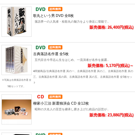
歌丸という男 DVD 全8枚
落語界一の人気者・桂歌丸の魅力をより身近に堪能で..
販売価格: 26,400円(税込)
古典落語名作選 全5枚
五代目古今亭志ん生をはじめ、一流演者が名作を披露..
販売価格: 5,170円(税込)～
●関連商品/古典落語名作選 其の一、古典落語名作選 其の二、古典落語名作選 其の
三、古典落語名作選 其の四、古典落語名作選 其の五、古典落語名作選 全5枚セッ
※写真は古典落語名作選 全
ト
5枚セットです。
柳家小三治 新選独演会 CD 全12枚
昭和の大名人の至芸を継承し磨き上げた絶品の話芸が..
販売価格: 23,886円(税込)