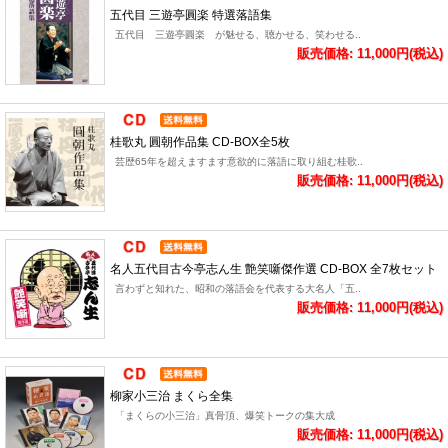
五代目 三遊亭圓楽 特選落語集
五代目 三遊亭圓楽 が魅せる、聴かせる、笑わせる..
販売価格: 11,000円(税込)
桂歌丸 圓朝作品集 CD-BOX全5枚
芸歴65年を超えますます意欲的に落語に取り組む桂歌..
販売価格: 11,000円(税込)
名人五代目古今亭志ん生 艶笑噺傑作選 CD-BOX 全7枚セット
言わずと知れた、昭和の落語会を代表する大名人「五..
販売価格: 11,000円(税込)
柳家小三治 まくら全集
「まくらの小三治」真骨頂、爆笑トークの集大成
販売価格: 11,000円(税込)