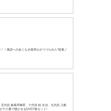
作！！落語へのあくなき探求心がつづられた“枝雀ノ
五代目 春風亭柳昇、十代目 桂 文治、九代目 入船
が十八番で聴かせるDVD7枚セット!