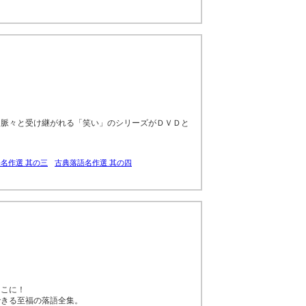
。脈々と受け継がれる「笑い」のシリーズがＤＶＤと
名作選 其の三
古典落語名作選 其の四
ここに！
できる至福の落語全集。