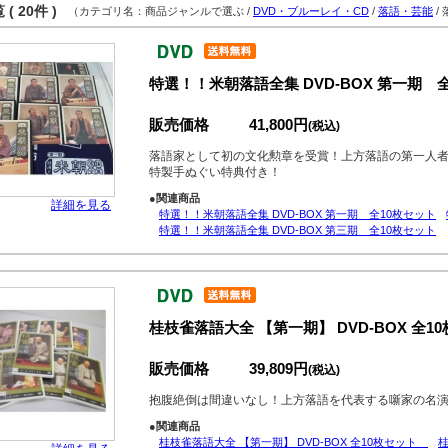
( 20件 )
（カテゴリ名：商品ジャンルで選ぶ /
DVD・ブルーレイ・CD
/
落語・芸能
/
特選！！米朝落語全集 DVD-BOX 第一期 
販売価格
41,800円
(税込)
落語家として初の文化勲章を受賞！上方落語の第一人
特製手ぬぐい特典付き！
●関連商品
詳細を見る
特選！！米朝落語全集 DVD-BOX 第一期 全10枚セット
特選！！米朝落語全集 DVD-BOX 第三期 全10枚セット
桂枝雀落語大全 【第一期】 DVD-BOX 全10
販売価格
39,809円
(税込)
抱腹絶倒は間違いなし！上方落語を代表する噺家の名
●関連商品
桂枝雀落語大全 【第一期】 DVD-BOX 全10枚セット
桂