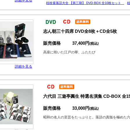
詳細を見る
桂枝雀落語大全 【第三期】 DVD-BOX 全10枚セット
桂
志ん朝三十四席 DVD全8枚＋CD全5枚
販売価格
37,400円
(税込)
高座に咲いた江戸の華、ふたたび
詳細を見る
六代目 三遊亭圓生 特選名演集 CD-BOX 全
販売価格
33,000円
(税込)
昭和の名人の至芸をたっぷりと。落語の真髄を極めた