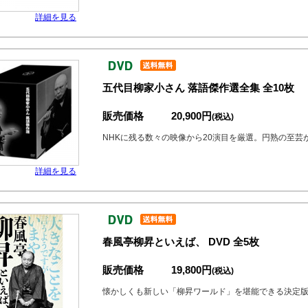
詳細を見る
五代目柳家小さん 落語傑作選全集 全10枚
販売価格
20,900円
(税込)
NHKに残る数々の映像から20演目を厳選。円熟の至芸
詳細を見る
春風亭柳昇といえば、 DVD 全5枚
販売価格
19,800円
(税込)
懐かしくも新しい「柳昇ワールド」を堪能できる決定版