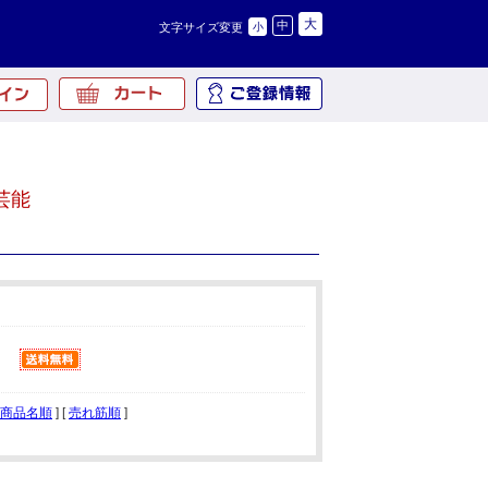
大
中
文字サイズ変更
小
芸能
商品名順
] [
売れ筋順
]