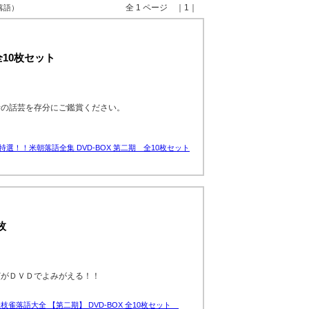
全 1 ページ ｜1｜
 落語）
全10枚セット
者の話芸を存分にご鑑賞ください。
特選！！米朝落語全集 DVD-BOX 第二期 全10枚セット
枚
演がＤＶＤでよみがえる！！
枝雀落語大全 【第二期】 DVD-BOX 全10枚セット