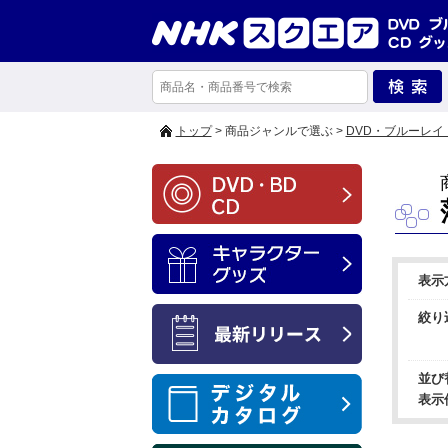
トップ
> 商品ジャンルで選ぶ >
DVD・ブルーレイ
表示
絞り
並び
表示