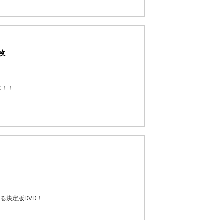
枚
作！！
る決定版DVD！