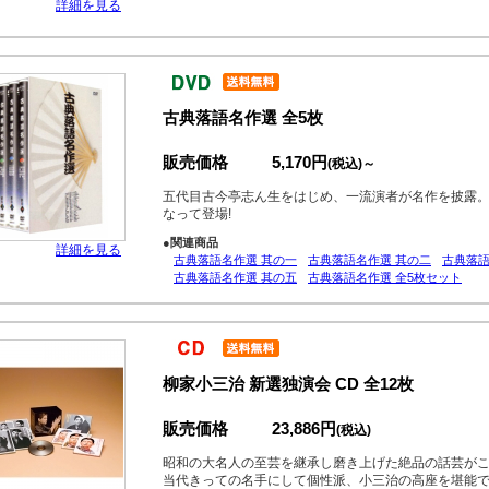
詳細を見る
古典落語名作選 全5枚
販売価格
5,170円
(税込)～
五代目古今亭志ん生をはじめ、一流演者が名作を披露
なって登場!
●関連商品
詳細を見る
古典落語名作選 其の一
古典落語名作選 其の二
古典落語
古典落語名作選 其の五
古典落語名作選 全5枚セット
柳家小三治 新選独演会 CD 全12枚
販売価格
23,886円
(税込)
昭和の大名人の至芸を継承し磨き上げた絶品の話芸が
当代きっての名手にして個性派、小三治の高座を堪能