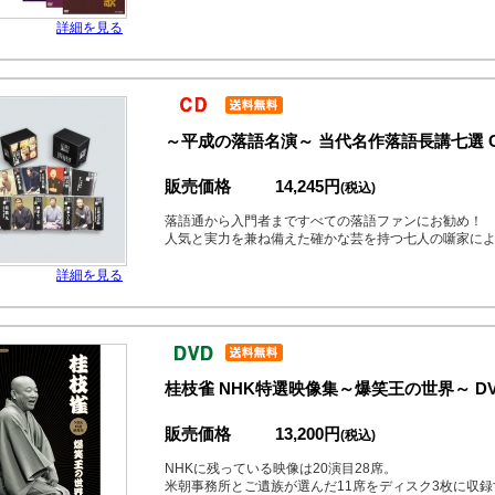
詳細を見る
～平成の落語名演～ 当代名作落語長講七選 C
販売価格
14,245円
(税込)
落語通から入門者まですべての落語ファンにお勧め！
人気と実力を兼ね備えた確かな芸を持つ七人の噺家に
詳細を見る
桂枝雀 NHK特選映像集～爆笑王の世界～ DV
販売価格
13,200円
(税込)
NHKに残っている映像は20演目28席。
米朝事務所とご遺族が選んだ11席をディスク3枚に収録