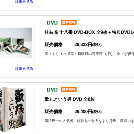
詳細を見る
桂枝雀 十八番 DVD-BOX 全9枚＋特典DVD1
販売価格
29,332円
(税込)
選りすぐりの18席！初収録の高座目白押し！全てが傑
詳細を見る
歌丸という男 DVD 全8枚
販売価格
26,400円
(税込)
落語界一の人気者・桂歌丸の魅力をより身近に堪能でき