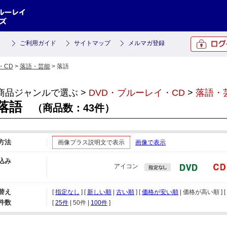
ご利用ガイド
サイトマップ
メルマガ登録
・CD
>
落語・芸能
> 落語
商品ジャンルで選ぶ >
DVD・ブルーレイ・CD
>
落語・
落語
（商品数：43件）
方法
画像プラス説明文で表示
画像で表示
込み
アイコン
替え
[
指定なし
] [
新しい順
|
古い順
] [
価格が安い順
| 価格が高い順 ] [
件数
[ 
25件
 | 
50件
 | 
100件
 ]