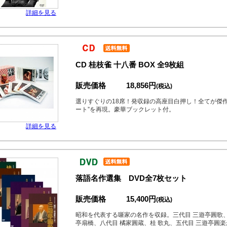
詳細を見る
CD 桂枝雀 十八番 BOX 全9枚組
販売価格
18,856円
(税込)
選りすぐりの18席！発収録の高座目白押し！全てが傑
ート”を再現。豪華ブックレット付。
詳細を見る
落語名作選集 DVD全7枚セット
販売価格
15,400円
(税込)
昭和を代表する噺家の名作を収録。三代目 三遊亭圓歌、
亭扇橋、八代目 橘家圓蔵、桂 歌丸、五代目 三遊亭圓楽