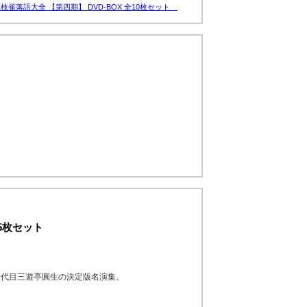
枝雀落語大全 【第四期】 DVD-BOX 全10枚セット
15枚セット
六代目三遊亭圓生の決定版名演集。