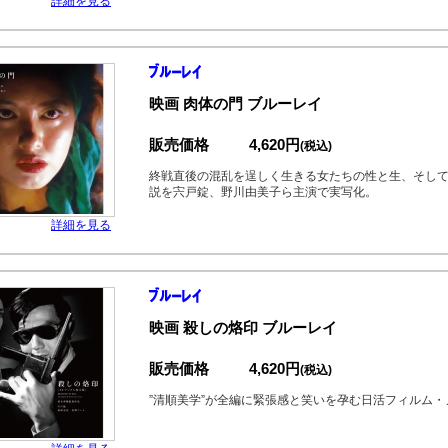
詳細を見る
映画 肉体の門 ブルーレイ
販売価格
4,620円
(税込)
終戦直後の混乱を逞しく生きる女たちの性と生、そし
説を宍戸錠、野川由美子ら主演で実写化。
詳細を見る
映画 殺しの烙印 ブルーレイ
販売価格
4,620円
(税込)
”清順美学”が全編に緊張感と笑いを孕む日活フィルム