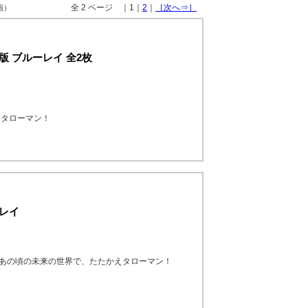
全 2 ページ ｜1｜
2
｜
［次へ⇒］
画）
版 ブルーレイ 全2枚
えタローマン！
ーレイ
たあの頃の未来の世界で、たたかえタローマン！