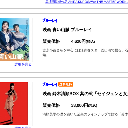
黒澤明監督作品 AKIRA KUROSAWA THE MASTERWORK..
映画 青い山脈 ブルーレイ
販売価格
4,620円
(税込)
吉永小百合らを中心に日活青春スター総出演で贈る、
編。
詳細を見る
映画 鈴木清順BOX 其の弐「セイジュンと女
販売価格
33,000円
(税込)
清順美学の礎を築いた至高のラインナップで贈る「鈴木