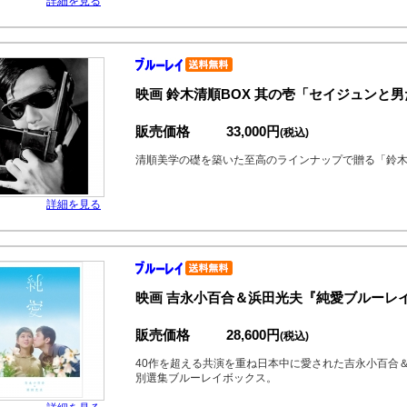
詳細を見る
映画 鈴木清順BOX 其の壱「セイジュンと男
販売価格
33,000円
(税込)
清順美学の礎を築いた至高のラインナップで贈る「鈴木
詳細を見る
映画 吉永小百合＆浜田光夫『純愛ブルーレイ
販売価格
28,600円
(税込)
40作を超える共演を重ね日本中に愛された吉永小百合
別選集ブルーレイボックス。