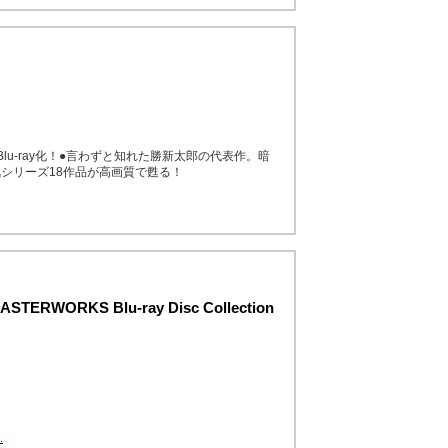
u-ray化！●言わずと知れた勝新太郎の代表作。暗
シリーズ18作品が高画質で甦る！
RWORKS Blu-ray Disc Collection
.