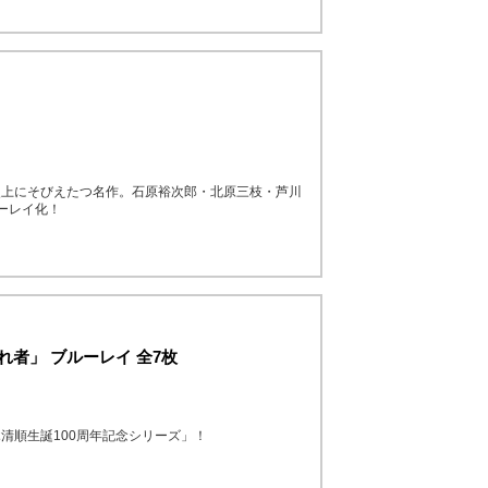
史上にそびえたつ名作。石原裕次郎・北原三枝・芦川
ーレイ化！
れ者」 ブルーレイ 全7枚
清順生誕100周年記念シリーズ」！