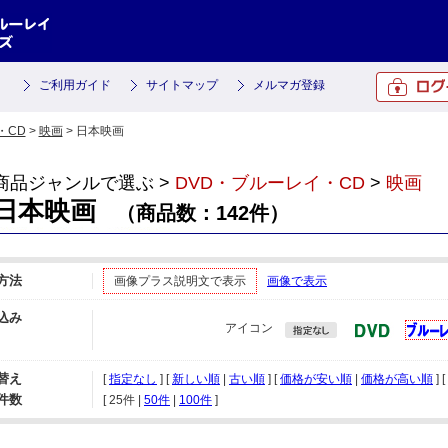
ご利用ガイド
サイトマップ
メルマガ登録
・CD
>
映画
> 日本映画
商品ジャンルで選ぶ >
DVD・ブルーレイ・CD
>
映画
日本映画
（商品数：142件）
方法
画像プラス説明文で表示
画像で表示
込み
アイコン
替え
[
指定なし
] [
新しい順
|
古い順
] [
価格が安い順
|
価格が高い順
] [
件数
[ 
25件
 | 
50件
 | 
100件
 ]