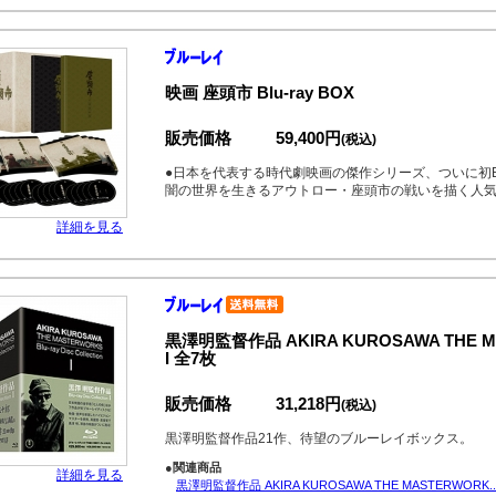
映画 座頭市 Blu-ray BOX
販売価格
59,400円
(税込)
●日本を代表する時代劇映画の傑作シリーズ、ついに初Bl
闇の世界を生きるアウトロー・座頭市の戦いを描く人気
詳細を見る
黒澤明監督作品 AKIRA KUROSAWA THE MASTE
I 全7枚
販売価格
31,218円
(税込)
黒澤明監督作品21作、待望のブルーレイボックス。
●関連商品
詳細を見る
黒澤明監督作品 AKIRA KUROSAWA THE MASTERWORK..