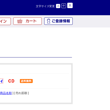
大
中
文字サイズ変更
小
商品名順
] [ 売れ筋順 ]