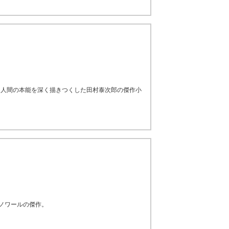
て人間の本能を深く描きつくした田村泰次郎の傑作小
・ノワールの傑作。