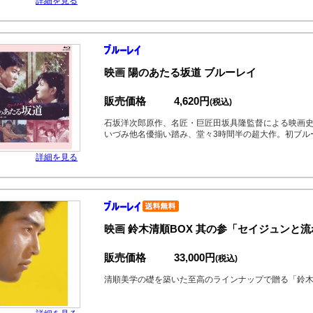
詳細を見る
映画 陽のあたる坂道 ブルーレイ
販売価格
4,620円
(税込)
石坂洋次郎原作、名匠・巨匠田坂具隆監督による映画
いづみ他名優揃い踏み、堂々3時間半の超大作。初ブル
詳細を見る
映画 鈴木清順BOX 其の参「セイジュンと流
販売価格
33,000円
(税込)
清順美学の礎を築いた至高のラインナップで贈る「鈴木