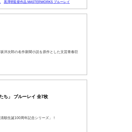
.
黒澤明監督作品 MASTERWORKS ブルーレイ
石坂洋次郎の名作新聞小説を原作とした文芸青春巨
たち」 ブルーレイ 全7枚
清順生誕100周年記念シリーズ」！