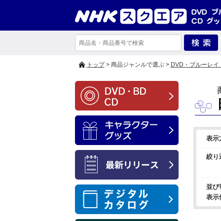
トップ
> 商品ジャンルで選ぶ >
DVD・ブルーレイ
表示
絞り
並び
表示