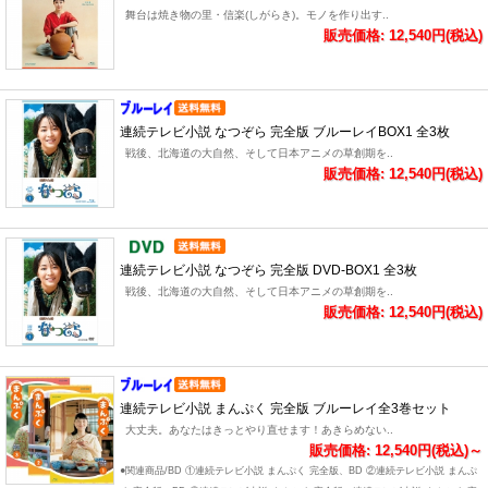
舞台は焼き物の里・信楽(しがらき)。モノを作り出す..
販売価格: 12,540円(税込)
連続テレビ小説 なつぞら 完全版 ブルーレイBOX1 全3枚
戦後、北海道の大自然、そして日本アニメの草創期を..
販売価格: 12,540円(税込)
連続テレビ小説 なつぞら 完全版 DVD-BOX1 全3枚
戦後、北海道の大自然、そして日本アニメの草創期を..
販売価格: 12,540円(税込)
連続テレビ小説 まんぷく 完全版 ブルーレイ全3巻セット
大丈夫。あなたはきっとやり直せます！あきらめない..
販売価格: 12,540円(税込)～
●関連商品/BD ①連続テレビ小説 まんぷく 完全版、BD ②連続テレビ小説 まんぷ