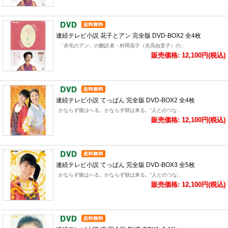
連続テレビ小説 花子とアン 完全版 DVD-BOX2 全4枚
「赤毛のアン」の翻訳者・村岡花子（吉高由里子）の..
販売価格: 12,100円(税込)
連続テレビ小説 てっぱん 完全版 DVD-BOX2 全4枚
かならず腹はへる。かならず朝は来る。“人とのつな..
販売価格: 12,100円(税込)
連続テレビ小説 てっぱん 完全版 DVD-BOX3 全5枚
かならず腹はへる。かならず朝は来る。“人とのつな..
販売価格: 12,100円(税込)