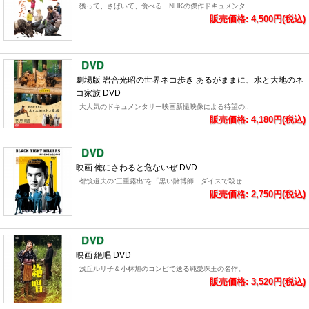
獲って、さばいて、食べる NHKの傑作ドキュメンタ..
販売価格: 4,500円(税込)
劇場版 岩合光昭の世界ネコ歩き あるがままに、水と大地のネ
コ家族 DVD
大人気のドキュメンタリー映画新撮映像による待望の..
販売価格: 4,180円(税込)
映画 俺にさわると危ないぜ DVD
都筑道夫の“三重露出”を「黒い賭博師 ダイスで殺せ..
販売価格: 2,750円(税込)
映画 絶唱 DVD
浅丘ルリ子＆小林旭のコンビで送る純愛珠玉の名作。
販売価格: 3,520円(税込)