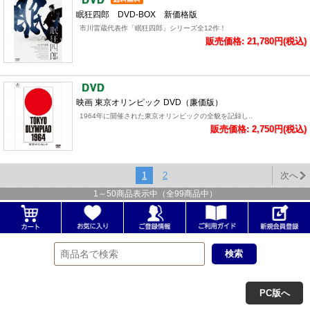
眠狂四郎 DVD-BOX 新価格版
市川雷蔵代表作「眠狂四郎」シリーズ全12作！
販売価格: 21,780円(税込)
映画 東京オリンピック DVD（廉価版）
1964年に開催された東京オリンピックの全貌を記録し..
販売価格: 2,750円(税込)
1
2
次へ
1
～
50
商品表示中（全
99
商品中）
PC版へ