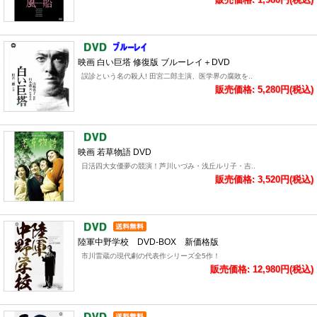
映画 白い巨塔 修復版 ブルーレイ＋DVD
誤診という名の殺人! 田宮二郎主演、医学界の腐敗を..
販売価格: 5,280円(税込)
映画 若草物語 DVD
日活四大女優夢の競演！芦川いづみ・浅丘ルリ子・吉..
販売価格: 3,520円(税込)
陸軍中野学校 DVD-BOX 新価格版
市川雷蔵の現代劇の代表作シリーズ全5作！
販売価格: 12,980円(税込)