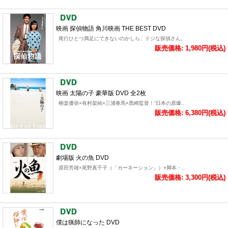
映画 探偵物語 角川映画 THE BEST DVD
尾行ひとつ満足にできないのかしら、ドジな探偵さん。
販売価格: 1,980円(税込)
映画 太陽の子 豪華版 DVD 全2枚
柳楽優弥×有村架純×三浦春馬×黒崎監督！“日本の原爆..
販売価格: 6,380円(税込)
劇場版 火の魚 DVD
原田芳雄×尾野真千子（「カーネーション」）×脚本・..
販売価格: 3,300円(税込)
僕は猟師になった DVD