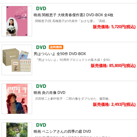
映画 関根恵子 大映青春傑作選2 DVD-BOX 全4枚
関根恵子(現 高橋惠子)の代表作『おさな妻』『高校..
販売価格: 5,720円(税込)
男はつらいよ 全50作 DVD-BOX
『男はつらいよ』50周年プロジェクトの集大成！全50..
販売価格: 85,800円(税込)
映画 炎の肖像 DVD
沢田研二と劇中歌手・二郎の像をダブらせた、藤田敏..
販売価格: 2,493円(税込)
映画 ベニシアさんの四季の庭 DVD