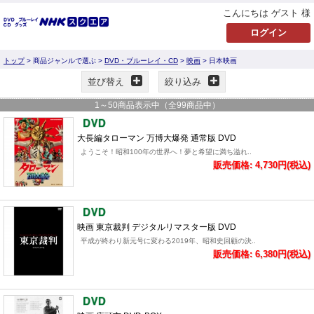
こんにちは ゲスト 様
トップ
> 商品ジャンルで選ぶ >
DVD・ブルーレイ・CD
>
映画
> 日本映画
並び替え
絞り込み
1
～
50
商品表示中（全
99
商品中）
大長編タローマン 万博大爆発 通常版 DVD
ようこそ！昭和100年の世界へ！夢と希望に満ち溢れ..
販売価格: 4,730円(税込)
映画 東京裁判 デジタルリマスター版 DVD
平成が終わり新元号に変わる2019年、昭和史回顧の決..
販売価格: 6,380円(税込)