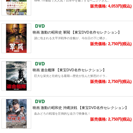
NHK TV番組で大人気！日本中を魅了するベニシアさん..
販売価格: 4,053円(税込)
映画 激動の昭和史 軍閥 【東宝DVD名作セレクション】
謎に包まれる太平洋戦争の全貌が、今白日の下に晒さ..
販売価格: 2,750円(税込)
映画 連合艦隊 【東宝DVD名作セレクション】
巨大な栄光と壮絶なる最期―歴史が生んだ鮮烈のドラ..
販売価格: 2,750円(税込)
映画 激動の昭和史 沖縄決戦 【東宝DVD名作セレクション】
血みどろの戦場を圧倒的な迫力で映像化！
販売価格: 2,750円(税込)