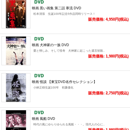
映画 黒い画集 第二話 寒流 DVD
松本清張 生誕100年記念5作品同時リリース！
販売価格: 4,950円(税込)
映画 犬神家の一族 DVD
愛と憎しみ、そして怪奇 犬神家に起こった遺言状殺..
販売価格: 1,980円(税込)
映画 怪談 【東宝DVD名作セレクション】
小林正樹生誕100年 初廉価化
販売価格: 2,750円(税込)
映画 風船 DVD
時代の風にゆらりゆられる風船・・・。現代人の心に..
販売価格: 1,980円(税込)