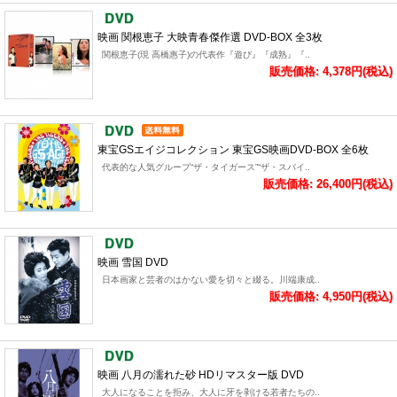
映画 関根恵子 大映青春傑作選 DVD-BOX 全3枚
関根恵子(現 高橋惠子)の代表作『遊び』『成熟』『..
販売価格: 4,378円(税込)
東宝GSエイジコレクション 東宝GS映画DVD-BOX 全6枚
代表的な人気グループ“ザ・タイガース”“ザ・スパイ..
販売価格: 26,400円(税込)
映画 雪国 DVD
日本画家と芸者のはかない愛を切々と綴る。川端康成..
販売価格: 4,950円(税込)
映画 八月の濡れた砂 HDリマスター版 DVD
大人になることを拒み、大人に牙を剥ける若者たちの..