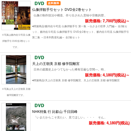
仏像拝観手引セット DVD全2巻セット
仏像の制作技法や構造、作り出された意味や宗教的歴..
販売価格: 7,700円(税込)～
●関連商品/籔内佐斗司流 仏像拝観手引 第一集 ～仏さまの世界 入門編～ 全2枚セ
ット、籔内佐斗司流 仏像拝観手引 DVD全2巻セット、籔内佐斗司流 仏像拝観手引
※写真は籔内佐斗司流 仏像
第二集 ～日本列島巡礼編～ 全2枚セット
拝観手引 DVD全2巻セット
です。
天上の王朝美 京都 修学院離宮
日本の庭園史上かつてなかった稀有荘厳な空間―。時..
販売価格: 4,180円(税込)～
●関連商品/天上の王朝美 京都 修学院離宮、天上の王朝美 京都 修学院離宮
※写真は天上の王朝美 京都
修学院離宮です。
NHK特集 行 比叡山 千日回峰
「いまだからこそ見たい、見てほしい」・・・ そん..
販売価格: 4,180円(税込)