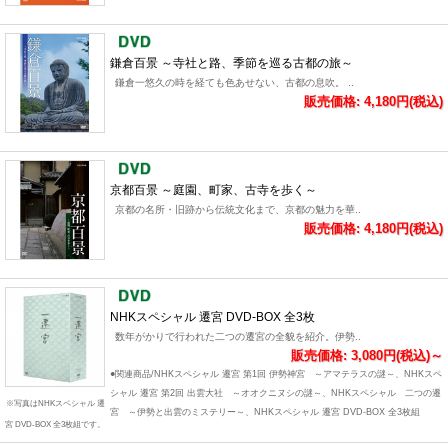
鎌倉百景 ～寺社と路、季節を巡る古都の旅～
鎌倉一悠久の時を経ても色あせない、古都の息吹。 ..
販売価格: 4,180円(税込)
京都百景 ～庭園、町家、古寺を歩く～
京都の名所・旧跡から伝統文化まで、京都の魅力を華..
販売価格: 4,180円(税込)
NHKスペシャル 遷宮 DVD-BOX 全3枚
数年がかりで行われた二つの遷宮の全貌を紹介。伊勢..
販売価格: 3,080円(税込)～
●関連商品/NHKスペシャル 遷宮 第1回 伊勢神宮 ～アマテラスの謎～、NHKスペ
シャル 遷宮 第2回 出雲大社 ～オオクニヌシの謎～、NHKスペシャル 二つの遷
※写真はNHKスペシャル 遷
宮 ～伊勢と出雲のミステリー～、NHKスペシャル 遷宮 DVD-BOX 全3枚組
宮 DVD-BOX 全3枚組です。