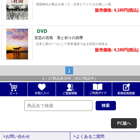
靖国神社の廃止を巡って、日本とアメリカが激しい攻..
販売価格: 4,180円(税込)
安芸の宮島 美と祈りの四季
日本三景の一つにして世界遺産である安芸の宮島を、..
販売価格: 4,180円(税込)
1
1
～
17
商品表示中（全
17
商品中）
PC版へ
>お問い合わせ
>よくあるご質問