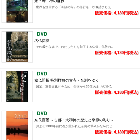
永平寺 禅の世界
世界も注目する「奇跡の寺」の修行を、映像詩まじえ..
販売価格: 4,180円(税込)
名仏探訪
その厳かな姿で、わたしたちを魅了する仏像。仏教の..
販売価格: 4,180円(税込)
秘仏開帳 特別拝観の古寺・名刹をゆく
国宝、重要文化財を含め、全国から30体あまりの秘仏..
販売価格: 4,180円(税込)
奈良百景 ～古都・大和路の歴史と季節の彩り～
およそ1300年前に都が置かれた奈良の華やかな時代と..
販売価格: 4,180円(税込)