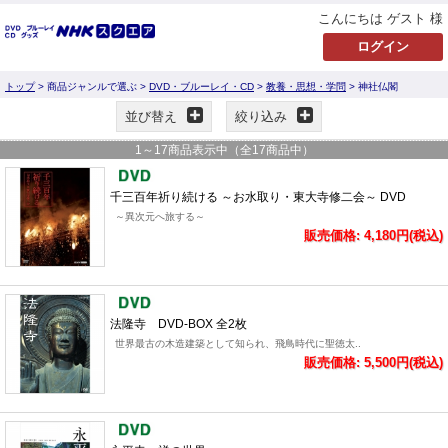
こんにちは ゲスト 様
トップ
> 商品ジャンルで選ぶ >
DVD・ブルーレイ・CD
>
教養・思想・学問
> 神社仏閣
並び替え
絞り込み
1
～
17
商品表示中（全
17
商品中）
千三百年祈り続ける ～お水取り・東大寺修二会～ DVD
～異次元へ旅する～
販売価格: 4,180円(税込)
法隆寺 DVD-BOX 全2枚
世界最古の木造建築として知られ、飛鳥時代に聖徳太..
販売価格: 5,500円(税込)