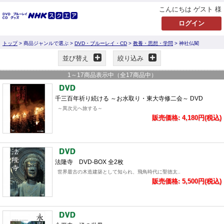
こんにちは ゲスト 様
トップ
> 商品ジャンルで選ぶ >
DVD・ブルーレイ・CD
>
教養・思想・学問
> 神社仏閣
並び替え
絞り込み
1
～
17
商品表示中（全
17
商品中）
千三百年祈り続ける ～お水取り・東大寺修二会～ DVD
～異次元へ旅する～
販売価格: 4,180円(税込)
法隆寺 DVD-BOX 全2枚
世界最古の木造建築として知られ、飛鳥時代に聖徳太..
販売価格: 5,500円(税込)