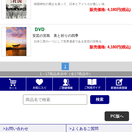
靖国神社の廃止を巡って、日本とアメリカが激しい攻..
販売価格: 4,180円(税込)
安芸の宮島 美と祈りの四季
日本三景の一つにして世界遺産である安芸の宮島を、..
販売価格: 4,180円(税込)
1
1
～
17
商品表示中（全
17
商品中）
PC版へ
>お問い合わせ
>よくあるご質問