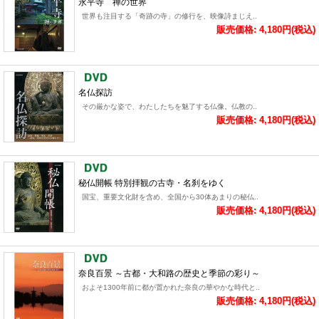
永平寺 禅の世界
世界も注目する「奇跡の寺」の修行を、映像詩まじえ..
販売価格: 4,180円(税込)
名仏探訪
その厳かな姿で、わたしたちを魅了する仏像。仏教の..
販売価格: 4,180円(税込)
秘仏開帳 特別拝観の古寺・名刹をゆく
国宝、重要文化財を含め、全国から30体あまりの秘仏..
販売価格: 4,180円(税込)
奈良百景 ～古都・大和路の歴史と季節の彩り～
およそ1300年前に都が置かれた奈良の華やかな時代と..
販売価格: 4,180円(税込)