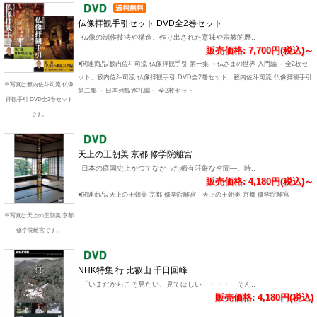
仏像拝観手引セット DVD全2巻セット
仏像の制作技法や構造、作り出された意味や宗教的歴..
販売価格: 7,700円(税込)～
●関連商品/籔内佐斗司流 仏像拝観手引 第一集 ～仏さまの世界 入門編～ 全2枚セ
ット、籔内佐斗司流 仏像拝観手引 DVD全2巻セット、籔内佐斗司流 仏像拝観手引
※写真は籔内佐斗司流 仏像
第二集 ～日本列島巡礼編～ 全2枚セット
拝観手引 DVD全2巻セット
です。
天上の王朝美 京都 修学院離宮
日本の庭園史上かつてなかった稀有荘厳な空間―。時..
販売価格: 4,180円(税込)～
●関連商品/天上の王朝美 京都 修学院離宮、天上の王朝美 京都 修学院離宮
※写真は天上の王朝美 京都
修学院離宮です。
NHK特集 行 比叡山 千日回峰
「いまだからこそ見たい、見てほしい」・・・ そん..
販売価格: 4,180円(税込)