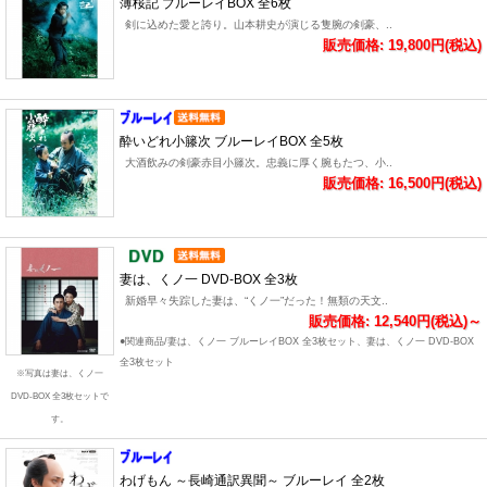
薄桜記 ブルーレイBOX 全6枚
剣に込めた愛と誇り。山本耕史が演じる隻腕の剣豪、..
販売価格: 19,800円(税込)
酔いどれ小籐次 ブルーレイBOX 全5枚
大酒飲みの剣豪赤目小籐次。忠義に厚く腕もたつ、小..
販売価格: 16,500円(税込)
妻は、くノ一 DVD-BOX 全3枚
新婚早々失踪した妻は、“くノ一”だった！無類の天文..
販売価格: 12,540円(税込)～
●関連商品/妻は、くノ一 ブルーレイBOX 全3枚セット、妻は、くノ一 DVD-BOX
全3枚セット
※写真は妻は、くノ一
DVD-BOX 全3枚セットで
す。
わげもん ～長崎通訳異聞～ ブルーレイ 全2枚