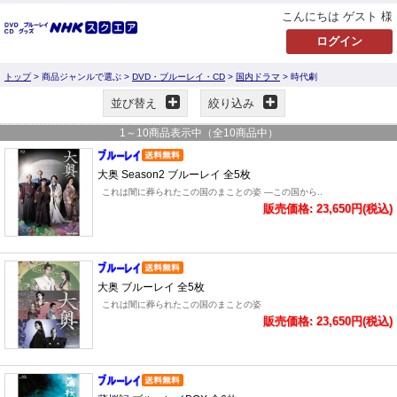
こんにちは ゲスト 様
トップ
> 商品ジャンルで選ぶ >
DVD・ブルーレイ・CD
>
国内ドラマ
> 時代劇
並び替え
絞り込み
1
～
10
商品表示中（全
10
商品中）
大奥 Season2 ブルーレイ 全5枚
これは闇に葬られたこの国のまことの姿 ―この国から..
販売価格: 23,650円(税込)
大奥 ブルーレイ 全5枚
これは闇に葬られたこの国のまことの姿
販売価格: 23,650円(税込)