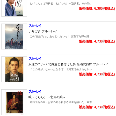
わげもんとは和解者（わげもの）＝通訳者。その業(..
販売価格: 6,380円(税込)
いちげき ブルーレイ
この“百姓“たち、あなどれないっ！ 宮藤官九郎が脚..
販売価格: 4,730円(税込)
永遠のニシパ 北海道と名付けた男 松浦武四郎 ブルーレイ
「この男がいなかったならば、北海道は生まれなかっ..
販売価格: 4,730円(税込)
眩（くらら）～北斎の娘～
葛飾北斎の娘・お栄の知られざる半生を描いた、直木..
販売価格: 4,730円(税込)