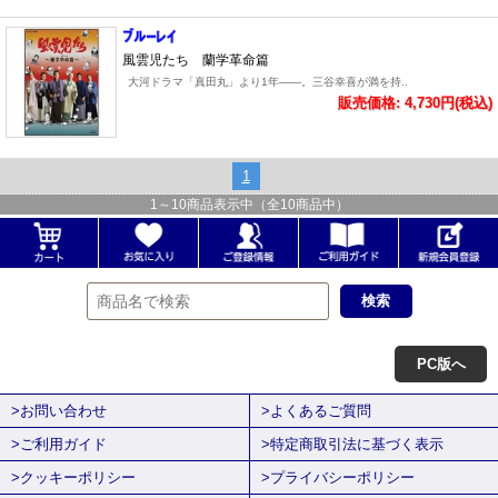
風雲児たち 蘭学革命篇
大河ドラマ「真田丸」より1年――。三谷幸喜が満を持..
販売価格: 4,730円(税込)
1
1
～
10
商品表示中（全
10
商品中）
PC版へ
>お問い合わせ
>よくあるご質問
>ご利用ガイド
>特定商取引法に基づく表示
>クッキーポリシー
>プライバシーポリシー