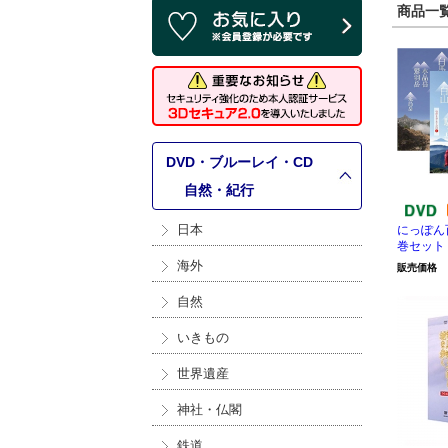
商品一覧 
DVD・ブルーレイ・CD
>
自然・紀行
日本
にっぽん百
巻セット
海外
販売価格
自然
いきもの
世界遺産
神社・仏閣
鉄道