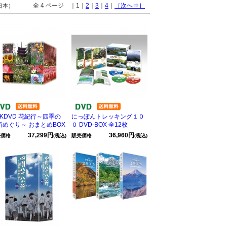
全 4 ページ ｜1｜
2
｜
3
｜
4
｜
［次へ⇒］
 日本）
HKDVD 花紀行～四季の
にっぽんトレッキング１０
所めぐり～ おまとめBOX
０ DVD-BOX 全12枚
37,299円
36,960円
売価格
(税込)
販売価格
(税込)