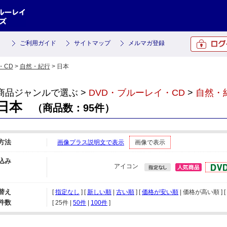
ご利用ガイド
サイトマップ
メルマガ登録
・CD
>
自然・紀行
> 日本
商品ジャンルで選ぶ >
DVD・ブルーレイ・CD
>
自然・
日本
（商品数：95件）
方法
画像プラス説明文で表示
画像で表示
込み
アイコン
替え
[
指定なし
] [
新しい順
|
古い順
] [
価格が安い順
| 価格が高い順 ] [
件数
[ 
25件
 | 
50件
 | 
100件
 ]