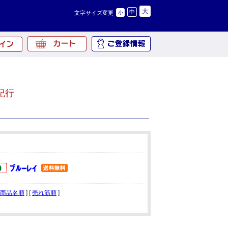
大
中
文字サイズ変更
小
紀行
商品名順
] [
売れ筋順
]