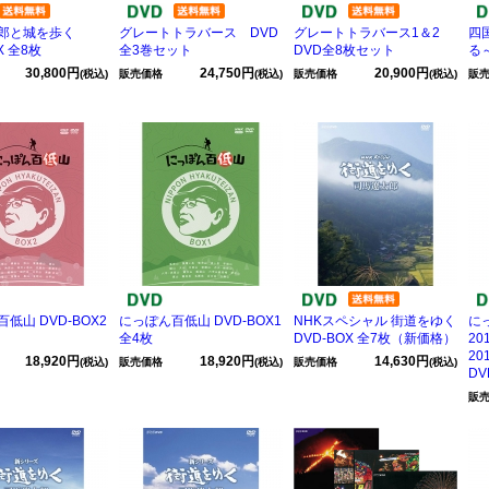
郎と城を歩く
グレートトラバース DVD
グレートトラバース1＆2
四
X 全8枚
全3巻セット
DVD全8枚セット
る～
30,800円
24,750円
20,900円
(税込)
販売価格
(税込)
販売価格
(税込)
販
低山 DVD-BOX2
にっぽん百低山 DVD-BOX1
NHKスペシャル 街道をゆく
に
全4枚
DVD-BOX 全7枚（新価格）
2
2
18,920円
18,920円
14,630円
(税込)
販売価格
(税込)
販売価格
(税込)
DV
販