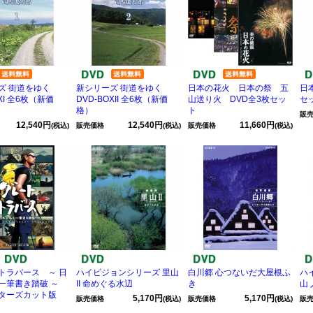
ズ 街道をゆく
新シリーズ 街道をゆく
日本の花火 日本の祭 五
日本
OXI 全6枚（新価
DVD-BOXII 全6枚（新価
山送り火 DVD全3枚セッ
セ
格）
ト
販
12,540円
12,540円
11,660円
(税込)
販売価格
(税込)
販売価格
(税込)
トラバース ～ 日
ハイビジョンシリーズ 里山
白川郷 心つないだ大屋根ふ
ハ
一筆書き踏破 ～
II 命めぐる水辺
き
山
クターズカット版
5,170円
5,170円
販売価格
(税込)
販売価格
(税込)
販