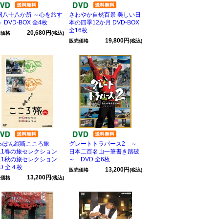
国八十八か所 ～心を旅す
さわやか自然百景 美しい日
 DVD-BOX 全4枚
本の四季12か月 DVD-BOX
全16枚
20,680円
売価格
(税込)
19,800円
販売価格
(税込)
っぽん縦断こころ旅
グレートトラバース2 ～
011春の旅セレクション
日本二百名山一筆書き踏破
011秋の旅セレクション
～ DVD 全6枚
D 全４枚
13,200円
販売価格
(税込)
13,200円
売価格
(税込)