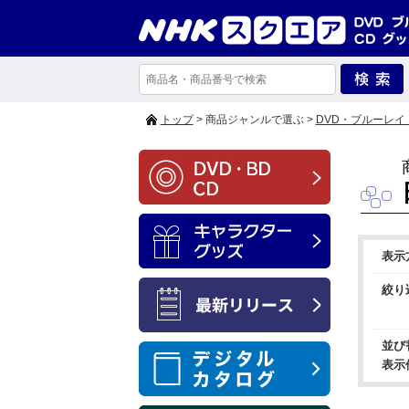
トップ
> 商品ジャンルで選ぶ >
DVD・ブルーレイ
表示
絞り
並び
表示