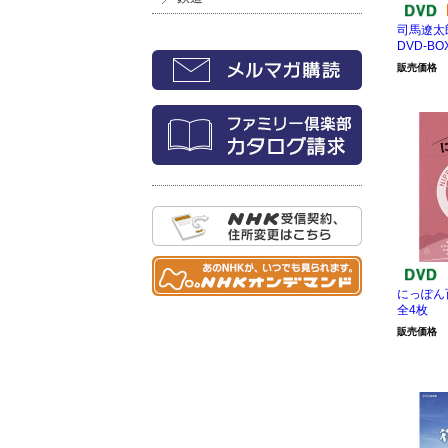
司馬遼太
DVD-BO
販売価格
にっぽん百
全4枚
販売価格