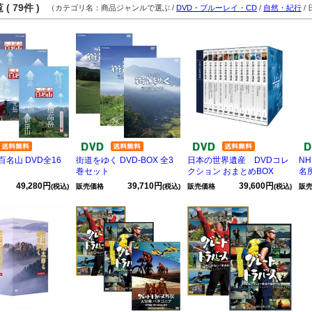
( 79件 )
（カテゴリ名：商品ジャンルで選ぶ /
DVD・ブルーレイ・CD
/
自然・紀行
/
名山 DVD全16
街道をゆく DVD-BOX 全3
日本の世界遺産 DVDコレ
N
巻セット
クション おまとめBOX
名
49,280円
39,710円
39,600円
(税込)
販売価格
(税込)
販売価格
(税込)
販