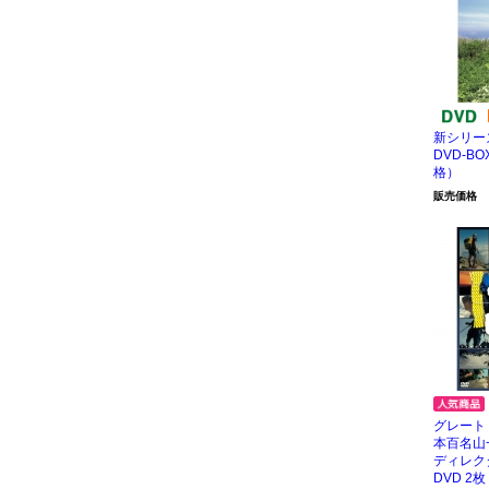
新シリー
DVD-B
格）
販売価格
グレート
本百名山
ディレ
DVD 2枚