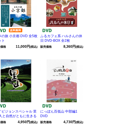
の旅 小京都 DVD 全5枚
ふるカフェ系 ハルさんの休
ット
日 DVD-BOX 全2枚
11,000円
8,360円
売価格
(税込)
販売価格
(税込)
イビジョンスペシャル 里
にっぽん百低山 中部編1
 人と自然がともに生きる
DVD
4,950円
4,730円
売価格
(税込)
販売価格
(税込)