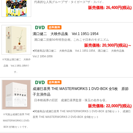
代表的な人気グループ“ザ・タイガース”“ザ・スパイ..
販売価格: 26,400円(税込)
溝口健二 大映作品集 Vol.1 1951-1954
溝口健二没後50年特別企画。これこそ日本のモダニズム
販売価格: 20,900円(税込)～
●関連商品/溝口健二 大映作品集 Vol.1 1951-1954、溝口健二 大映作品集
Vol.2 1954-1956
※写真は溝口健二 大映作
品集 Vol.1 1951-1954で
す。
成瀬巳喜男 THE MASTERWORKS 1 DVD-BOX 全5枚 原節
子主演作品
日本映画界の巨匠 成瀬巳喜男監督・珠玉の名作を収..
販売価格: 22,000円(税込)
●関連商品/成瀬巳喜男 THE MASTERWORKS 1 DVD-BOX 全5枚セット、成瀬巳
※写真は成瀬巳喜男 THE
喜男 THE MASTERWORKS 2 DVD-BOX 全6枚セット
MASTERWORKS 1 DVD-
BOX 全5枚セットです。