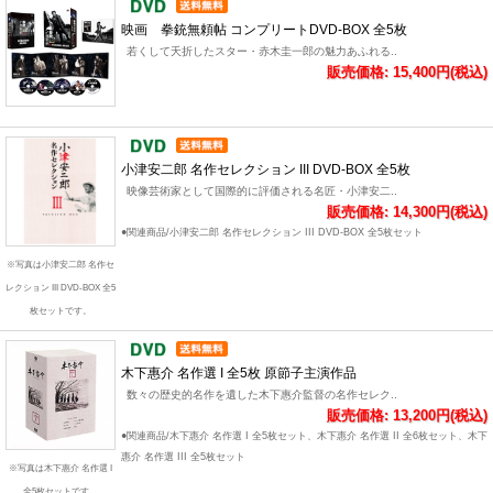
映画 拳銃無頼帖 コンプリートDVD‐BOX 全5枚
若くして夭折したスター・赤木圭一郎の魅力あふれる..
販売価格: 15,400円(税込)
小津安二郎 名作セレクション III DVD-BOX 全5枚
映像芸術家として国際的に評価される名匠・小津安二..
販売価格: 14,300円(税込)
●関連商品/小津安二郎 名作セレクション III DVD-BOX 全5枚セット
※写真は小津安二郎 名作セ
レクション III DVD-BOX 全5
枚セットです。
木下惠介 名作選 I 全5枚 原節子主演作品
数々の歴史的名作を遺した木下惠介監督の名作セレク..
販売価格: 13,200円(税込)
●関連商品/木下惠介 名作選 I 全5枚セット、木下惠介 名作選 II 全6枚セット、木下
惠介 名作選 III 全5枚セット
※写真は木下惠介 名作選 I
全5枚セットです。