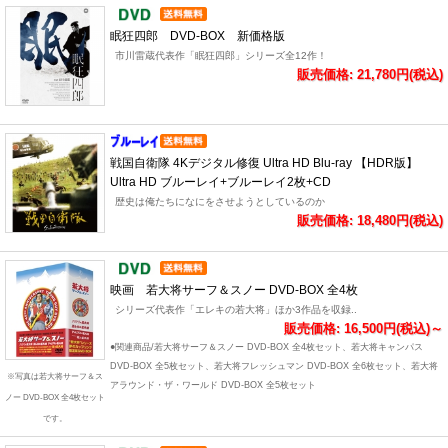
眠狂四郎 DVD-BOX 新価格版
市川雷蔵代表作「眠狂四郎」シリーズ全12作！
販売価格: 21,780円(税込)
戦国自衛隊 4Kデジタル修復 Ultra HD Blu-ray 【HDR版】
Ultra HD ブルーレイ+ブルーレイ2枚+CD
歴史は俺たちになにをさせようとしているのか
販売価格: 18,480円(税込)
映画 若大将サーフ＆スノー DVD-BOX 全4枚
シリーズ代表作「エレキの若大将」ほか3作品を収録..
販売価格: 16,500円(税込)～
●関連商品/若大将サーフ＆スノー DVD-BOX 全4枚セット、若大将キャンパス
DVD-BOX 全5枚セット、若大将フレッシュマン DVD-BOX 全6枚セット、若大将
※写真は若大将サーフ＆ス
アラウンド・ザ・ワールド DVD-BOX 全5枚セット
ノー DVD-BOX 全4枚セット
です。