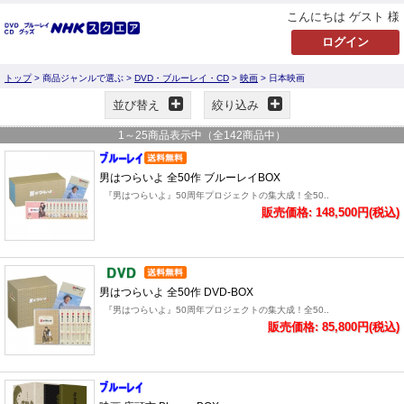
こんにちは ゲスト 様
トップ
> 商品ジャンルで選ぶ >
DVD・ブルーレイ・CD
>
映画
> 日本映画
並び替え
絞り込み
1
～
25
商品表示中（全
142
商品中）
男はつらいよ 全50作 ブルーレイBOX
『男はつらいよ』50周年プロジェクトの集大成！全50..
販売価格: 148,500円(税込)
男はつらいよ 全50作 DVD-BOX
『男はつらいよ』50周年プロジェクトの集大成！全50..
販売価格: 85,800円(税込)