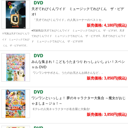
天才てれびくんワイド ミュージックてれびくん ザ・ビデ
オI
「天才てれびくんワイド」の人気コーナーのベストセ..
販売価格: 4,180円(税込)
●関連商品/天才てれびくんワイド ミュージックてれびくん ザ・ビデオI、天才
※写真は天才てれびくんワ
てれびくんワイド ミュージックてれびくん ザ・ビデオII、天才てれびくんワイ
イド ミュージックてれび
ド ミュージックてれびくん ザ・ビデオIII
くん ザ・ビデオIです。
みんな集まれ！こどもうたまつり わっしょいしょい！スペシ
ャル DVD
ワンワンやサボさん、うたのお兄さんお姉さんなど、..
販売価格: 3,850円(税込)
ワンワンといっしょ！ 夢のキャラクター大集合 ～魔女がおじ
ゃましま～ジョ！～
Eテレの人気キャラクターが名古屋に大集合!
販売価格: 3,850円(税込)