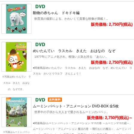
動物の赤ちゃん ドキドキ編
飼育員の撮影による、かわいくて貴重な映像が満載！..
販売価格: 2,750円(税込)
めいたんてい ラスカル きえた おはなの なぞ
1977年にアニメ化され、根強い人気を誇る 「あらい..
販売価格: 2,750円(税込)
●関連商品/めいたんてい ラスカル きえた おはなの なぞ、めいたんてい ラ
スカル かいとうウルフ さんじょう！
※写真はめいたんてい ラ
スカル きえた おはな
の なぞです。
ムーミン パペット・アニメーション DVD-BOX 全5枚
世界中の子供から大人まで愛されるムーミンのパペッ..
販売価格: 2,750円(税込)～
●関連商品/ムーミン パペット・アニメーション ママの巻 ～ムーミンママの庭～、
ムーミン パペット・アニメーション 魔法の巻 ～飛行おにの魔法～、ムーミン パ
※写真はムーミン パペッ