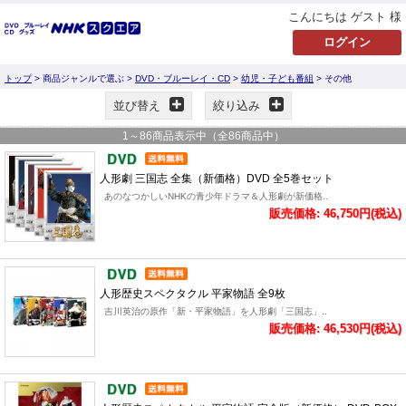
こんにちは ゲスト 様
トップ
> 商品ジャンルで選ぶ >
DVD・ブルーレイ・CD
>
幼児・子ども番組
> その他
並び替え
絞り込み
1
～
86
商品表示中（全
86
商品中）
人形劇 三国志 全集（新価格）DVD 全5巻セット
あのなつかしいNHKの青少年ドラマ＆人形劇が新価格..
販売価格: 46,750円(税込)
人形歴史スペクタクル 平家物語 全9枚
吉川英治の原作「新・平家物語」を人形劇「三国志」..
販売価格: 46,530円(税込)