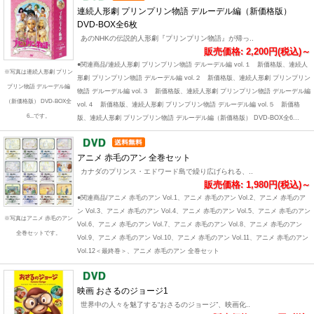
連続人形劇 プリンプリン物語 デルーデル編（新価格版）
DVD-BOX全6枚
あのNHKの伝説的人形劇『プリンプリン物語』が帰っ..
販売価格: 2,200円(税込)～
●関連商品/連続人形劇 プリンプリン物語 デルーデル編 vol.１ 新価格版、連続人
※写真は連続人形劇 プリン
形劇 プリンプリン物語 デルーデル編 vol.２ 新価格版、連続人形劇 プリンプリン
プリン物語 デルーデル編
物語 デルーデル編 vol.３ 新価格版、連続人形劇 プリンプリン物語 デルーデル編
（新価格版） DVD-BOX全
vol.４ 新価格版、連続人形劇 プリンプリン物語 デルーデル編 vol.５ 新価格
6...です。
版、連続人形劇 プリンプリン物語 デルーデル編（新価格版） DVD-BOX全6...
アニメ 赤毛のアン 全巻セット
カナダのプリンス・エドワード島で繰り広げられる、..
販売価格: 1,980円(税込)～
●関連商品/アニメ 赤毛のアン Vol.1、アニメ 赤毛のアン Vol.2、アニメ 赤毛のア
ン Vol.3、アニメ 赤毛のアン Vol.4、アニメ 赤毛のアン Vol.5、アニメ 赤毛のアン
※写真はアニメ 赤毛のアン
Vol.6、アニメ 赤毛のアン Vol.7、アニメ 赤毛のアン Vol.8、アニメ 赤毛のアン
全巻セットです。
Vol.9、アニメ 赤毛のアン Vol.10、アニメ 赤毛のアン Vol.11、アニメ 赤毛のアン
Vol.12＜最終巻＞、アニメ 赤毛のアン 全巻セット
映画 おさるのジョージ1
世界中の人々を魅了する“おさるのジョージ”、映画化..