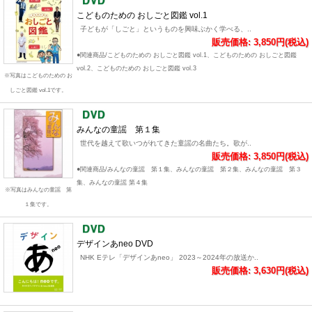
こどものための おしごと図鑑 vol.1
子どもが「しごと」というものを興味ぶかく学べる、..
販売価格: 3,850円(税込)
●関連商品/こどものための おしごと図鑑 vol.1、こどものための おしごと図鑑
vol.2、こどものための おしごと図鑑 vol.3
※写真はこどものための お
しごと図鑑 vol.1です。
みんなの童謡 第１集
世代を越えて歌いつがれてきた童謡の名曲たち。歌が..
販売価格: 3,850円(税込)
●関連商品/みんなの童謡 第１集、みんなの童謡 第２集、みんなの童謡 第３
集、みんなの童謡 第４集
※写真はみんなの童謡 第
１集です。
デザインあneo DVD
NHK Eテレ「デザインあneo」 2023～2024年の放送か..
販売価格: 3,630円(税込)