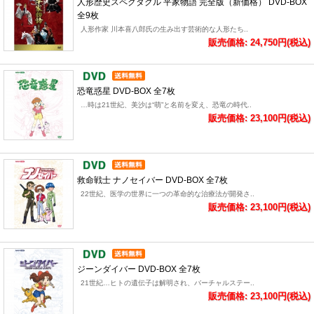
人形歴史スペクタクル 平家物語 完全版（新価格） DVD-BOX
全9枚
人形作家 川本喜八郎氏の生み出す芸術的な人形たち..
販売価格: 24,750円(税込)
恐竜惑星 DVD-BOX 全7枚
…時は21世紀、美沙は“萌”と名前を変え、恐竜の時代..
販売価格: 23,100円(税込)
救命戦士 ナノセイバー DVD-BOX 全7枚
22世紀、医学の世界に一つの革命的な治療法が開発さ..
販売価格: 23,100円(税込)
ジーンダイバー DVD-BOX 全7枚
21世紀…ヒトの遺伝子は解明され、バーチャルステー..
販売価格: 23,100円(税込)