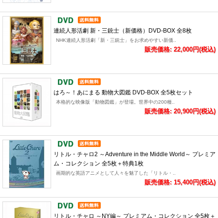
連続人形活劇 新・三銃士（新価格）DVD-BOX 全8枚
NHK連続人形活劇「新・三銃士」をお求めやすい新価..
販売価格: 22,000円(税込)
はろ～！あにまる 動物大図鑑 DVD-BOX 全5枚セット
本格的な映像版「動物図鑑」が登場。世界中の200種..
販売価格: 20,900円(税込)
リトル・チャロ2 ～Adventure in the Middle World～ プレミア
ム・コレクション 全5枚＋特典1枚
画期的な英語アニメとして人々を魅了した「リトル・..
販売価格: 15,400円(税込)
リトル・チャロ ～NY編～ プレミアム・コレクション 全5枚＋