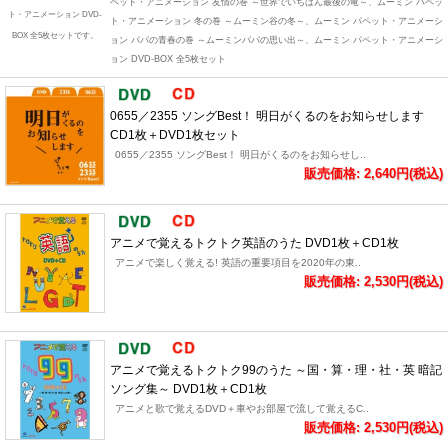
ペット・アニメーション 友情の巻 ～世界でいちばん最後の竜～、ムーミン パペッ
ト・アニメーション DVD-
ト・アニメーション 冬の巻 ～ムーミン谷の冬～、ムーミン パペット・アニメーシ
BOX 全5枚セットです。
ョン パパの青春の巻 ～ムーミンパパの思い出～、ムーミン パペット・アニメーシ
ョン DVD-BOX 全5枚セット
0655／2355 ソングBest！ 明日がくるのをお知らせします
CD1枚＋DVD1枚セット
0655／2355 ソングBest！ 明日がくるのをお知らせし..
販売価格: 2,640円(税込)
アニメで覚えるトクトク英語のうた DVD1枚＋CD1枚
アニメで楽しく覚える! 英語の重要項目を2020年の東..
販売価格: 2,530円(税込)
アニメで覚えるトクトク99のうた ～国・算・理・社・英 暗記
ソング集～ DVD1枚＋CD1枚
アニメと歌で覚えるDVD＋車やお部屋で流して覚えるC..
販売価格: 2,530円(税込)