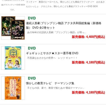
フィティー 教室のヒーローたち、懐かしのこども番組グラフィティー おかあさ
組グラフィティーDVD BOX
んといっしょ クロニクル、懐かしのこども番組グラフィティーDVD BOX
です。
連続人形劇 プリンプリン物語 アクタ共和国総集編（新価格
版） DVD 全2巻セット
あのNHKの伝説的人形劇『プリンプリン物語』が帰っ..
販売価格: 4,400円(税込)
ギョギョッとサカナ★スター選手権 DVD
不思議なおさかなの世界へ レッツ ギョー！！
販売価格: 4,180円(税込)
懐かしの教育テレビ テーマソング集
子どもの頃、家で、教室で観たあの“番組テーマソン..
販売価格: 4,180円(税込)