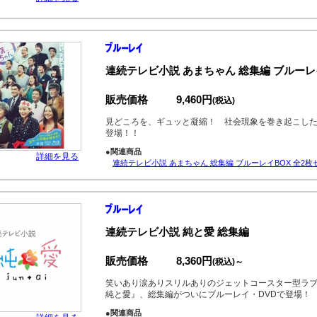
連続テレビ小説 あまちゃん 総集編 ブルーレイ
販売価格
9,460円
(税込)
見どころを、ギュッと凝縮！ 社会現象を巻き起こし
登場！！
●関連商品
詳細を見る
連続テレビ小説 あまちゃん 総集編 ブルーレイBOX 全2枚
連続テレビ小説 純と愛 総集編
販売価格
8,360円
(税込)～
笑いあり涙ありスリルありのジェットコースター型ラ
純と愛』、総集編がついにブルーレイ・DVDで登場！
●関連商品