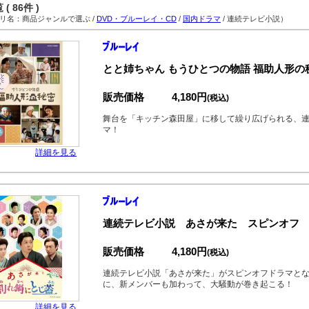
( 86件 )
名：商品ジャンルで選ぶ /
DVD・ブルーレイ・CD
/
国内ドラマ
/ 連続テレビ小説）
とと姉ちゃん もうひとつの物語 福助人形の
販売価格
4,180円
(税込)
舞台を「キッチン森田屋」に移して繰り広げられる、
マ！
詳細を見る
連続テレビ小説 あさが来た スピンオフ
販売価格
4,180円
(税込)
連続テレビ小説「あさが来た」がスピンオフドラマと
に、新メンバーも加わって、大騒動が巻き起こる！
詳細を見る