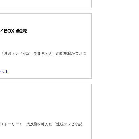
BOX 全2枚
た「連続テレビ小説 あまちゃん」の総集編がついに
セット
ブストーリー！ 大反響を呼んだ『連続テレビ小説