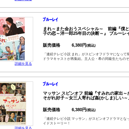
まれ～また会おうスペシャル～ 前編『僕
子の恋～洋一郎25年目の決断～』 ブルーレイ
販売価格
6,380円
(税込)
「連続テレビ小説 まれ」がスピンオフドラマになって
ドラマキャストが再集結。主人公・希の同級生たちの
詳細を見る
マッサン スピンオフ 前編『すみれの家出～
そがれ好子～女三人寄れば姦(かしま)しい～
販売価格
6,380円
(税込)
「連続テレビ小説 マッサン」がスピンオフドラマとな
イドストーリー！
詳細を見る