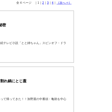
全 4 ページ ｜1｜
2
｜
3
｜
4
｜
［次へ⇒］
秘密
連続テレビ小説「とと姉ちゃん」スピンオフ・ドラ
 割れ鍋にとじ蓋
なって帰ってきた！！加野屋の中番頭・亀助を中心