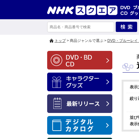
トップ
> 商品ジャンルで選ぶ >
DVD・ブルーレイ
表示
絞り
並び
表示