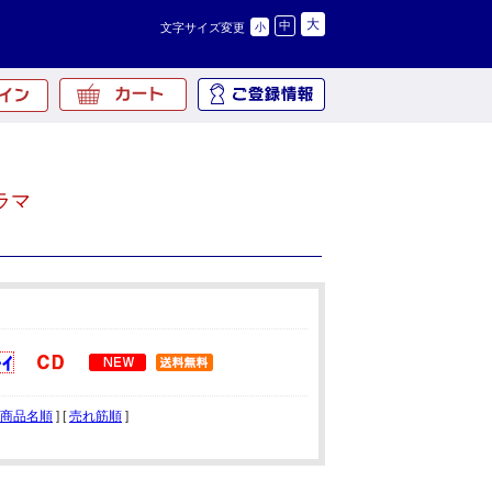
大
中
文字サイズ変更
小
ラマ
商品名順
] [
売れ筋順
]