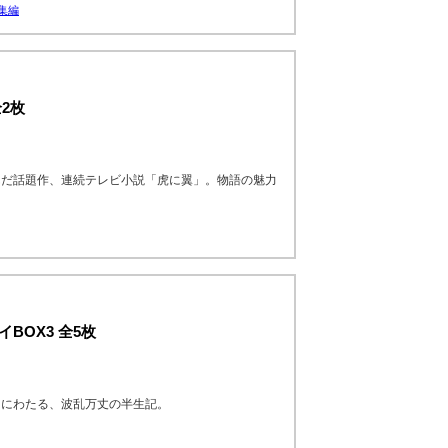
集編
2枚
んだ話題作、連続テレビ小説「虎に翼」。物語の魅力
BOX3 全5枚
和にわたる、波乱万丈の半生記。