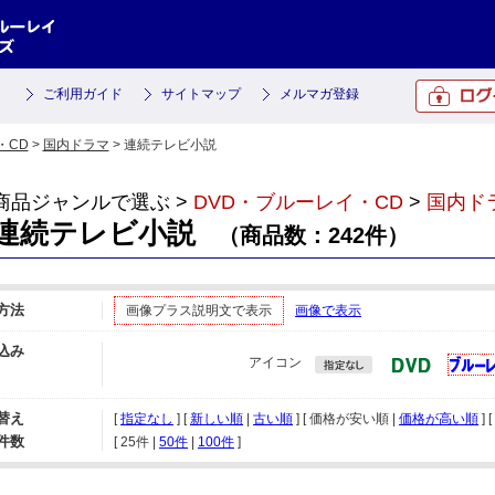
ご利用ガイド
サイトマップ
メルマガ登録
・CD
>
国内ドラマ
> 連続テレビ小説
商品ジャンルで選ぶ >
DVD・ブルーレイ・CD
>
国内ド
連続テレビ小説
（商品数：242件）
方法
画像プラス説明文で表示
画像で表示
込み
アイコン
替え
[
指定なし
] [
新しい順
|
古い順
] [ 価格が安い順 |
価格が高い順
] [
件数
[ 
25件
 | 
50件
 | 
100件
 ]