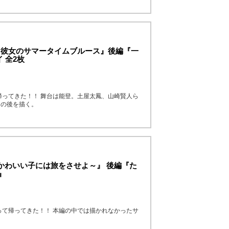
と彼女のサマータイムブルース』後編『一
 全2枚
帰ってきた！！ 舞台は能登。土屋太鳳、山崎賢人ら
その後を描く。
かわいい子には旅をさせよ～』 後編『た
』
って帰ってきた！！ 本編の中では描かれなかったサ