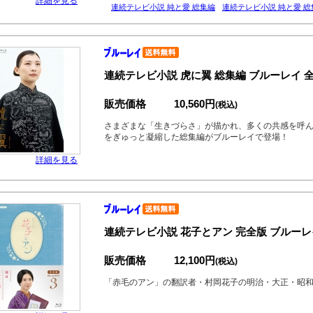
詳細を見る
連続テレビ小説 純と愛 総集編
連続テレビ小説 純と愛 総
連続テレビ小説 虎に翼 総集編 ブルーレイ 全
販売価格
10,560円
(税込)
さまざまな「生きづらさ」が描かれ、多くの共感を呼
をぎゅっと凝縮した総集編がブルーレイで登場！
詳細を見る
連続テレビ小説 花子とアン 完全版 ブルーレイ
販売価格
12,100円
(税込)
「赤毛のアン」の翻訳者・村岡花子の明治・大正・昭