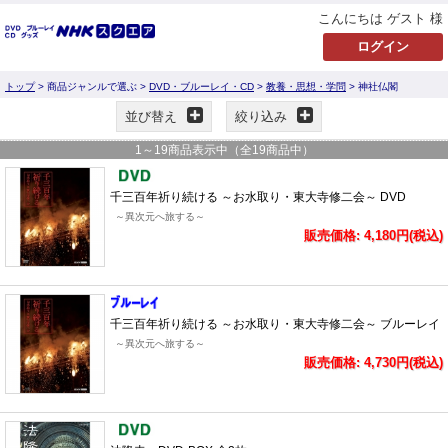
こんにちは ゲスト 様
トップ
> 商品ジャンルで選ぶ >
DVD・ブルーレイ・CD
>
教養・思想・学問
> 神社仏閣
並び替え
絞り込み
1
～
19
商品表示中（全
19
商品中）
千三百年祈り続ける ～お水取り・東大寺修二会～ DVD
～異次元へ旅する～
販売価格: 4,180円(税込)
千三百年祈り続ける ～お水取り・東大寺修二会～ ブルーレイ
～異次元へ旅する～
販売価格: 4,730円(税込)