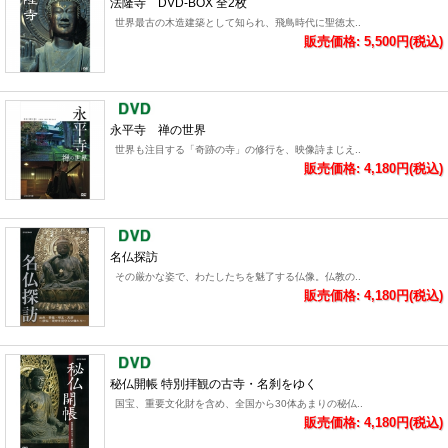
法隆寺 DVD-BOX 全2枚
世界最古の木造建築として知られ、飛鳥時代に聖徳太..
販売価格: 5,500円(税込)
永平寺 禅の世界
世界も注目する「奇跡の寺」の修行を、映像詩まじえ..
販売価格: 4,180円(税込)
名仏探訪
その厳かな姿で、わたしたちを魅了する仏像。仏教の..
販売価格: 4,180円(税込)
秘仏開帳 特別拝観の古寺・名刹をゆく
国宝、重要文化財を含め、全国から30体あまりの秘仏..
販売価格: 4,180円(税込)