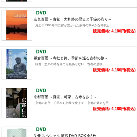
奈良百景 ～古都・大和路の歴史と季節の彩り～
およそ1300年前に都が置かれた奈良の華やかな時代と..
販売価格: 4,180円(税込)
鎌倉百景 ～寺社と路、季節を巡る古都の旅～
鎌倉一悠久の時を経ても色あせない、古都の息吹。 ..
販売価格: 4,180円(税込)
京都百景 ～庭園、町家、古寺を歩く～
京都の名所・旧跡から伝統文化まで、京都の魅力を華..
販売価格: 4,180円(税込)
NHKスペシャル 遷宮 DVD-BOX 全3枚