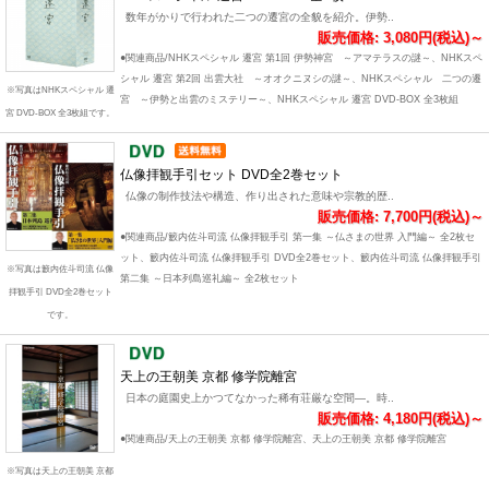
数年がかりで行われた二つの遷宮の全貌を紹介。伊勢..
販売価格: 3,080円(税込)～
●関連商品/NHKスペシャル 遷宮 第1回 伊勢神宮 ～アマテラスの謎～、NHKスペ
シャル 遷宮 第2回 出雲大社 ～オオクニヌシの謎～、NHKスペシャル 二つの遷
※写真はNHKスペシャル 遷
宮 ～伊勢と出雲のミステリー～、NHKスペシャル 遷宮 DVD-BOX 全3枚組
宮 DVD-BOX 全3枚組です。
仏像拝観手引セット DVD全2巻セット
仏像の制作技法や構造、作り出された意味や宗教的歴..
販売価格: 7,700円(税込)～
●関連商品/籔内佐斗司流 仏像拝観手引 第一集 ～仏さまの世界 入門編～ 全2枚セ
ット、籔内佐斗司流 仏像拝観手引 DVD全2巻セット、籔内佐斗司流 仏像拝観手引
※写真は籔内佐斗司流 仏像
第二集 ～日本列島巡礼編～ 全2枚セット
拝観手引 DVD全2巻セット
です。
天上の王朝美 京都 修学院離宮
日本の庭園史上かつてなかった稀有荘厳な空間―。時..
販売価格: 4,180円(税込)～
●関連商品/天上の王朝美 京都 修学院離宮、天上の王朝美 京都 修学院離宮
※写真は天上の王朝美 京都