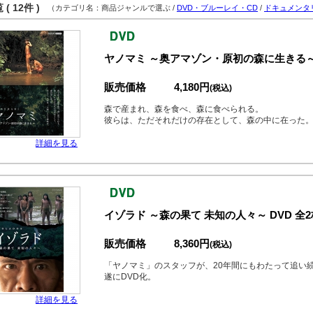
( 12件 )
（カテゴリ名：商品ジャンルで選ぶ /
DVD・ブルーレイ・CD
/
ドキュメンタ
ヤノマミ ～奥アマゾン・原初の森に生きる～
販売価格
4,180円
(税込)
森で産まれ、森を食べ、森に食べられる。
彼らは、ただそれだけの存在として、森の中に在った。.
詳細を見る
イゾラド ～森の果て 未知の人々～ DVD 全2
販売価格
8,360円
(税込)
「ヤノマミ」のスタッフが、20年間にもわたって追い
遂にDVD化。
詳細を見る