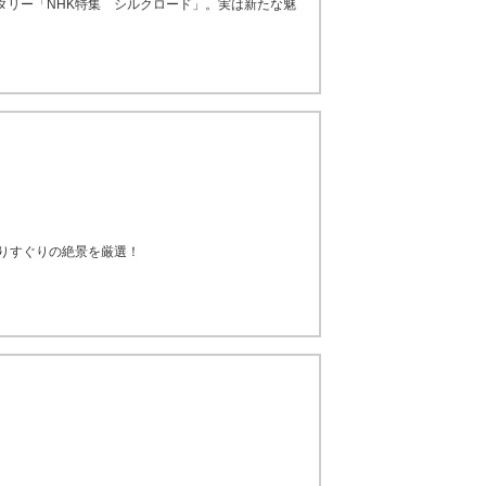
ンタリー「NHK特集 シルクロード」。実は新たな魅
選りすぐりの絶景を厳選！