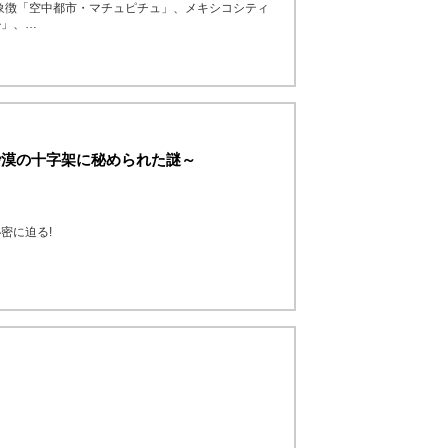
の象徴「空中都市・マチュピチュ」、メキシコシティ
ル」、…
～砂漠の十字架に秘められた謎～
密に迫る!