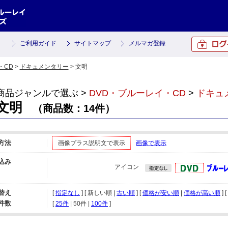
ご利用ガイド
サイトマップ
メルマガ登録
・CD
>
ドキュメンタリー
> 文明
商品ジャンルで選ぶ >
DVD・ブルーレイ・CD
>
ドキュ
文明
（商品数：14件）
方法
画像プラス説明文で表示
画像で表示
込み
アイコン
替え
[
指定なし
] [ 新しい順 |
古い順
] [
価格が安い順
|
価格が高い順
] [
件数
[ 
25件
 | 
50件
 | 
100件
 ]