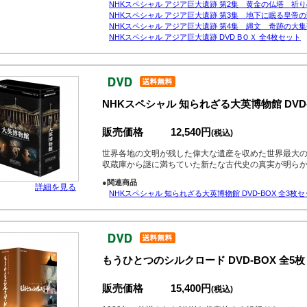
NHKスペシャル アジア巨大遺跡 第2集 黄金の仏塔 祈りの
NHKスペシャル アジア巨大遺跡 第3集 地下に眠る皇帝の野
NHKスペシャル アジア巨大遺跡 第4集 縄文 奇跡の大集落
NHKスペシャル アジア巨大遺跡 DVD BＯＸ 全4枚セット
NHKスペシャル 知られざる大英博物館 DVD-
販売価格
12,540円
(税込)
世界各地の文明が残した偉大な遺産を収めた世界最大の
収蔵庫から謎に満ちていた新たな古代史の真実が明ら
●関連商品
詳細を見る
NHKスペシャル 知られざる大英博物館 DVD-BOX 全3枚
もうひとつのシルクロード DVD-BOX 全5枚
販売価格
15,400円
(税込)