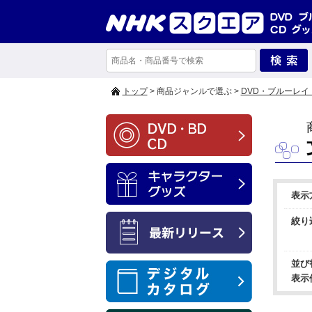
トップ
> 商品ジャンルで選ぶ >
DVD・ブルーレイ
表示
絞り
並び
表示