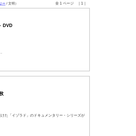
全 1 ページ ｜1｜
リー
/ 文明）
 DVD
.
枚
続けた「イゾラド」のドキュメンタリー・シリーズが