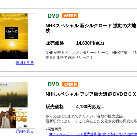
NHKスペシャル 新シルクロード 激動の大地
枚
販売価格
14,630円
(税込)
NHKが誇るドキュメンタリーシリーズ「NHK特集」「
作を新価格で連続リリース！
詳細を見る
NHKスペシャル アジア巨大遺跡 DVD BＯＸ
販売価格
4,180円
(税込)～
多くの謎に包まれてきたアジア各地の巨大遺跡。
最新研究により、そこに存在した文化や文明の脅威の
●関連商品
詳細を見る
NHKスペシャル アジア巨大遺跡 第1集 密林に消えた謎の大都