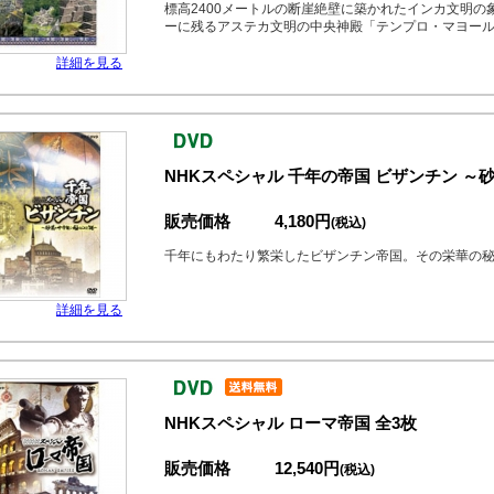
標高2400メートルの断崖絶壁に築かれたインカ文明
ーに残るアステカ文明の中央神殿「テンプロ・マヨー
詳細を見る
NHKスペシャル 千年の帝国 ビザンチン 
販売価格
4,180円
(税込)
千年にもわたり繁栄したビザンチン帝国。その栄華の秘
詳細を見る
NHKスペシャル ローマ帝国 全3枚
販売価格
12,540円
(税込)