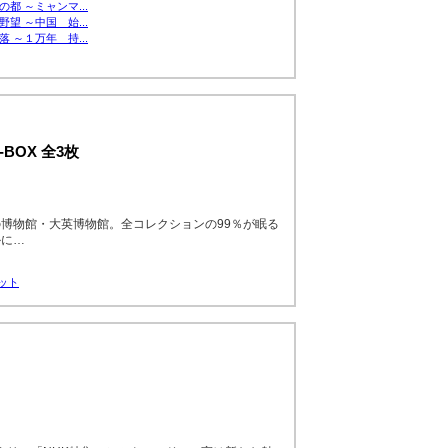
都 ～ミャンマ...
望 ～中国 始...
 ～１万年 持...
BOX 全3枚
博物館・大英博物館。全コレクションの99％が眠る
かに…
セット