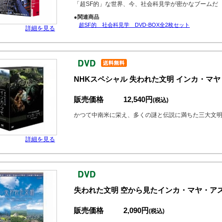
「超SF的」な世界、今、社会科見学が密かなブームだ
●関連商品
超SF的 社会科見学 DVD-BOX全2枚セット
詳細を見る
NHKスペシャル 失われた文明 インカ・マヤ D
販売価格
12,540円
(税込)
かつて中南米に栄え、多くの謎と伝説に満ちた三大文
詳細を見る
失われた文明 空から見たインカ・マヤ・ア
販売価格
2,090円
(税込)