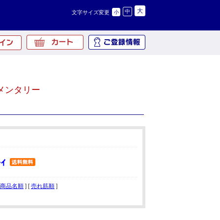
大
中
文字サイズ変更
小
メンタリー
商品名順
] [
売れ筋順
]