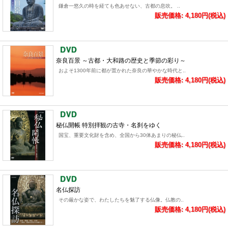
鎌倉一悠久の時を経ても色あせない、古都の息吹。 ..
販売価格: 4,180円(税込)
奈良百景 ～古都・大和路の歴史と季節の彩り～
およそ1300年前に都が置かれた奈良の華やかな時代と..
販売価格: 4,180円(税込)
秘仏開帳 特別拝観の古寺・名刹をゆく
国宝、重要文化財を含め、全国から30体あまりの秘仏..
販売価格: 4,180円(税込)
名仏探訪
その厳かな姿で、わたしたちを魅了する仏像。仏教の..
販売価格: 4,180円(税込)