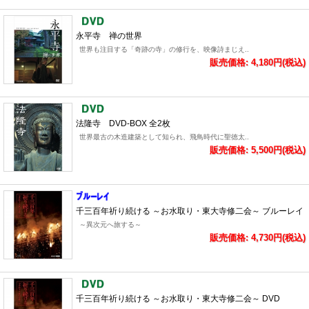
永平寺 禅の世界
世界も注目する「奇跡の寺」の修行を、映像詩まじえ..
販売価格: 4,180円(税込)
法隆寺 DVD-BOX 全2枚
世界最古の木造建築として知られ、飛鳥時代に聖徳太..
販売価格: 5,500円(税込)
千三百年祈り続ける ～お水取り・東大寺修二会～ ブルーレイ
～異次元へ旅する～
販売価格: 4,730円(税込)
千三百年祈り続ける ～お水取り・東大寺修二会～ DVD