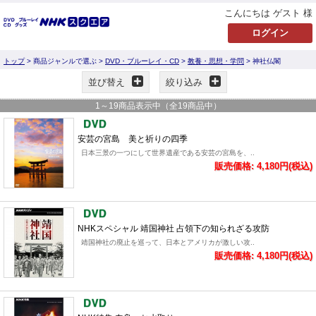
こんにちは ゲスト 様
トップ
> 商品ジャンルで選ぶ >
DVD・ブルーレイ・CD
>
教養・思想・学問
> 神社仏閣
並び替え
絞り込み
1
～
19
商品表示中（全
19
商品中）
安芸の宮島 美と祈りの四季
日本三景の一つにして世界遺産である安芸の宮島を、..
販売価格: 4,180円(税込)
NHKスペシャル 靖国神社 占領下の知られざる攻防
靖国神社の廃止を巡って、日本とアメリカが激しい攻..
販売価格: 4,180円(税込)