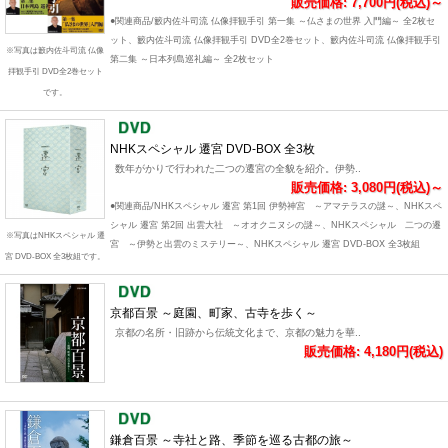
販売価格: 7,700円(税込)～
●関連商品/籔内佐斗司流 仏像拝観手引 第一集 ～仏さまの世界 入門編～ 全2枚セ
ット、籔内佐斗司流 仏像拝観手引 DVD全2巻セット、籔内佐斗司流 仏像拝観手引
※写真は籔内佐斗司流 仏像
第二集 ～日本列島巡礼編～ 全2枚セット
拝観手引 DVD全2巻セット
です。
NHKスペシャル 遷宮 DVD-BOX 全3枚
数年がかりで行われた二つの遷宮の全貌を紹介。伊勢..
販売価格: 3,080円(税込)～
●関連商品/NHKスペシャル 遷宮 第1回 伊勢神宮 ～アマテラスの謎～、NHKスペ
シャル 遷宮 第2回 出雲大社 ～オオクニヌシの謎～、NHKスペシャル 二つの遷
※写真はNHKスペシャル 遷
宮 ～伊勢と出雲のミステリー～、NHKスペシャル 遷宮 DVD-BOX 全3枚組
宮 DVD-BOX 全3枚組です。
京都百景 ～庭園、町家、古寺を歩く～
京都の名所・旧跡から伝統文化まで、京都の魅力を華..
販売価格: 4,180円(税込)
鎌倉百景 ～寺社と路、季節を巡る古都の旅～