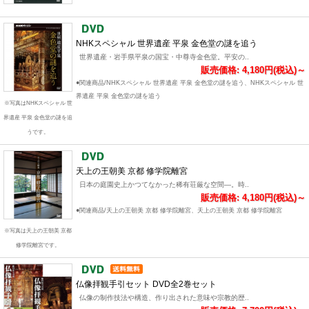
NHKスペシャル 世界遺産 平泉 金色堂の謎を追う
世界遺産・岩手県平泉の国宝・中尊寺金色堂。平安の..
販売価格: 4,180円(税込)～
●関連商品/NHKスペシャル 世界遺産 平泉 金色堂の謎を追う、NHKスペシャル 世
界遺産 平泉 金色堂の謎を追う
※写真はNHKスペシャル 世
界遺産 平泉 金色堂の謎を追
うです。
天上の王朝美 京都 修学院離宮
日本の庭園史上かつてなかった稀有荘厳な空間―。時..
販売価格: 4,180円(税込)～
●関連商品/天上の王朝美 京都 修学院離宮、天上の王朝美 京都 修学院離宮
※写真は天上の王朝美 京都
修学院離宮です。
仏像拝観手引セット DVD全2巻セット
仏像の制作技法や構造、作り出された意味や宗教的歴..