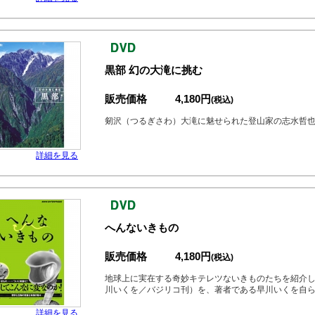
黒部 幻の大滝に挑む
販売価格
4,180円
(税込)
剱沢（つるぎさわ）大滝に魅せられた登山家の志水哲
詳細を見る
へんないきもの
販売価格
4,180円
(税込)
地球上に実在する奇妙キテレツないきものたちを紹介
川いくを／バジリコ刊）を、著者である早川いくを自
詳細を見る