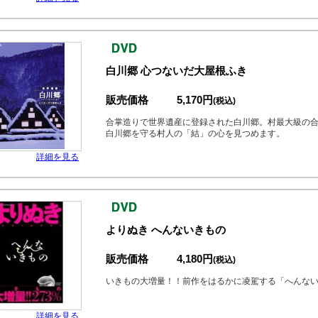
白川郷 心つないだ大屋根ふき
販売価格
5,170円
(税込)
合掌造りで世界遺産に登録された白川郷。村最大級の
白川郷を守る村人の「結」の心を見つめます。
詳細を見る
よりぬき へんないきもの
販売価格
4,180円
(税込)
いきもの大増量！！前作をはるかに凌駕する「へんな
詳細を見る