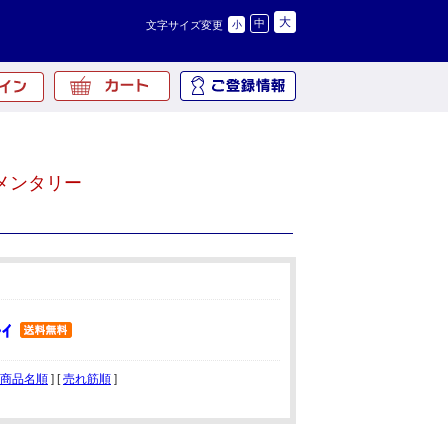
大
中
文字サイズ変更
小
メンタリー
商品名順
] [
売れ筋順
]