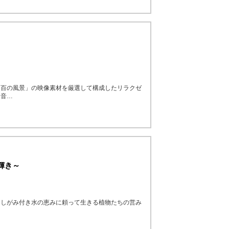
 百の風景」の映像素材を厳選して構成したリラクゼ
た音…
輝き～
にしがみ付き水の恵みに頼って生きる植物たちの営み