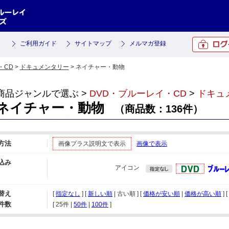
ご利用ガイド
サイトマップ
メルマガ登録
・CD
>
ドキュメンタリー
> ネイチャー・動物
商品ジャンルで選ぶ >
DVD・ブルーレイ・CD
>
ドキュ
ネイチャー・動物
（商品数：136件）
方法
画像プラス説明文で表示
画像で表示
込み
アイコン
替え
[
指定なし
] [
新しい順
| 古い順 ] [
価格が安い順
|
価格が高い順
] [
件数
[ 
25件
 | 
50件
 | 
100件
 ]