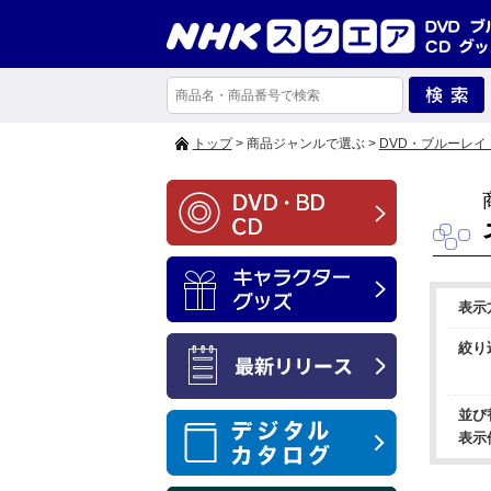
トップ
> 商品ジャンルで選ぶ >
DVD・ブルーレイ
表示
絞り
並び
表示