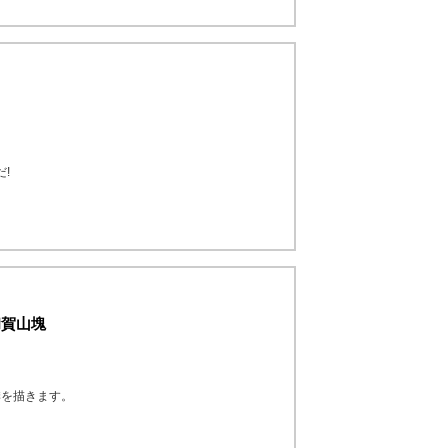
!
和賀山塊
季を描きます。