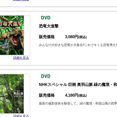
恐竜大進撃
販売価格
3,080円
(税込)
みんなの大好きな恐竜が大集合!!これでキミも恐竜博士だ
詳細を見る
NHKスペシャル 巨樹 奥羽山脈 緑の魔境・
販売価格
4,180円
(税込)
最新の撮影技術を駆使して、緑の魔境・和賀山塊の四
詳細を見る