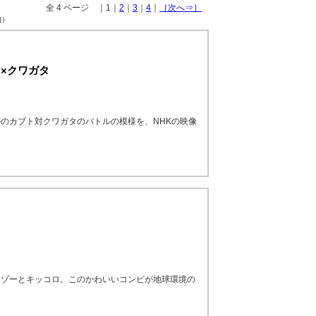
全 4 ページ ｜1｜
2
｜
3
｜
4
｜
［次へ⇒］
物）
×クワガタ
のカブト対クワガタのバトルの模様を、NHKの映像
リゾーとキッコロ。このかわいいコンビが地球環境の