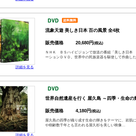
流象天遊 美しき日本 百の風景 全4枚
販売価格
20,680円
(税込)
ＮＨＫ ＢＳハイビジョンで放送の番組「美しき日本
ーションＤＶＤ。世界中の民族楽器を駆使して作曲し
詳細を見る
世界自然遺産を行く 屋久島 ～四季・生命の
販売価格
4,180円
(税込)
屋久島の四季が織り成す生命の輝きをテーマに、岩肌
や樹齢数千年とも言われる屋久杉を美しい映像…
詳細を見る