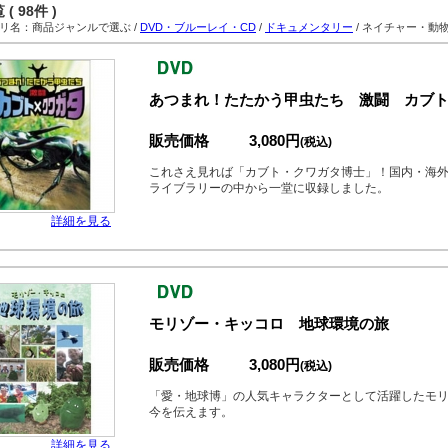
( 98件 )
名：商品ジャンルで選ぶ /
DVD・ブルーレイ・CD
/
ドキュメンタリー
/ ネイチャー・動
あつまれ！たたかう甲虫たち 激闘 カブト
販売価格
3,080円
(税込)
これさえ見れば「カブト・クワガタ博士」！国内・海外
ライブラリーの中から一堂に収録しました。
詳細を見る
モリゾー・キッコロ 地球環境の旅
販売価格
3,080円
(税込)
「愛・地球博」の人気キャラクターとして活躍したモ
今を伝えます。
詳細を見る