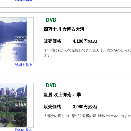
四万十川 命躍る大河
販売価格
4,180円
(税込)
１年間にわたって記録してきた四万十川汽水域の知ら
ます。
詳細を見る
皇居 吹上御苑 四季
販売価格
3,080円
(税込)
大都会の真ん中に息づく究極の森神秘のベールに包まれ
詳細を見る