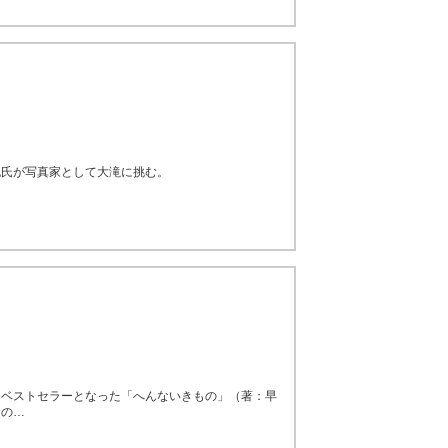
也氏が写真家として大滝に挑む。
しベストセラーとなった「へんないきもの」（著：早
らの…