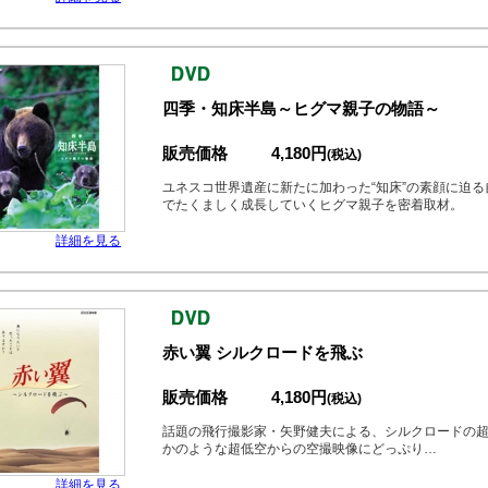
四季・知床半島～ヒグマ親子の物語～
販売価格
4,180円
(税込)
ユネスコ世界遺産に新たに加わった“知床”の素顔に迫
でたくましく成長していくヒグマ親子を密着取材。
詳細を見る
赤い翼 シルクロードを飛ぶ
販売価格
4,180円
(税込)
話題の飛行撮影家・矢野健夫による、シルクロードの
かのような超低空からの空撮映像にどっぷり…
詳細を見る