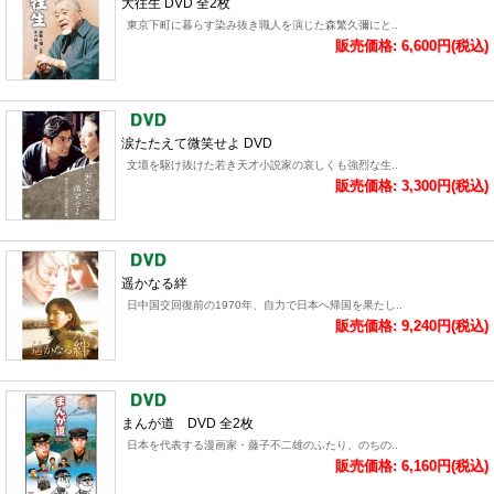
大往生 DVD 全2枚
東京下町に暮らす染み抜き職人を演じた森繁久彌にと..
販売価格: 6,600円(税込)
涙たたえて微笑せよ DVD
文壇を駆け抜けた若き天才小説家の哀しくも強烈な生..
販売価格: 3,300円(税込)
遥かなる絆
日中国交回復前の1970年、自力で日本へ帰国を果たし..
販売価格: 9,240円(税込)
まんが道 DVD 全2枚
日本を代表する漫画家・藤子不二雄のふたり、のちの..
販売価格: 6,160円(税込)