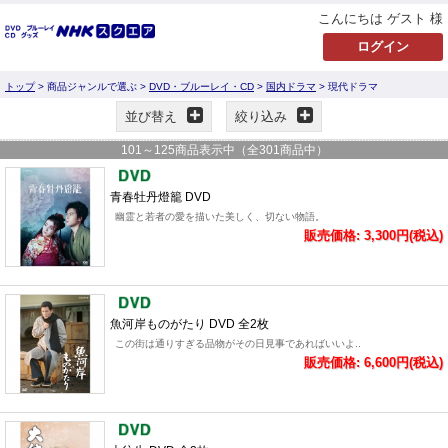
こんにちは ゲスト 様
トップ
> 商品ジャンルで選ぶ >
DVD・ブルーレイ・CD
>
国内ドラマ
> 現代ドラマ
並び替え
絞り込み
101
～
125
商品表示中（全
301
商品中）
青春牡丹燈籠 DVD
幽霊と若者の愛を描いた美しく、切ない物語。
販売価格: 3,300円(税込)
魚河岸ものがたり DVD 全2枚
この街は通りすぎる品物がその日見事であればいいよ..
販売価格: 6,600円(税込)