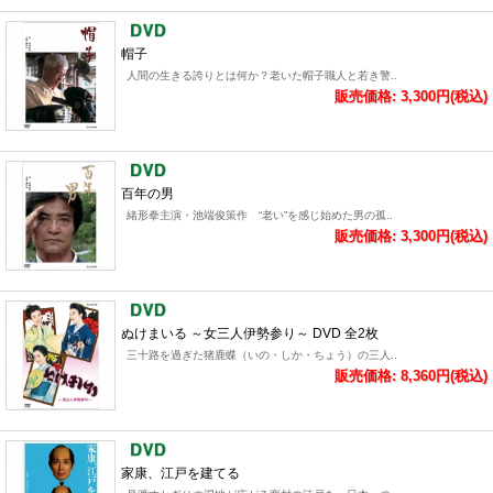
帽子
人間の生きる誇りとは何か？老いた帽子職人と若き警..
販売価格: 3,300円(税込)
百年の男
緒形拳主演・池端俊策作 “老い”を感じ始めた男の孤..
販売価格: 3,300円(税込)
ぬけまいる ～女三人伊勢参り～ DVD 全2枚
三十路を過ぎた猪鹿蝶（いの・しか・ちょう）の三人..
販売価格: 8,360円(税込)
家康、江戸を建てる