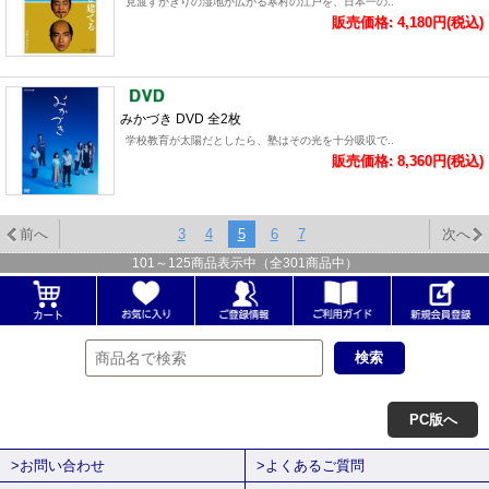
見渡すかぎりの湿地が広がる寒村の江戸を、日本一の..
販売価格: 4,180円(税込)
みかづき DVD 全2枚
学校教育が太陽だとしたら、塾はその光を十分吸収で..
販売価格: 8,360円(税込)
前へ
3
4
5
6
7
次へ
101
～
125
商品表示中（全
301
商品中）
PC版へ
>お問い合わせ
>よくあるご質問