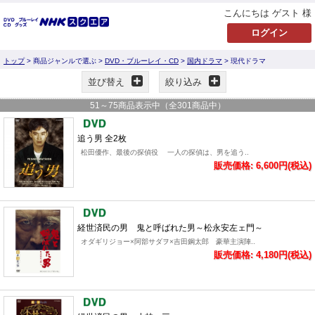
こんにちは ゲスト 様
トップ
> 商品ジャンルで選ぶ >
DVD・ブルーレイ・CD
>
国内ドラマ
> 現代ドラマ
並び替え
絞り込み
51
～
75
商品表示中（全
301
商品中）
追う男 全2枚
松田優作、最後の探偵役 一人の探偵は、男を追う..
販売価格: 6,600円(税込)
経世済民の男 鬼と呼ばれた男～松永安左ェ門～
オダギリジョー×阿部サダヲ×吉田鋼太郎 豪華主演陣..
販売価格: 4,180円(税込)