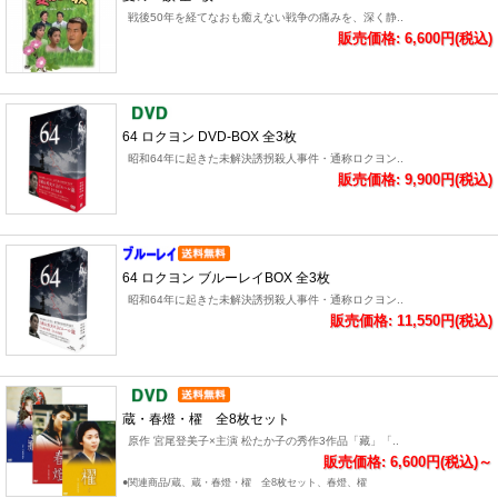
戦後50年を経てなおも癒えない戦争の痛みを、深く静..
販売価格: 6,600円(税込)
64 ロクヨン DVD-BOX 全3枚
昭和64年に起きた未解決誘拐殺人事件・通称ロクヨン..
販売価格: 9,900円(税込)
64 ロクヨン ブルーレイBOX 全3枚
昭和64年に起きた未解決誘拐殺人事件・通称ロクヨン..
販売価格: 11,550円(税込)
蔵・春燈・櫂 全8枚セット
原作 宮尾登美子×主演 松たか子の秀作3作品「藏」「..
販売価格: 6,600円(税込)～
●関連商品/蔵、蔵・春燈・櫂 全8枚セット、春燈、櫂