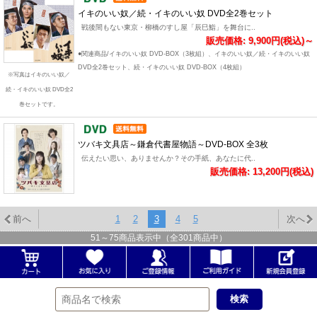
イキのいい奴／続・イキのいい奴 DVD全2巻セット
戦後間もない東京・柳橋のすし屋「辰巳鮨」を舞台に..
販売価格: 9,900円(税込)～
●関連商品/イキのいい奴 DVD-BOX（3枚組）、イキのいい奴／続・イキのいい奴
DVD全2巻セット、続・イキのいい奴 DVD-BOX（4枚組）
※写真はイキのいい奴／
続・イキのいい奴 DVD全2
巻セットです。
ツバキ文具店～鎌倉代書屋物語～DVD-BOX 全3枚
伝えたい思い、ありませんか？その手紙、あなたに代..
販売価格: 13,200円(税込)
前へ
1
2
3
4
5
次へ
51
～
75
商品表示中（全
301
商品中）