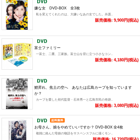
嫌な女 DVD-BOX 全3枚
私を変えてくれたのは、大嫌いなあの女でした。弁護..
販売価格: 9,900円(税込)
富士ファミリー
一富士、二鷹、三家族。富士山を背に立つ小さなコン..
販売価格: 4,180円(税込)
鯉昇れ、焦土の空へ あなたは広島カープを知っています
か？
カープを愛した初代監督・石本秀一と広島市民の奇跡..
販売価格: 3,080円(税込)
お母さん、娘をやめていいですか？ DVD-BOX 全4枚
複雑に絡んだ母娘の物語をサスペンスフルに描くモン..
販売価格: 16,720円(税込)