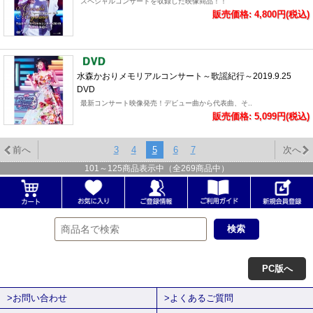
スペシャルコンサートを収録した映像商品！！
販売価格: 4,800円(税込)
水森かおりメモリアルコンサート～歌謡紀行～2019.9.25
DVD
最新コンサート映像発売！デビュー曲から代表曲、そ..
販売価格: 5,099円(税込)
前へ
3
4
5
6
7
次へ
101
～
125
商品表示中（全
269
商品中）
PC版へ
>お問い合わせ
>よくあるご質問