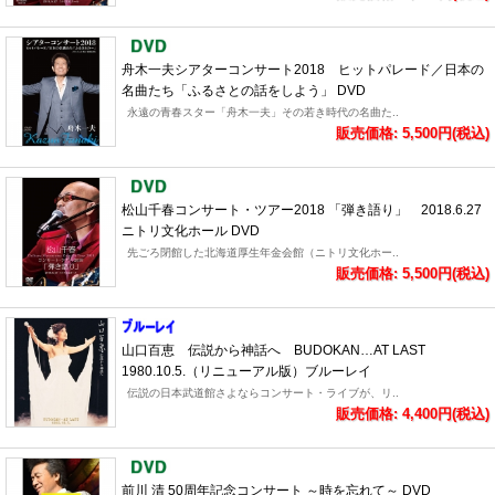
舟木一夫シアターコンサート2018 ヒットパレード／日本の
名曲たち「ふるさとの話をしよう」 DVD
永遠の青春スター「舟木一夫」その若き時代の名曲た..
販売価格: 5,500円(税込)
松山千春コンサート・ツアー2018 「弾き語り」 2018.6.27
ニトリ文化ホール DVD
先ごろ閉館した北海道厚生年金会館（ニトリ文化ホー..
販売価格: 5,500円(税込)
山口百恵 伝説から神話へ BUDOKAN…AT LAST
1980.10.5.（リニューアル版）ブルーレイ
伝説の日本武道館さよならコンサート・ライブが、リ..
販売価格: 4,400円(税込)
前川 清 50周年記念コンサート ～時を忘れて～ DVD