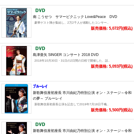
南 こうせつ サマーピクニック Love&Peace DVD
豪華ゲスト陣が集結し、2万2千人が感動したコンサー..
販売価格: 5,072円(税込)
島津亜矢 SINGER コンサート 2018 DVD
2018年10月30日・31日の2日間の日程で開催した、話..
販売価格: 5,093円(税込)
新歌舞伎座初座長 市川由紀乃特別公演 オン・ステージ～令和
の夢～ ブルーレイ
新歌舞伎座初座長公演を記念して2019年7月18日千穐..
販売価格: 5,500円(税込)
新歌舞伎座初座長 市川由紀乃特別公演 オン・ステージ～令和