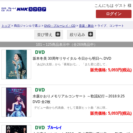
こんにちは ゲスト 様
トップ
> 商品ジャンルで選ぶ >
DVD・ブルーレイ・CD
>
音楽・舞台
> ライブ、コンサート
並び替え
絞り込み
101
～
125
商品表示中（全
269
商品中）
坂本冬美 30周年リサイタル 今日から明日へ DVD
「あばれ太鼓」から「夜桜お七」、「また君に恋して..
販売価格: 5,093円(税込)
水森かおりメモリアルコンサート ～歌謡紀行～2018.9.25
DVD 全2枚
デビュー曲から代表曲、そして最新ヒット曲「水に咲..
販売価格: 5,093円(税込)