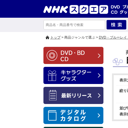
トップ
> 商品ジャンルで選ぶ >
DVD・ブルーレイ
表示
絞り
並び
表示