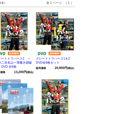
全 1 ページ ｜1｜
 日本）
レートトラバース2 ～
グレートトラバース1＆2
本二百名山一筆書き踏破
DVD全8枚セット
DVD 全6枚
20,900円
販売価格
(税込)
13,200円
売価格
(税込)