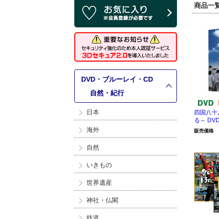
商品一覧 
DVD・ブルーレイ・CD
>
自然・紀行
日本
四国八十
る～ DVD
海外
販売価格
自然
いきもの
世界遺産
神社・仏閣
鉄道