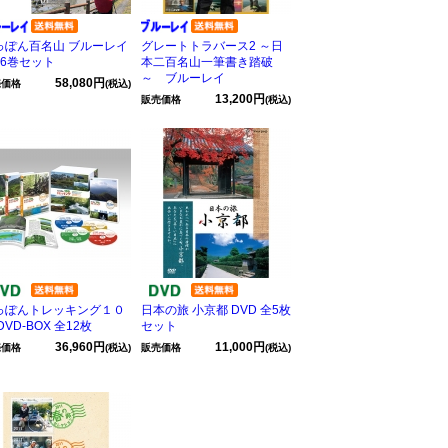
っぽん百名山 ブルーレイ
グレートトラバース2 ～日
16巻セット
本二百名山一筆書き踏破
～ ブルーレイ
58,080円
売価格
(税込)
13,200円
販売価格
(税込)
っぽんトレッキング１０
日本の旅 小京都 DVD 全5枚
DVD-BOX 全12枚
セット
36,960円
11,000円
売価格
(税込)
販売価格
(税込)