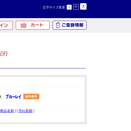
大
中
文字サイズ変更
小
紀行
商品名順
] [
売れ筋順
]