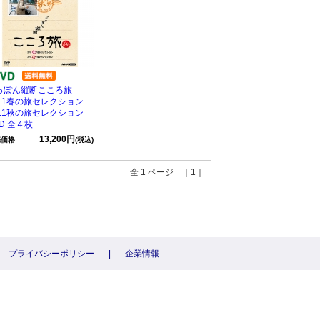
っぽん縦断こころ旅
011春の旅セレクション
011秋の旅セレクション
D 全４枚
13,200円
売価格
(税込)
全 1 ページ ｜1｜
プライバシーポリシー
|
企業情報