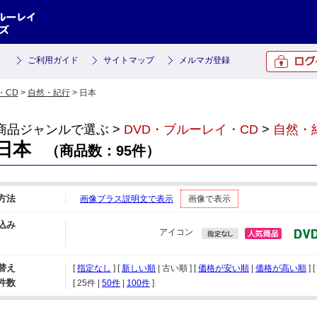
ご利用ガイド
サイトマップ
メルマガ登録
・CD
>
自然・紀行
> 日本
商品ジャンルで選ぶ >
DVD・ブルーレイ・CD
>
自然・
日本
（商品数：95件）
方法
画像プラス説明文で表示
画像で表示
込み
アイコン
替え
[
指定なし
] [
新しい順
| 古い順 ] [
価格が安い順
|
価格が高い順
] [
件数
[ 
25件
 | 
50件
 | 
100件
 ]