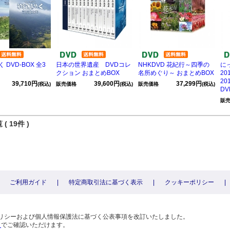
 DVD-BOX 全3
日本の世界遺産 DVDコレ
NHKDVD 花紀行～四季の
に
クション おまとめBOX
名所めぐり～ おまとめBOX
2
2
39,710円
39,600円
37,299円
(税込)
販売価格
(税込)
販売価格
(税込)
DV
販
( 19件 )
ご利用ガイド
|
特定商取引法に基づく表示
|
クッキーポリシー
|
〕
ーポリシーおよび個人情報保護法に基づく公表事項を改訂いたしました。
ら
でご確認いただけます。