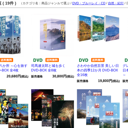
( 19件 )
（カテゴリ名：商品ジャンルで選ぶ /
DVD・ブルーレイ・CD
/
自然・紀行
/
八か所 ～心を旅す
司馬遼太郎と城を歩く
さわやか自然百景 美しい日
グ
-BOX 全4枚
DVD-BOX 全8枚
本の四季12か月 DVD-BOX
日
全16枚
～ 
20,680円
30,800円
(税込)
販売価格
(税込)
19,800円
販売価格
(税込)
販