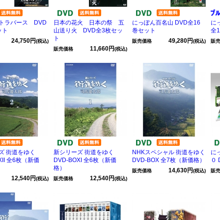
トラバース DVD
日本の花火 日本の祭 五
にっぽん百名山 DVD全16
に
ット
山送り火 DVD全3枚セッ
巻セット
全
ト
24,750円
49,280円
(税込)
販売価格
(税込)
販
11,660円
販売価格
(税込)
ズ 街道をゆく
新シリーズ 街道をゆく
NHKスペシャル 街道をゆく
に
XII 全6枚（新価
DVD-BOXI 全6枚（新価
DVD-BOX 全7枚（新価格）
０ 
格）
14,630円
販売価格
(税込)
販
12,540円
12,540円
(税込)
販売価格
(税込)