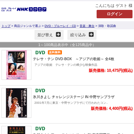
こんにちは ゲスト 様
トップ
> 商品ジャンルで選ぶ >
DVD・ブルーレイ・CD
>
音楽・舞台
> 演歌・歌謡曲
並び替え
絞り込み
1
～
100
商品表示中（全
125
商品中）
テレサ・テン DVD-BOX ～アジアの歌姫～ 全4枚
アジアの歌姫 テレサ・テンの稀少な映像作品
販売価格: 10,475円(税込)
氷川きよし チャレンジステージ IN 中野サンプラザ
2001年7月に東京・中野サンプラザにて行われたコン..
販売価格: 4,400円(税込)