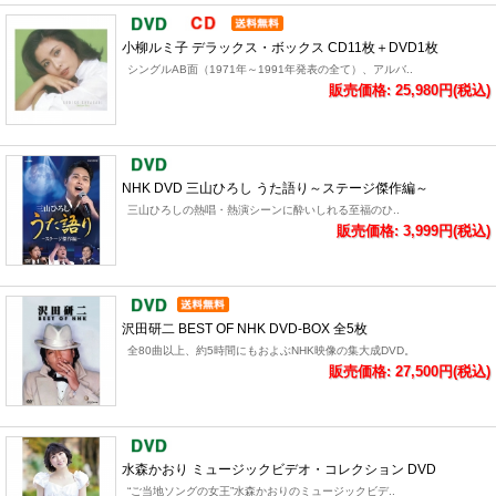
小柳ルミ子 デラックス・ボックス CD11枚＋DVD1枚
シングルAB面（1971年～1991年発表の全て）、アルバ..
販売価格: 25,980円(税込)
NHK DVD 三山ひろし うた語り～ステージ傑作編～
三山ひろしの熱唱・熱演シーンに酔いしれる至福のひ..
販売価格: 3,999円(税込)
沢田研二 BEST OF NHK DVD-BOX 全5枚
全80曲以上、約5時間にもおよぶNHK映像の集大成DVD。
販売価格: 27,500円(税込)
水森かおり ミュージックビデオ・コレクション DVD
“ご当地ソングの女王”水森かおりのミュージックビデ..