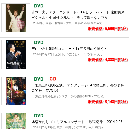
舟木一夫シアターコンサート2014 ヒットパレード 遠藤実ス
ペシャル～七回忌に偲ぶ～「決して散らない花々」
2014年、京都・名古屋・大阪・東京の全4会場のみで..
販売価格: 5,500円(税込)
三山ひろし5周年コンサート in 五反田ゆうぽうと
2014年5月17日 五反田ゆうぽうとホールで行われた、..
販売価格: 4,888円(税込)
「北島三郎最終公演」 オンステージ19 北島三郎、魂の唄を…
CD1枚＋DVD1枚
北島三郎最終公演オンステージの模様をDVD＋CDに収..
販売価格: 8,148円(税込)
水森かおり メモリアルコンサート ～歌謡紀行～ 2014.9.25
2014年9月25日に東京：中野サンプラザホールで行わ..