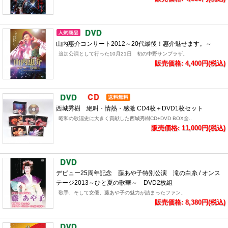
山内惠介コンサート2012～20代最後！惠介魅せます。～
追加公演として行った10月21日 初の中野サンプラザ..
販売価格: 4,400円(税込)
西城秀樹 絶叫・情熱・感激 CD4枚＋DVD1枚セット
昭和の歌謡史に大きく貢献した西城秀樹CD+DVD BOX全..
販売価格: 11,000円(税込)
デビュー25周年記念 藤あや子特別公演 滝の白糸 / オンス
テージ2013～ひと夏の歌華～ DVD2枚組
歌手、そして女優、藤あや子の魅力が詰まったファン..
販売価格: 8,380円(税込)