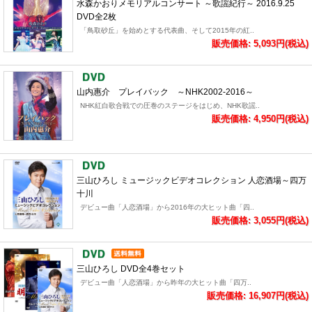
水森かおりメモリアルコンサート ～歌謡紀行～ 2016.9.25
DVD全2枚
「鳥取砂丘」を始めとする代表曲、そして2015年の紅..
販売価格: 5,093円(税込)
山内惠介 プレイバック ～NHK2002-2016～
NHK紅白歌合戦での圧巻のステージをはじめ、NHK歌謡..
販売価格: 4,950円(税込)
三山ひろし ミュージックビデオコレクション 人恋酒場～四万
十川
デビュー曲「人恋酒場」から2016年の大ヒット曲「四..
販売価格: 3,055円(税込)
三山ひろし DVD全4巻セット
デビュー曲「人恋酒場」から昨年の大ヒット曲「四万..
販売価格: 16,907円(税込)