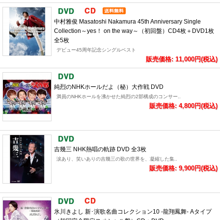
中村雅俊 Masatoshi Nakamura 45th Anniversary Single
Collection～yes！ on the way～（初回盤）CD4枚＋DVD1枚
全5枚
デビュー45周年記念シングルベスト
販売価格: 11,000円(税込)
純烈のNHKホールだよ（秘）大作戦 DVD
満員のNHKホールを沸かせた純烈の2部構成のコンサー..
販売価格: 4,800円(税込)
吉幾三 NHK熱唱の軌跡 DVD 全3枚
涙あり、笑いありの吉幾三の歌の世界を、凝縮した集..
販売価格: 9,900円(税込)
氷川きよし 新･演歌名曲コレクション10 -龍翔鳳舞- Aタイプ