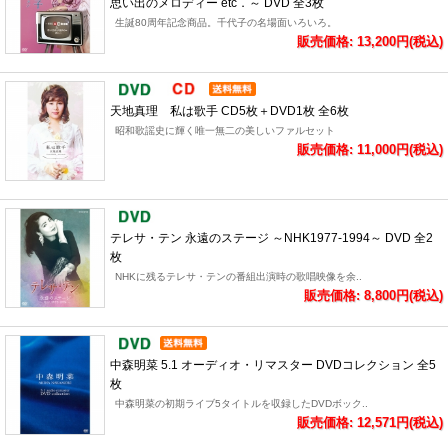
思い出のメロディー etc．～ DVD 全3枚
生誕80周年記念商品。千代子の名場面いろいろ。
販売価格: 13,200円(税込)
天地真理 私は歌手 CD5枚＋DVD1枚 全6枚
昭和歌謡史に輝く唯一無二の美しいファルセット
販売価格: 11,000円(税込)
テレサ・テン 永遠のステージ ～NHK1977-1994～ DVD 全2
枚
NHKに残るテレサ・テンの番組出演時の歌唱映像を余..
販売価格: 8,800円(税込)
中森明菜 5.1 オーディオ・リマスター DVDコレクション 全5
枚
中森明菜の初期ライブ5タイトルを収録したDVDボック..
販売価格: 12,571円(税込)