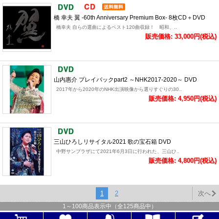
橋 幸夫 翼 -60th Anniversary Premium Box- 8枚CD＋DVD
橋幸夫 自らの選曲によるベスト120曲収録！ 昭和、..
販売価格: 33,000円(税込)
山内惠介 プレイバックpart2 ～NHK2017-2020～ DVD
2017年から2020年のNHK出演映像から選りすぐりの30..
販売価格: 4,950円(税込)
三山ひろしリサイタル2021 歌の宝石箱 DVD
中野サンプラザにて2021年6月3日に行われた、三山ひ..
販売価格: 4,800円(税込)
1
2
次へ
1
～
100
商品表示中（全
125
商品中）