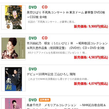
美空ひばり 不死鳥コンサート in 東京ドーム 豪華盤 DVD2枚
＋CD2枚 全4枚
伝説の「不死鳥コンサート」が豪華に甦る。
販売価格: 9,900円(税込)
市川由紀乃 唄女（うたいびと）III ～昭和歌謡コレクション
＆阿久悠作品集（初回限定盤）（DVD付）CD＋DVD 全3枚
A5クリアファイルを先着300名様にプレゼント！ 唯..
販売価格: 4,583円(税込)
デビュー10周年記念 三山ひろし 飛翔
これまでのNHK出演番組から選りすぐりの楽曲全20曲..
販売価格: 4,074円(税込)
島倉千代子 メモリアルコレクション ～NHK紅白歌合戦＆