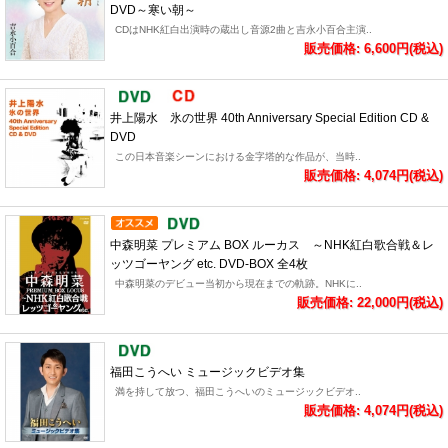
DVD～寒い朝～
CDはNHK紅白出演時の蔵出し音源2曲と吉永小百合主演..
販売価格: 6,600円(税込)
井上陽水 氷の世界 40th Anniversary Special Edition CD &
DVD
この日本音楽シーンにおける金字塔的な作品が、当時..
販売価格: 4,074円(税込)
中森明菜 プレミアム BOX ルーカス ～NHK紅白歌合戦＆レ
ッツゴーヤング etc. DVD-BOX 全4枚
中森明菜のデビュー当初から現在までの軌跡。NHKに..
販売価格: 22,000円(税込)
福田こうへい ミュージックビデオ集
満を持して放つ、福田こうへいのミュージックビデオ..
販売価格: 4,074円(税込)