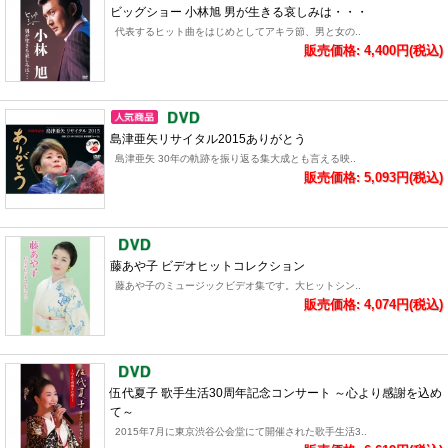
ビッグショー 小林旭 男が生きる哀しみは・・・
代表するヒット曲をはじめとしてアキラ節、男と女の..
販売価格: 4,400円(税込)
島津亜矢リサイタル2015ありがとう
島津亜矢 30年の軌跡を振り返る集大成とも言える映..
販売価格: 5,093円(税込)
藤あや子 ビデオヒットコレクション
藤あや子のミュージックビデオ集です。大ヒットシン..
販売価格: 4,074円(税込)
伍代夏子 歌手生活30周年記念コンサート ～心より感謝を込め
て～
2015年7月に東京渋谷公会堂にて開催された歌手生活3..