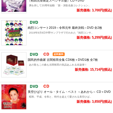
（初回完全限定スペシャル盤）CD＋DVD
満を持して20周年始動 「新・演歌名曲コレクション..
販売価格: 3,700円(税込)
純烈コンサート2019～令和元年 最終決戦～DVD 全2枚
2019年9月9日中野サンプラザで行われた『純烈コンサ..
販売価格: 5,299円(税込)
国民的作曲家 古関裕而全集 CD6枚＋DVD1枚 全7枚
あの歌もこの曲も古関裕而の気品あふれる名旋律！
販売価格: 15,714円(税込)
美空ひばり オール・タイム・ベスト ～あれから～ CD＋DVD
昭和、平成、令和と、時代を超えて愛される美空ひば..
販売価格: 3,850円(税込)