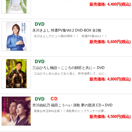
販売価格: 4,400円(税込)
氷川きよし 特選PV集Vol.2 DVD-BOX 全2枚
氷川きよしデビュー満20周年！！ 特選PV集Vol.2！！
販売価格: 6,600円(税込)
三山ひろし物語～こころの師匠と共に～ DVD
三山ひろし自ら歩んできた道と、昨年他界して、心に..
販売価格: 4,800円(税込)
市川由紀乃 福田こうへい 演歌 夢の競演 CD＋DVD
新春お年玉BIG企画！！演歌界のトップランナーが夢..
販売価格: 4,500円(税込)