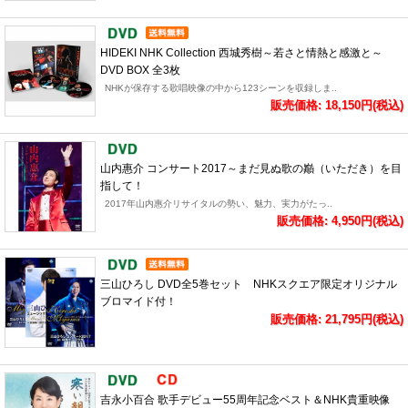
HIDEKI NHK Collection 西城秀樹～若さと情熱と感激と～
DVD BOX 全3枚
NHKが保存する歌唱映像の中から123シーンを収録しま..
販売価格: 18,150円(税込)
山内惠介 コンサート2017～まだ見ぬ歌の巓（いただき）を目
指して！
2017年山内惠介リサイタルの勢い、魅力、実力がたっ..
販売価格: 4,950円(税込)
三山ひろし DVD全5巻セット NHKスクエア限定オリジナル
ブロマイド付！
販売価格: 21,795円(税込)
吉永小百合 歌手デビュー55周年記念ベスト＆NHK貴重映像