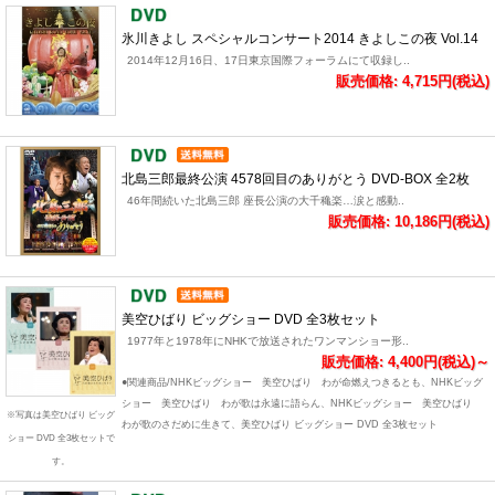
氷川きよし スペシャルコンサート2014 きよしこの夜 Vol.14
2014年12月16日、17日東京国際フォーラムにて収録し..
販売価格: 4,715円(税込)
北島三郎最終公演 4578回目のありがとう DVD-BOX 全2枚
46年間続いた北島三郎 座長公演の大千穐楽…涙と感動..
販売価格: 10,186円(税込)
美空ひばり ビッグショー DVD 全3枚セット
1977年と1978年にNHKで放送されたワンマンショー形..
販売価格: 4,400円(税込)～
●関連商品/NHKビッグショー 美空ひばり わが命燃えつきるとも、NHKビッグ
ショー 美空ひばり わが歌は永遠に語らん、NHKビッグショー 美空ひばり
※写真は美空ひばり ビッグ
わが歌のさだめに生きて、美空ひばり ビッグショー DVD 全3枚セット
ショー DVD 全3枚セットで
す。