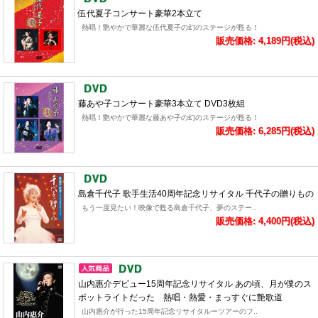
伍代夏子コンサート豪華2本立て
熱唱！艶やかで華麗な伍代夏子の幻のステージが甦る！
販売価格: 4,189円(税込)
藤あや子コンサート豪華3本立て DVD3枚組
熱唱！艶やかで華麗な藤あや子の幻のステージが甦る！
販売価格: 6,285円(税込)
島倉千代子 歌手生活40周年記念リサイタル 千代子の贈りもの
もう一度見たい！映像で甦る島倉千代子、夢のステー..
販売価格: 4,400円(税込)
山内惠介デビュー15周年記念リサイタル あの頃、月が僕のス
ポットライトだった 熱唱・熱愛・まっすぐに艶歌道
山内惠介が行った15周年記念リサイタルーツアーのフ..