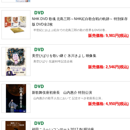
NHK DVD 歌魂 北島三郎～NHK紅白歌合戦の軌跡～ 特別保存
版 DVD全2枚
半世紀におよぶ紅白での北島三郎の歌の世界をDVD2巻..
販売価格: 9,981円(税込)
美空ひばりを歌い継ぐ 氷川きよし 映像集
美空ひばり 生誕80年記念企画
販売価格: 2,546円(税込)
新歌舞伎座初座長 山内惠介 特別公演
山内惠介の歌手人生において 記念すべき初座長公演..
販売価格: 4,950円(税込)
福田こうへいコンサート2017 IN 明治座