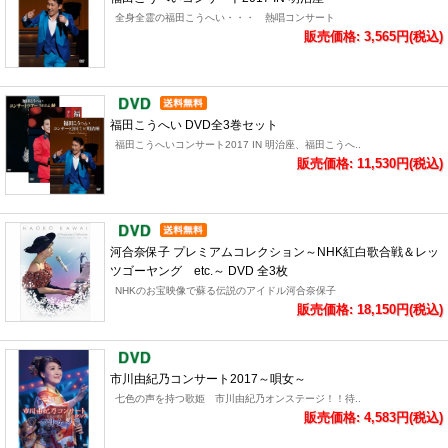
全身全霊の福田こうへい・・・ 熱唱コンサート
販売価格: 3,565円(税込)
福田こうへい DVD全3巻セット
福田こうへいコンサート2017 IN 明治座、福田こうへ..
販売価格: 11,530円(税込)
河合奈保子 プレミアムコレクション～NHK紅白歌合戦＆レッ
ツゴーヤング etc.～ DVD 全3枚
NHKのお宝映像で蘇る伝説のアイドル河合奈保子
販売価格: 18,150円(税込)
市川由紀乃コンサート2017～唄女～
七色の声を持つ歌姫 市川由紀乃オンステージ！！待..
販売価格: 4,583円(税込)