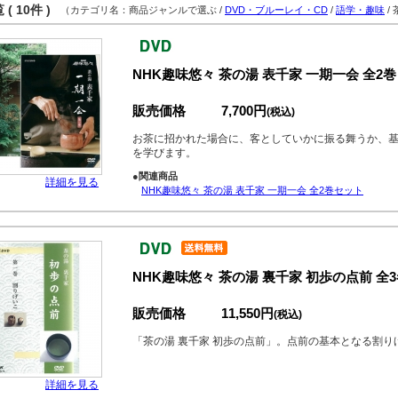
( 10件 )
（カテゴリ名：商品ジャンルで選ぶ /
DVD・ブルーレイ・CD
/
語学・趣味
/
NHK趣味悠々 茶の湯 表千家 一期一会 全2巻
販売価格
7,700円
(税込)
お茶に招かれた場合に、客としていかに振る舞うか、
を学びます。
●関連商品
詳細を見る
NHK趣味悠々 茶の湯 表千家 一期一会 全2巻セット
NHK趣味悠々 茶の湯 裏千家 初歩の点前 全
販売価格
11,550円
(税込)
「茶の湯 裏千家 初歩の点前」。点前の基本となる割
詳細を見る