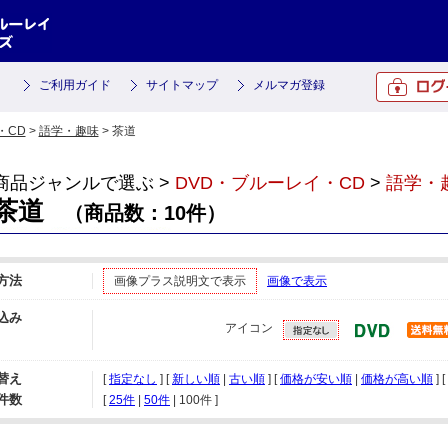
ご利用ガイド
サイトマップ
メルマガ登録
・CD
>
語学・趣味
> 茶道
商品ジャンルで選ぶ >
DVD・ブルーレイ・CD
>
語学・
茶道
（商品数：10件）
方法
画像プラス説明文で表示
画像で表示
込み
アイコン
替え
[
指定なし
] [
新しい順
|
古い順
] [
価格が安い順
|
価格が高い順
] 
件数
[ 
25件
 | 
50件
 | 
100件
 ]