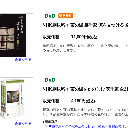
NHK趣味悠々 茶の湯 裏千家 涼を見つける 
販売価格
11,000円
(税込)
季節感をいかに表現するかに腐心してきた茶の湯。こ
つらえを紹介します。
詳細を見る
NHK趣味悠々 茶の湯をたのしむ 表千家 全2
販売価格
4,180円
(税込)～
茶室の歴史や茶の道具の成り立ち、茶のけいこに使わ
介。季節感を豊かにもたらす時候の花を活け、主客の
●関連商品
詳細を見る
NHK趣味悠々 茶の湯をたのしむ 表千家 第一巻 薄茶のけ