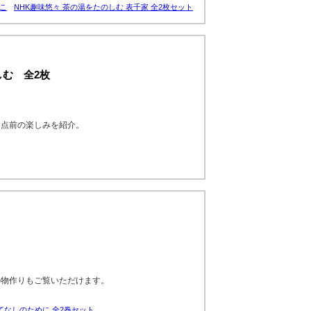
いこ
NHK趣味悠々 茶の湯をたのしむ 表千家 全2枚セット
しむ 全2枚
、点前の楽しみを紹介。
の物作りもご覧いただけます。
てなしのために 全2巻セット