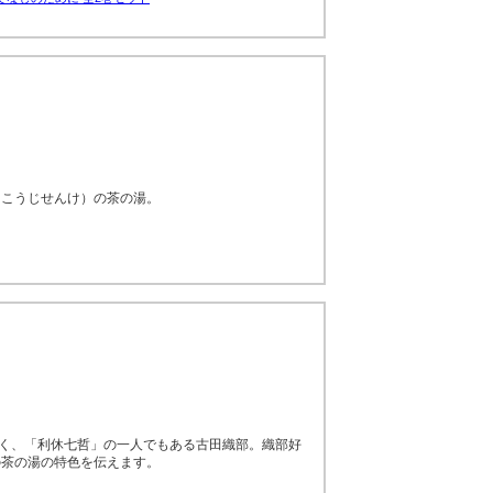
ゃこうじせんけ）の茶の湯。
深く、「利休七哲」の一人でもある古田織部。織部好
の茶の湯の特色を伝えます。