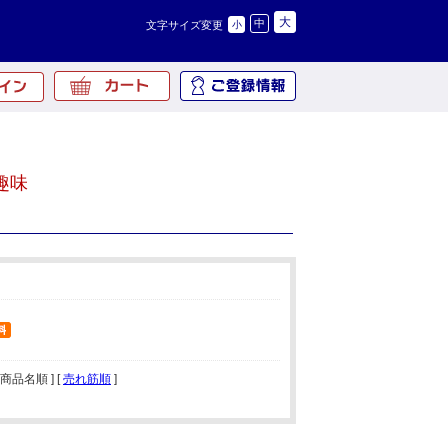
大
中
文字サイズ変更
小
趣味
[ 商品名順 ] [
売れ筋順
]