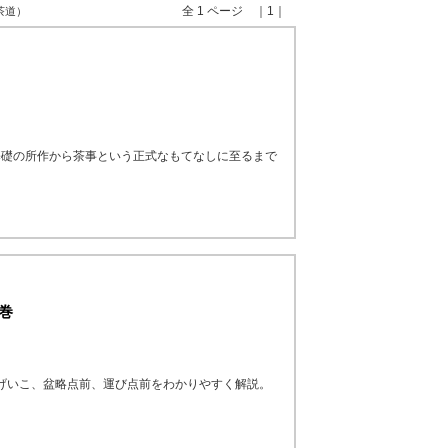
全 1 ページ ｜1｜
 茶道）
基礎の所作から茶事という正式なもてなしに至るまで
3巻
りげいこ、盆略点前、運び点前をわかりやすく解説。