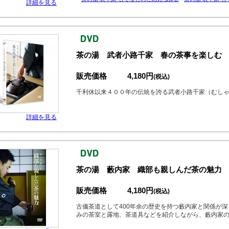
詳細を見る
茶の湯 武者小路千家 春の茶事を楽しむ
販売価格
4,180円
(税込)
千利休以来４００年の伝統を誇る武者小路千家（むし
詳細を見る
茶の湯 藪内家 織部も親しんだ茶の魅力
販売価格
4,180円
(税込)
古儀茶道として400年余の歴史を持つ藪内家と関係が
みの茶室と露地、茶道具などを紹介しながら、藪内家