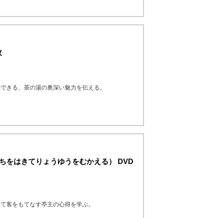
枚
のできる、茶の湯の奥深い魅力を伝える。
みちをはきてりょうゆうをむかえる） DVD
てて客をもてなす亭主の心得を学ぶ。