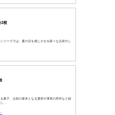
全2枚
のシリーズでは、夏の涼を感じさせる様々な点前やし
枚
れる菓子、点前の基本となる濃茶や薄茶の所作など紹
楽し…
いこ