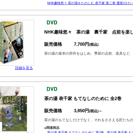
NHK趣味悠々 茶の湯をたのしむ 表千家 第二巻 濃茶のけ
NHK趣味悠々 茶の湯 裏千家 点前を楽
販売価格
7,700円
(税込)
茶の湯の基本の所作をはじめ、季節の点前、道具など
詳細を見る
茶の湯 表千家 もてなしのために 全2巻
販売価格
3,850円
(税込)～
茶の湯のもてなしだけでなく、それをささえる匠たち
●関連商品
茶の湯 表千家 もてなしのために 第2巻
茶の湯 表千家 も