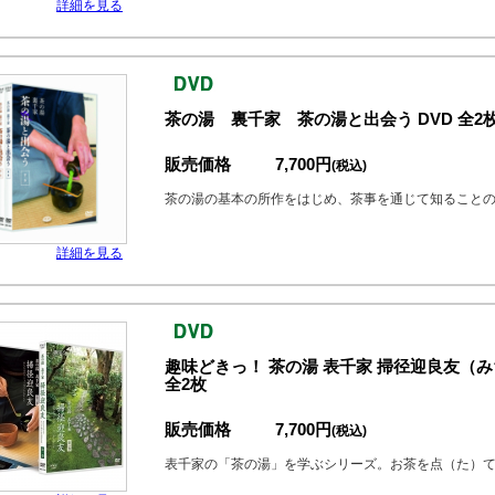
詳細を見る
茶の湯 裏千家 茶の湯と出会う DVD 全2
販売価格
7,700円
(税込)
茶の湯の基本の所作をはじめ、茶事を通じて知ること
詳細を見る
趣味どきっ！ 茶の湯 表千家 掃径迎良友（
全2枚
販売価格
7,700円
(税込)
表千家の「茶の湯」を学ぶシリーズ。お茶を点（た）