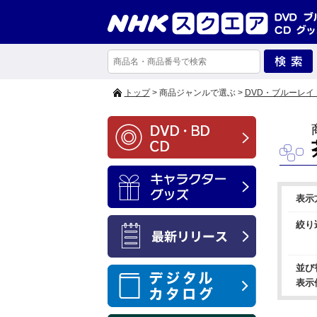
トップ
> 商品ジャンルで選ぶ >
DVD・ブルーレイ
表示
絞り
並び
表示