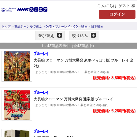
こんにちは ゲスト 様
トップ
> 商品ジャンルで選ぶ >
DVD・ブルーレイ・CD
>
映画
> 日本映画
並び替え
絞り込み
1
～
43
商品表示中（全
43
商品中）
大長編 タローマン 万博大爆発 豪華べらぼう版 ブルーレイ 全
2枚
ようこそ！昭和100年の世界へ！！ 夢と希望に満ち溢..
販売価格: 8,800円(税込)
大長編タローマン 万博大爆発 通常版 ブルーレイ
ようこそ！昭和100年の世界へ！夢と希望に満ち溢れ..
販売価格: 5,280円(税込)