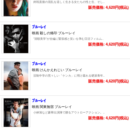
終戦直後の混乱を逞しく生きる女たちの性と生、そし..
販売価格: 4,620円(税込)
映画 殺しの烙印 ブルーレイ
”清順美学”が全編に緊張感と笑いを孕む日活フィルム..
販売価格: 4,620円(税込)
映画 けんかえれじい ブルーレイ
旧制中学の荒々しい「ケンカ」に明け暮れる硬派青年..
販売価格: 4,620円(税込)
映画 関東無宿 ブルーレイ
小林旭など豪華出演陣で贈るアウトローアクション。..
販売価格: 4,620円(税込)