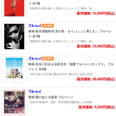
イ 全7枚
清順美学の礎を築いた至高のラインナップで贈る「鈴..
販売価格: 33,000円(税込)
映画 鈴木清順BOX 其の壱「セイジュンと男たち」 ブルーレ
イ 全7枚
清順美学の礎を築いた至高のラインナップで贈る「鈴..
販売価格: 33,000円(税込)
映画 吉永小百合＆浜田光夫『純愛ブルーレイボックス』 ブル
ーレイ 全6枚
40作を超える共演を重ね日本中に愛された吉永小百合..
販売価格: 28,600円(税込)
映画 陽のあたる坂道 ブルーレイ
石坂洋次郎原作、名匠・巨匠田坂具隆監督による映画..
販売価格: 4,620円(税込)