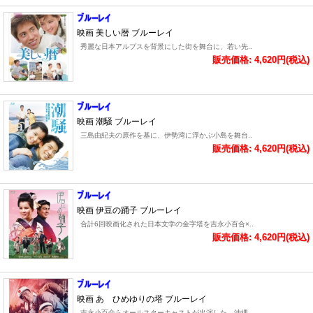
映画 美しい暦 ブルーレイ
秀麗な日本アルプスを背景にした街を舞台に、若い先..
販売価格: 4,620円(税込)
映画 潮騒 ブルーレイ
三島由紀夫の原作を基に、伊勢湾に浮かぶ小島を舞台..
販売価格: 4,620円(税込)
映画 伊豆の踊子 ブルーレイ
合計6回映画化された日本文学の金字塔を吉永小百合×..
販売価格: 4,620円(税込)
映画 あゝひめゆりの塔 ブルーレイ
吉永小百合らオールスターキャストが出演した、沖縄..