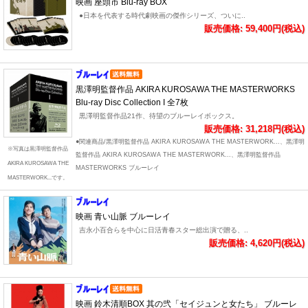
映画 座頭市 Blu-ray BOX
●日本を代表する時代劇映画の傑作シリーズ、ついに..
販売価格: 59,400円(税込)
黒澤明監督作品 AKIRA KUROSAWA THE MASTERWORKS
Blu-ray Disc Collection I 全7枚
黒澤明監督作品21作、待望のブルーレイボックス。
販売価格: 31,218円(税込)
●関連商品/黒澤明監督作品 AKIRA KUROSAWA THE MASTERWORK...、黒澤明
※写真は黒澤明監督作品
監督作品 AKIRA KUROSAWA THE MASTERWORK...、黒澤明監督作品
AKIRA KUROSAWA THE
MASTERWORKS ブルーレイ
MASTERWORK...です。
映画 青い山脈 ブルーレイ
吉永小百合らを中心に日活青春スター総出演で贈る、..
販売価格: 4,620円(税込)
映画 鈴木清順BOX 其の弐「セイジュンと女たち」 ブルーレ