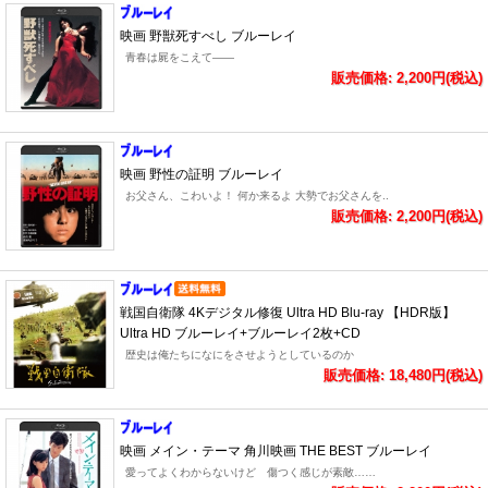
映画 野獣死すべし ブルーレイ
青春は屍をこえて――
販売価格: 2,200円(税込)
映画 野性の証明 ブルーレイ
お父さん、こわいよ！ 何か来るよ 大勢でお父さんを..
販売価格: 2,200円(税込)
戦国自衛隊 4Kデジタル修復 Ultra HD Blu-ray 【HDR版】
Ultra HD ブルーレイ+ブルーレイ2枚+CD
歴史は俺たちになにをさせようとしているのか
販売価格: 18,480円(税込)
映画 メイン・テーマ 角川映画 THE BEST ブルーレイ
愛ってよくわからないけど 傷つく感じが素敵……