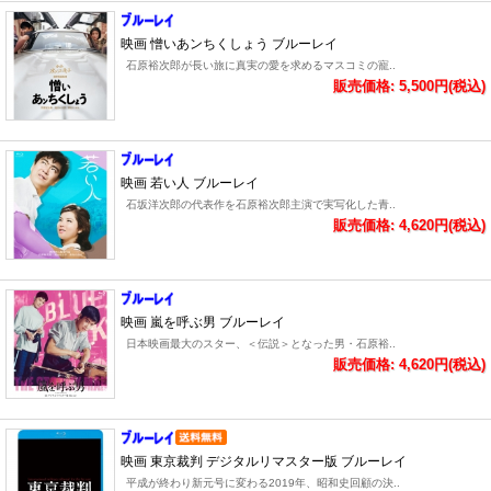
映画 憎いあンちくしょう ブルーレイ
石原裕次郎が長い旅に真実の愛を求めるマスコミの寵..
販売価格: 5,500円(税込)
映画 若い人 ブルーレイ
石坂洋次郎の代表作を石原裕次郎主演で実写化した青..
販売価格: 4,620円(税込)
映画 嵐を呼ぶ男 ブルーレイ
日本映画最大のスター、＜伝説＞となった男・石原裕..
販売価格: 4,620円(税込)
映画 東京裁判 デジタルリマスター版 ブルーレイ
平成が終わり新元号に変わる2019年、昭和史回顧の決..