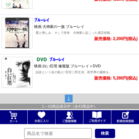
映画 犬神家の一族 ブルーレイ
愛と憎しみ、そして怪奇 犬神家に起こった遺言状殺..
販売価格: 2,200円(税込)
映画 白い巨塔 修復版 ブルーレイ＋DVD
誤診という名の殺人! 田宮二郎主演、医学界の腐敗を..
販売価格: 5,280円(税込)
1
1
～
43
商品表示中（全
43
商品中）