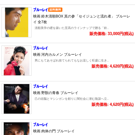
映画 鈴木清順BOX 其の参「セイジュンと流れ者」 ブルーレ
イ 全7枚
清順美学の礎を築いた至高のラインナップで贈る「鈴..
販売価格: 33,000円(税込)
映画 河内カルメン ブルーレイ
男にもてあそばれ捨てられてもなお逞しく旺盛に生き..
販売価格: 4,620円(税込)
映画 野獣の青春 ブルーレイ
己の頭脳とマシンガンを頼りに闇社会に潜む陰謀へ立..
販売価格: 4,620円(税込)
映画 肉体の門 ブルーレイ