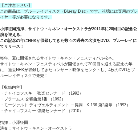
【ご注意下さい】
この商品は、ブルーレイディスク（Blu-ray Disc）です。視聴には専用のプレ
イヤー等が必要になります。
小澤征爾指揮、サイトウ・キネン・オーケストラが2011年に20回目の記念公
演を迎える。
この記念の年にNHKが収録してきた数々の過去の名演をDVD、ブルーレイに
てリリース！
毎年、夏に開催されるサイトウ・キネン・フェスティバル松本。
サイトウ・キネン・フェスティバルが開催されて20回目を迎える記念の年
に、過去NHKが収録してきたコンサート映像をセレクトし、4枚のDVDとブ
ルーレイディスクで発売！
【収録内容】
・チャイコフスキー 弦楽セレナード （1992）
・ブラームス 交響曲第1番 （1992）
・モーツァルト ディヴェルティメント ニ長調 K.136 第2楽章 （1993）
・チャイコフスキー 弦楽セレナード （2010）
指揮：小澤征爾
演奏：サイトウ・キネン・オーケストラ