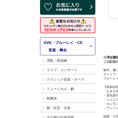
DVD・ブルーレイ・CD
>
音楽・舞台
小澤征爾
演歌・歌謡曲
この記念
ライブ、コンサート
毎年、夏
サイトウ
ブルーレ
クラシック音楽・オペラ
【収録内
ミュージカル・劇
・なき王女
・道化師の
歌舞伎
・シェエラ
・セレモニ
能・狂言・文楽
・ヴィジョ
指揮：小
その他の伝統芸能