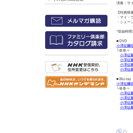
演奏：サ
【特典映
・マイ・ウ
・シェーン
*収録時間
■ DVD
小澤征爾指揮
└単巻⇒
小澤征爾
小澤征
小澤征
小澤征爾
■ Blu-ray
小澤征爾指
└単巻⇒
小澤征爾
小澤征
小澤征
小澤征爾