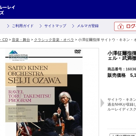
ご利用ガイド
サイトマップ
メルマガ登録
・CD
>
音楽・舞台
>
クラシック音楽・オペラ
> 小澤征爾指揮 サイトウ・キネン・
小澤征爾指揮
ェル・武満
商品番号：1603
販売価格
5,
サイトウ・キネン
過去NHKが収録
ルーレイディス