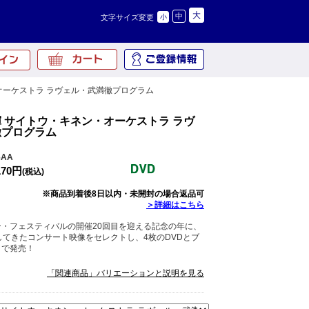
大
中
文字サイズ変更
小
オーケストラ ラヴェル・武満徹プログラム
 サイトウ・キネン・オーケストラ ラヴ
徹プログラム
6AA
170円
(税込)
※商品到着後8日以内・未開封の場合返品可
＞詳細はこちら
・フェスティバルの開催20回目を迎える記念の年に、
してきたコンサート映像をセレクトし、4枚のDVDとブ
クで発売！
「関連商品」バリエーションと説明を見る