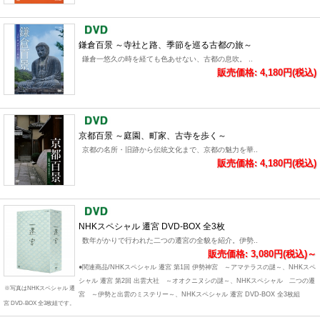
鎌倉百景 ～寺社と路、季節を巡る古都の旅～
鎌倉一悠久の時を経ても色あせない、古都の息吹。 ..
販売価格: 4,180円(税込)
京都百景 ～庭園、町家、古寺を歩く～
京都の名所・旧跡から伝統文化まで、京都の魅力を華..
販売価格: 4,180円(税込)
NHKスペシャル 遷宮 DVD-BOX 全3枚
数年がかりで行われた二つの遷宮の全貌を紹介。伊勢..
販売価格: 3,080円(税込)～
●関連商品/NHKスペシャル 遷宮 第1回 伊勢神宮 ～アマテラスの謎～、NHKスペ
シャル 遷宮 第2回 出雲大社 ～オオクニヌシの謎～、NHKスペシャル 二つの遷
※写真はNHKスペシャル 遷
宮 ～伊勢と出雲のミステリー～、NHKスペシャル 遷宮 DVD-BOX 全3枚組
宮 DVD-BOX 全3枚組です。