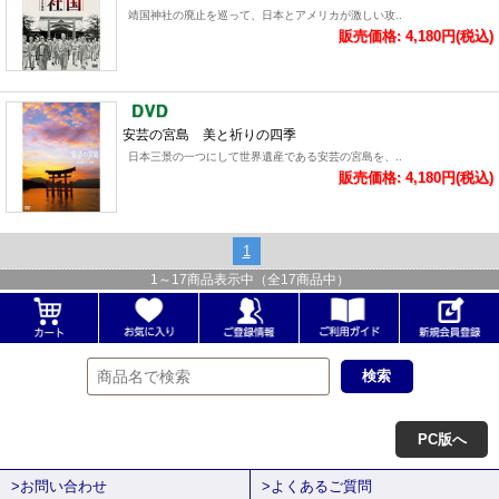
靖国神社の廃止を巡って、日本とアメリカが激しい攻..
販売価格: 4,180円(税込)
安芸の宮島 美と祈りの四季
日本三景の一つにして世界遺産である安芸の宮島を、..
販売価格: 4,180円(税込)
1
1
～
17
商品表示中（全
17
商品中）
PC版へ
>お問い合わせ
>よくあるご質問