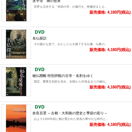
永平寺 禅の世界
世界も注目する「奇跡の寺」の修行を、映像詩まじえ..
販売価格: 4,180円(税込)
名仏探訪
その厳かな姿で、わたしたちを魅了する仏像。仏教の..
販売価格: 4,180円(税込)
秘仏開帳 特別拝観の古寺・名刹をゆく
国宝、重要文化財を含め、全国から30体あまりの秘仏..
販売価格: 4,180円(税込)
奈良百景 ～古都・大和路の歴史と季節の彩り～
およそ1300年前に都が置かれた奈良の華やかな時代と..
販売価格: 4,180円(税込)