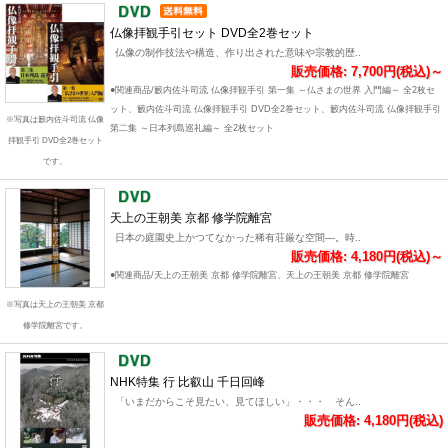
仏像拝観手引セット DVD全2巻セット
仏像の制作技法や構造、作り出された意味や宗教的歴..
販売価格: 7,700円(税込)～
●関連商品/籔内佐斗司流 仏像拝観手引 第一集 ～仏さまの世界 入門編～ 全2枚セ
ット、籔内佐斗司流 仏像拝観手引 DVD全2巻セット、籔内佐斗司流 仏像拝観手引
※写真は籔内佐斗司流 仏像
第二集 ～日本列島巡礼編～ 全2枚セット
拝観手引 DVD全2巻セット
です。
天上の王朝美 京都 修学院離宮
日本の庭園史上かつてなかった稀有荘厳な空間―。時..
販売価格: 4,180円(税込)～
●関連商品/天上の王朝美 京都 修学院離宮、天上の王朝美 京都 修学院離宮
※写真は天上の王朝美 京都
修学院離宮です。
NHK特集 行 比叡山 千日回峰
「いまだからこそ見たい、見てほしい」・・・ そん..
販売価格: 4,180円(税込)