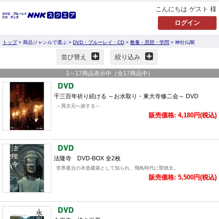
こんにちは ゲスト 様
トップ
> 商品ジャンルで選ぶ >
DVD・ブルーレイ・CD
>
教養・思想・学問
> 神社仏閣
並び替え
絞り込み
1
～
17
商品表示中（全
17
商品中）
千三百年祈り続ける ～お水取り・東大寺修二会～ DVD
～異次元へ旅する～
販売価格: 4,180円(税込)
法隆寺 DVD-BOX 全2枚
世界最古の木造建築として知られ、飛鳥時代に聖徳太..
販売価格: 5,500円(税込)