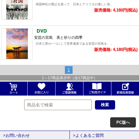
靖国神社の廃止を巡って、日本とアメリカが激しい攻..
販売価格: 4,180円(税込)
安芸の宮島 美と祈りの四季
日本三景の一つにして世界遺産である安芸の宮島を、..
販売価格: 4,180円(税込)
1
1
～
17
商品表示中（全
17
商品中）
PC版へ
>お問い合わせ
>よくあるご質問