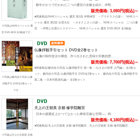
数年がかりで行われた二つの遷宮の全貌を紹介。伊勢..
販売価格: 3,080円(税込)～
●関連商品/NHKスペシャル 遷宮 第1回 伊勢神宮 ～アマテラスの謎～、NHKスペ
シャル 遷宮 第2回 出雲大社 ～オオクニヌシの謎～、NHKスペシャル 二つの遷
※写真はNHKスペシャル 遷
宮 ～伊勢と出雲のミステリー～、NHKスペシャル 遷宮 DVD-BOX 全3枚組
宮 DVD-BOX 全3枚組です。
仏像拝観手引セット DVD全2巻セット
仏像の制作技法や構造、作り出された意味や宗教的歴..
販売価格: 7,700円(税込)～
●関連商品/籔内佐斗司流 仏像拝観手引 第一集 ～仏さまの世界 入門編～ 全2枚セ
ット、籔内佐斗司流 仏像拝観手引 DVD全2巻セット、籔内佐斗司流 仏像拝観手引
※写真は籔内佐斗司流 仏像
第二集 ～日本列島巡礼編～ 全2枚セット
拝観手引 DVD全2巻セット
です。
天上の王朝美 京都 修学院離宮
日本の庭園史上かつてなかった稀有荘厳な空間―。時..
販売価格: 4,180円(税込)～
●関連商品/天上の王朝美 京都 修学院離宮、天上の王朝美 京都 修学院離宮
※写真は天上の王朝美 京都