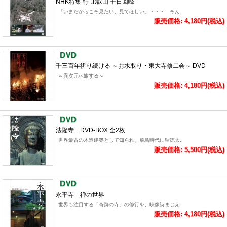
NHK特集 行 比叡山 千日回峰
「いまだからこそ見たい、見てほしい」・・・ そん..
販売価格: 4,180円(税込)
千三百年祈り続ける ～お水取り・東大寺修二会～ DVD
～異次元へ旅する～
販売価格: 4,180円(税込)
法隆寺 DVD-BOX 全2枚
世界最古の木造建築として知られ、飛鳥時代に聖徳太..
販売価格: 5,500円(税込)
永平寺 禅の世界
世界も注目する「奇跡の寺」の修行を、映像詩まじえ..
販売価格: 4,180円(税込)