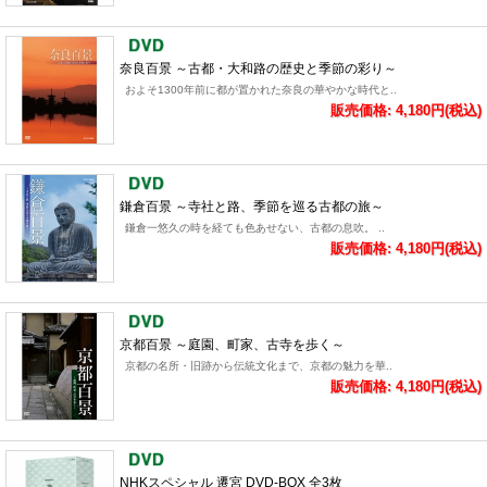
奈良百景 ～古都・大和路の歴史と季節の彩り～
およそ1300年前に都が置かれた奈良の華やかな時代と..
販売価格: 4,180円(税込)
鎌倉百景 ～寺社と路、季節を巡る古都の旅～
鎌倉一悠久の時を経ても色あせない、古都の息吹。 ..
販売価格: 4,180円(税込)
京都百景 ～庭園、町家、古寺を歩く～
京都の名所・旧跡から伝統文化まで、京都の魅力を華..
販売価格: 4,180円(税込)
NHKスペシャル 遷宮 DVD-BOX 全3枚