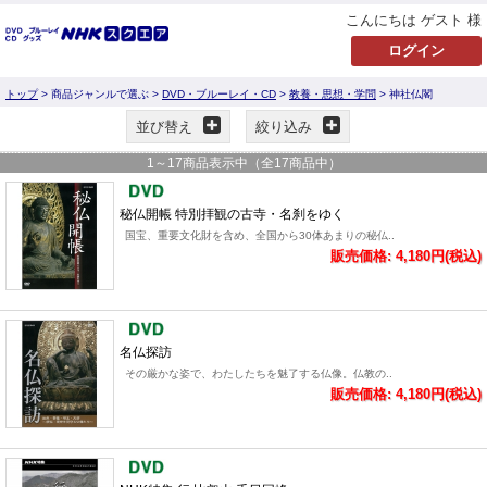
こんにちは ゲスト 様
トップ
> 商品ジャンルで選ぶ >
DVD・ブルーレイ・CD
>
教養・思想・学問
> 神社仏閣
並び替え
絞り込み
1
～
17
商品表示中（全
17
商品中）
秘仏開帳 特別拝観の古寺・名刹をゆく
国宝、重要文化財を含め、全国から30体あまりの秘仏..
販売価格: 4,180円(税込)
名仏探訪
その厳かな姿で、わたしたちを魅了する仏像。仏教の..
販売価格: 4,180円(税込)