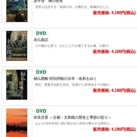
永平寺 禅の世界
世界も注目する「奇跡の寺」の修行を、映像詩まじえ..
販売価格: 4,180円(税込)
名仏探訪
その厳かな姿で、わたしたちを魅了する仏像。仏教の..
販売価格: 4,180円(税込)
秘仏開帳 特別拝観の古寺・名刹をゆく
国宝、重要文化財を含め、全国から30体あまりの秘仏..
販売価格: 4,180円(税込)
奈良百景 ～古都・大和路の歴史と季節の彩り～
およそ1300年前に都が置かれた奈良の華やかな時代と..
販売価格: 4,180円(税込)