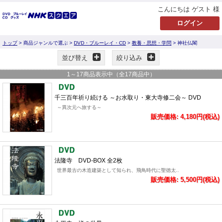
こんにちは ゲスト 様
トップ
> 商品ジャンルで選ぶ >
DVD・ブルーレイ・CD
>
教養・思想・学問
> 神社仏閣
並び替え
絞り込み
1
～
17
商品表示中（全
17
商品中）
千三百年祈り続ける ～お水取り・東大寺修二会～ DVD
～異次元へ旅する～
販売価格: 4,180円(税込)
法隆寺 DVD-BOX 全2枚
世界最古の木造建築として知られ、飛鳥時代に聖徳太..
販売価格: 5,500円(税込)