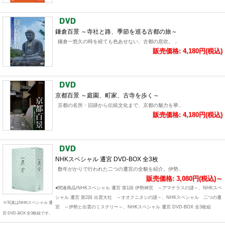
鎌倉百景 ～寺社と路、季節を巡る古都の旅～
鎌倉一悠久の時を経ても色あせない、古都の息吹。 ..
販売価格: 4,180円(税込)
京都百景 ～庭園、町家、古寺を歩く～
京都の名所・旧跡から伝統文化まで、京都の魅力を華..
販売価格: 4,180円(税込)
NHKスペシャル 遷宮 DVD-BOX 全3枚
数年がかりで行われた二つの遷宮の全貌を紹介。伊勢..
販売価格: 3,080円(税込)～
●関連商品/NHKスペシャル 遷宮 第1回 伊勢神宮 ～アマテラスの謎～、NHKスペ
シャル 遷宮 第2回 出雲大社 ～オオクニヌシの謎～、NHKスペシャル 二つの遷
※写真はNHKスペシャル 遷
宮 ～伊勢と出雲のミステリー～、NHKスペシャル 遷宮 DVD-BOX 全3枚組
宮 DVD-BOX 全3枚組です。