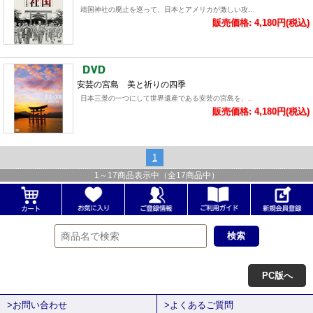
靖国神社の廃止を巡って、日本とアメリカが激しい攻..
販売価格: 4,180円(税込)
安芸の宮島 美と祈りの四季
日本三景の一つにして世界遺産である安芸の宮島を、..
販売価格: 4,180円(税込)
1
1
～
17
商品表示中（全
17
商品中）
PC版へ
>お問い合わせ
>よくあるご質問