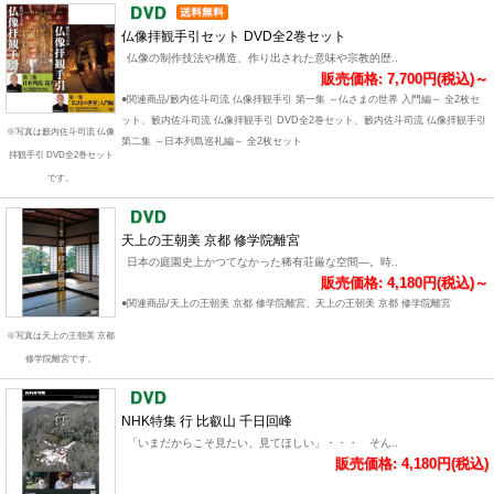
仏像拝観手引セット DVD全2巻セット
仏像の制作技法や構造、作り出された意味や宗教的歴..
販売価格: 7,700円(税込)～
●関連商品/籔内佐斗司流 仏像拝観手引 第一集 ～仏さまの世界 入門編～ 全2枚セ
ット、籔内佐斗司流 仏像拝観手引 DVD全2巻セット、籔内佐斗司流 仏像拝観手引
※写真は籔内佐斗司流 仏像
第二集 ～日本列島巡礼編～ 全2枚セット
拝観手引 DVD全2巻セット
です。
天上の王朝美 京都 修学院離宮
日本の庭園史上かつてなかった稀有荘厳な空間―。時..
販売価格: 4,180円(税込)～
●関連商品/天上の王朝美 京都 修学院離宮、天上の王朝美 京都 修学院離宮
※写真は天上の王朝美 京都
修学院離宮です。
NHK特集 行 比叡山 千日回峰
「いまだからこそ見たい、見てほしい」・・・ そん..
販売価格: 4,180円(税込)