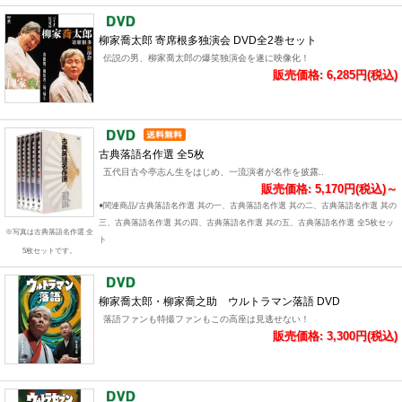
柳家喬太郎 寄席根多独演会 DVD全2巻セット
伝説の男、柳家喬太郎の爆笑独演会を遂に映像化！
販売価格: 6,285円(税込)
古典落語名作選 全5枚
五代目古今亭志ん生をはじめ、一流演者が名作を披露..
販売価格: 5,170円(税込)～
●関連商品/古典落語名作選 其の一、古典落語名作選 其の二、古典落語名作選 其の
三、古典落語名作選 其の四、古典落語名作選 其の五、古典落語名作選 全5枚セッ
※写真は古典落語名作選 全
ト
5枚セットです。
柳家喬太郎・柳家喬之助 ウルトラマン落語 DVD
落語ファンも特撮ファンもこの高座は見逃せない！
販売価格: 3,300円(税込)