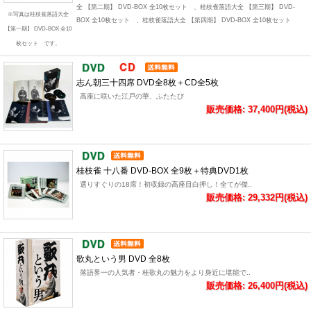
全 【第二期】 DVD-BOX 全10枚セット 、桂枝雀落語大全 【第三期】 DVD-
※写真は桂枝雀落語大全
BOX 全10枚セット 、桂枝雀落語大全 【第四期】 DVD-BOX 全10枚セット
【第一期】 DVD-BOX 全10
枚セット です。
志ん朝三十四席 DVD全8枚＋CD全5枚
高座に咲いた江戸の華、ふたたび
販売価格: 37,400円(税込)
桂枝雀 十八番 DVD-BOX 全9枚＋特典DVD1枚
選りすぐりの18席！初収録の高座目白押し！全てが傑..
販売価格: 29,332円(税込)
歌丸という男 DVD 全8枚
落語界一の人気者・桂歌丸の魅力をより身近に堪能で..
販売価格: 26,400円(税込)