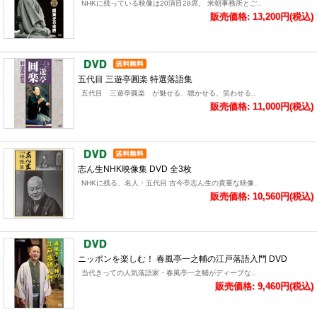
NHKに残っている映像は20演目28席。 米朝事務所とご..
販売価格: 13,200円(税込)
五代目 三遊亭圓楽 特選落語集
五代目 三遊亭圓楽 が魅せる、聴かせる、笑わせる..
販売価格: 11,000円(税込)
志ん生NHK映像集 DVD 全3枚
NHKに残る、名人・五代目 古今亭志ん生の貴重な映像..
販売価格: 10,560円(税込)
ニッポンを楽しむ！ 春風亭一之輔の江戸落語入門 DVD
当代きっての人気落語家・春風亭一之輔がディープな..
販売価格: 9,460円(税込)