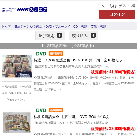
こんにちは ゲスト 様
トップ
> 商品ジャンルで選ぶ >
DVD・ブルーレイ・CD
>
落語・芸能
> 落語
並び替え
絞り込み
1
～
25
商品表示中（全
25
商品中）
特選！！米朝落語全集 DVD-BOX 第一期 全10枚セット
落語家として初の文化勲章を受賞！上方落語の第一人..
販売価格: 41,800円(税込)
●関連商品/特選！！米朝落語全集 DVD-BOX 第一期 全10枚セット、特選！！米
朝落語全集 DVD-BOX 第二期 全10枚セット、特選！！米朝落語全集 DVD-BOX
※写真は特選！！米朝落語
第三期 全10枚セット
全集 DVD-BOX 第一期 全
10枚セットです。
桂枝雀落語大全 【第一期】 DVD-BOX 全10枚
抱腹絶倒は間違いなし！上方落語を代表する噺家の名..
販売価格: 39,809円(税込)
●関連商品/桂枝雀落語大全 【第一期】 DVD-BOX 全10枚セット 、桂枝雀落語大