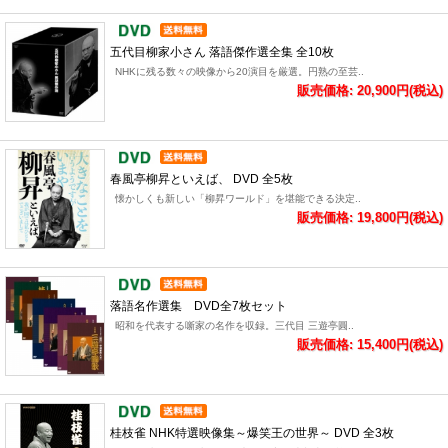
五代目柳家小さん 落語傑作選全集 全10枚
NHKに残る数々の映像から20演目を厳選。円熟の至芸..
販売価格: 20,900円(税込)
春風亭柳昇といえば、 DVD 全5枚
懐かしくも新しい「柳昇ワールド」を堪能できる決定..
販売価格: 19,800円(税込)
落語名作選集 DVD全7枚セット
昭和を代表する噺家の名作を収録。三代目 三遊亭圓..
販売価格: 15,400円(税込)
桂枝雀 NHK特選映像集～爆笑王の世界～ DVD 全3枚