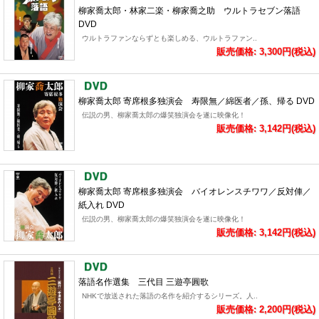
柳家喬太郎・林家二楽・柳家喬之助 ウルトラセブン落語
DVD
ウルトラファンならずとも楽しめる、ウルトラファン..
販売価格: 3,300円(税込)
柳家喬太郎 寄席根多独演会 寿限無／綿医者／孫、帰る DVD
伝説の男、柳家喬太郎の爆笑独演会を遂に映像化！
販売価格: 3,142円(税込)
柳家喬太郎 寄席根多独演会 バイオレンスチワワ／反対俥／
紙入れ DVD
伝説の男、柳家喬太郎の爆笑独演会を遂に映像化！
販売価格: 3,142円(税込)
落語名作選集 三代目 三遊亭圓歌
NHKで放送された落語の名作を紹介するシリーズ。人..
販売価格: 2,200円(税込)