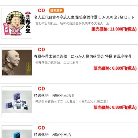
名人五代目古今亭志ん生 艶笑噺傑作選 CD-BOX 全7枚セット
言わずと知れた、昭和の落語会を代表する大名人「五..
販売価格: 11,000円(税込)
春風亭昇太完全監修 にっかん飛切落語会 特撰 春風亭柳昇
柳昇落語の真骨頂、ここにあり！
販売価格: 6,809円(税込)
精選落語 柳家小三治 II
落語界を背負って立つ大看板！小三治ばなし第二集！
販売価格: 8,800円(税込)
精選落語 柳家小三治