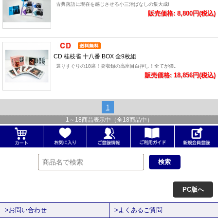
古典落語に現在を感じさせる小三治ばなしの集大成!
販売価格: 8,800円(税込)
CD 桂枝雀 十八番 BOX 全9枚組
選りすぐりの18席！発収録の高座目白押し！全てが傑..
販売価格: 18,856円(税込)
1
1
～
18
商品表示中（全
18
商品中）
PC版へ
>お問い合わせ
>よくあるご質問