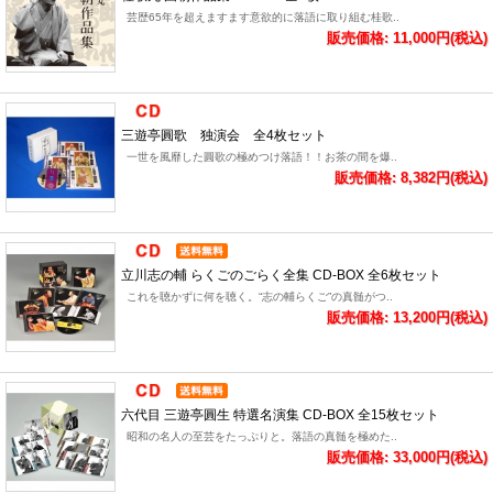
芸歴65年を超えますます意欲的に落語に取り組む桂歌..
販売価格: 11,000円(税込)
三遊亭圓歌 独演会 全4枚セット
一世を風靡した圓歌の極めつけ落語！！お茶の間を爆..
販売価格: 8,382円(税込)
立川志の輔 らくごのごらく全集 CD-BOX 全6枚セット
これを聴かずに何を聴く。“志の輔らくご”の真髄がつ..
販売価格: 13,200円(税込)
六代目 三遊亭圓生 特選名演集 CD-BOX 全15枚セット
昭和の名人の至芸をたっぷりと。落語の真髄を極めた..
販売価格: 33,000円(税込)