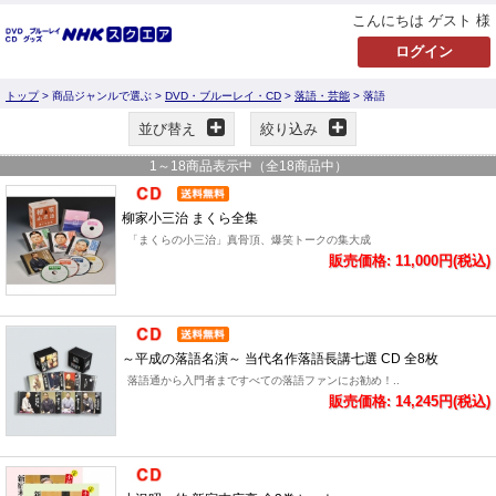
こんにちは ゲスト 様
トップ
> 商品ジャンルで選ぶ >
DVD・ブルーレイ・CD
>
落語・芸能
> 落語
並び替え
絞り込み
1
～
18
商品表示中（全
18
商品中）
柳家小三治 まくら全集
「まくらの小三治」真骨頂、爆笑トークの集大成
販売価格: 11,000円(税込)
～平成の落語名演～ 当代名作落語長講七選 CD 全8枚
落語通から入門者まですべての落語ファンにお勧め！..
販売価格: 14,245円(税込)