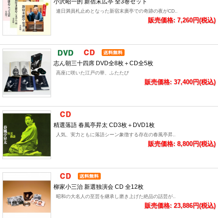
小沢昭一的 新宿末広亭 全3巻セット
連日満員札止めとなった新宿末廣亭での奇跡の夜がCD..
販売価格: 7,260円(税込)
志ん朝三十四席 DVD全8枚＋CD全5枚
高座に咲いた江戸の華、ふたたび
販売価格: 37,400円(税込)
精選落語 春風亭昇太 CD3枚＋DVD1枚
人気、実力ともに落語シーン象徴する存在の春風亭昇..
販売価格: 8,800円(税込)
柳家小三治 新選独演会 CD 全12枚
昭和の大名人の至芸を継承し磨き上げた絶品の話芸が..
販売価格: 23,886円(税込)