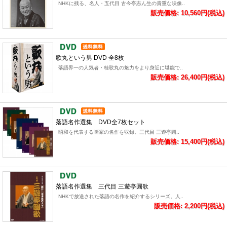
NHKに残る、名人・五代目 古今亭志ん生の貴重な映像..
販売価格: 10,560円(税込)
歌丸という男 DVD 全8枚
落語界一の人気者・桂歌丸の魅力をより身近に堪能で..
販売価格: 26,400円(税込)
落語名作選集 DVD全7枚セット
昭和を代表する噺家の名作を収録。三代目 三遊亭圓..
販売価格: 15,400円(税込)
落語名作選集 三代目 三遊亭圓歌
NHKで放送された落語の名作を紹介するシリーズ。人..
販売価格: 2,200円(税込)