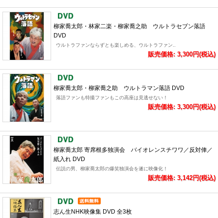
柳家喬太郎・林家二楽・柳家喬之助 ウルトラセブン落語
DVD
ウルトラファンならずとも楽しめる、ウルトラファン..
販売価格: 3,300円(税込)
柳家喬太郎・柳家喬之助 ウルトラマン落語 DVD
落語ファンも特撮ファンもこの高座は見逃せない！
販売価格: 3,300円(税込)
柳家喬太郎 寄席根多独演会 バイオレンスチワワ／反対俥／
紙入れ DVD
伝説の男、柳家喬太郎の爆笑独演会を遂に映像化！
販売価格: 3,142円(税込)
志ん生NHK映像集 DVD 全3枚