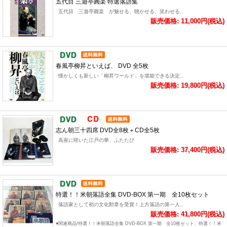
五代目 三遊亭圓楽 特選落語集
五代目 三遊亭圓楽 が魅せる、聴かせる、笑わせる..
販売価格: 11,000円(税込)
春風亭柳昇といえば、 DVD 全5枚
懐かしくも新しい「柳昇ワールド」を堪能できる決定..
販売価格: 19,800円(税込)
志ん朝三十四席 DVD全8枚＋CD全5枚
高座に咲いた江戸の華、ふたたび
販売価格: 37,400円(税込)
特選！！米朝落語全集 DVD-BOX 第一期 全10枚セット
落語家として初の文化勲章を受賞！上方落語の第一人..
販売価格: 41,800円(税込)
●関連商品/特選！！米朝落語全集 DVD-BOX 第一期 全10枚セット、特選！！米