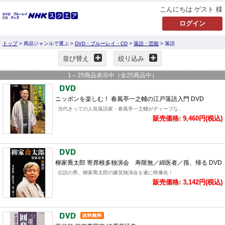
こんにちは ゲスト 様
トップ
> 商品ジャンルで選ぶ >
DVD・ブルーレイ・CD
>
落語・芸能
> 落語
並び替え
絞り込み
1
～
25
商品表示中（全
25
商品中）
ニッポンを楽しむ！ 春風亭一之輔の江戸落語入門 DVD
当代きっての人気落語家・春風亭一之輔がディープな..
販売価格: 9,460円(税込)
柳家喬太郎 寄席根多独演会 寿限無／綿医者／孫、帰る DVD
伝説の男、柳家喬太郎の爆笑独演会を遂に映像化！
販売価格: 3,142円(税込)