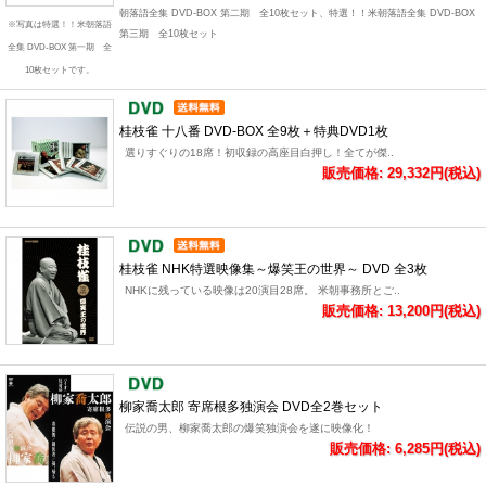
朝落語全集 DVD-BOX 第二期 全10枚セット、特選！！米朝落語全集 DVD-BOX
※写真は特選！！米朝落語
第三期 全10枚セット
全集 DVD-BOX 第一期 全
10枚セットです。
桂枝雀 十八番 DVD-BOX 全9枚＋特典DVD1枚
選りすぐりの18席！初収録の高座目白押し！全てが傑..
販売価格: 29,332円(税込)
桂枝雀 NHK特選映像集～爆笑王の世界～ DVD 全3枚
NHKに残っている映像は20演目28席。 米朝事務所とご..
販売価格: 13,200円(税込)
柳家喬太郎 寄席根多独演会 DVD全2巻セット
伝説の男、柳家喬太郎の爆笑独演会を遂に映像化！
販売価格: 6,285円(税込)