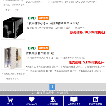
BOX 全10枚セット 、桂枝雀落語大全 【第四期】 DVD-BOX 全10枚セット
【第一期】 DVD-BOX 全10
枚セット です。
五代目柳家小さん 落語傑作選全集 全10枚
NHKに残る数々の映像から20演目を厳選。円熟の至芸..
販売価格: 20,900円(税込)
古典落語名作選 全5枚
五代目古今亭志ん生をはじめ、一流演者が名作を披露..
販売価格: 5,170円(税込)～
●関連商品/古典落語名作選 其の一、古典落語名作選 其の二、古典落語名作選 其の
三、古典落語名作選 其の四、古典落語名作選 其の五、古典落語名作選 全5枚セッ
※写真は古典落語名作選 全
ト
5枚セットです。
1
1
～
25
商品表示中（全
25
商品中）