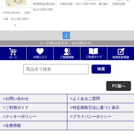
●関連商品/溝口健二 大映作品集 Vol.1 1951-1954、溝口健二 大映作品集
Vol.2 1954-1956
※写真は溝口健二 大映作
品集 Vol.1 1951-1954で
す。
1
1
～
24
商品表示中（全
24
商品中）
PC版へ
>お問い合わせ
>よくあるご質問
>ご利用ガイド
>特定商取引法に基づく表示
>クッキーポリシー
>プライバシーポリシー
>企業情報