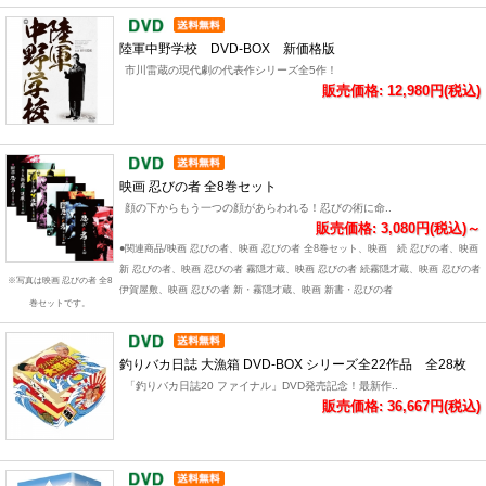
陸軍中野学校 DVD-BOX 新価格版
市川雷蔵の現代劇の代表作シリーズ全5作！
販売価格: 12,980円(税込)
映画 忍びの者 全8巻セット
顔の下からもう一つの顔があらわれる！忍びの術に命..
販売価格: 3,080円(税込)～
●関連商品/映画 忍びの者、映画 忍びの者 全8巻セット、映画 続 忍びの者、映画
新 忍びの者、映画 忍びの者 霧隠才蔵、映画 忍びの者 続霧隠才蔵、映画 忍びの者
※写真は映画 忍びの者 全8
伊賀屋敷、映画 忍びの者 新・霧隠才蔵、映画 新書・忍びの者
巻セットです。
釣りバカ日誌 大漁箱 DVD-BOX シリーズ全22作品 全28枚
「釣りバカ日誌20 ファイナル」DVD発売記念！最新作..
販売価格: 36,667円(税込)