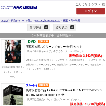
こんにちは ゲスト 様
トップ
> 商品ジャンルで選ぶ >
DVD・ブルーレイ・CD
>
映画
> 日本映画
並び替え
絞り込み
1
～
24
商品表示中（全
24
商品中）
石原裕次郎スクリーンメモリー 全4巻セット
映画の中の裕ちゃんがよみがえる！大ヒット映画と大..
販売価格: 3,142円(税込)～
●関連商品/石原裕次郎スクリーンメモリー1、石原裕次郎スクリーンメモリー2、石
原裕次郎スクリーンメモリー3、石原裕次郎スクリーンメモリー4、石原裕次郎ス
※写真は石原裕次郎スクリ
クリーンメモリー 全4巻セット
ーンメモリー 全4巻セット
です。
黒澤明監督作品 AKIRA KUROSAWA THE MASTERWORKS
Blu-ray Disc Collection I 全7枚
黒澤明監督作品21作、待望のブルーレイボックス。
販売価格: 31,218円(税込)