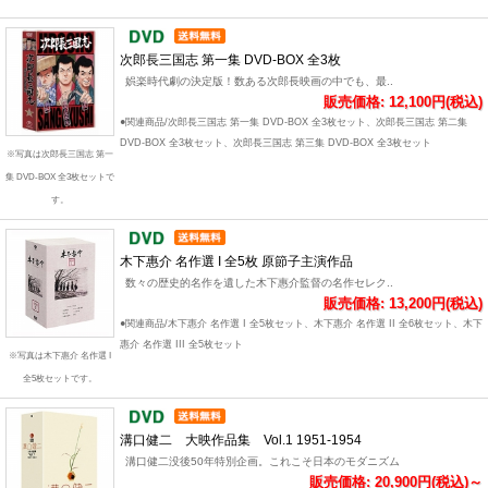
次郎長三国志 第一集 DVD-BOX 全3枚
娯楽時代劇の決定版！数ある次郎長映画の中でも、最..
販売価格: 12,100円(税込)
●関連商品/次郎長三国志 第一集 DVD-BOX 全3枚セット、次郎長三国志 第二集
DVD-BOX 全3枚セット、次郎長三国志 第三集 DVD-BOX 全3枚セット
※写真は次郎長三国志 第一
集 DVD-BOX 全3枚セットで
す。
木下惠介 名作選 I 全5枚 原節子主演作品
数々の歴史的名作を遺した木下惠介監督の名作セレク..
販売価格: 13,200円(税込)
●関連商品/木下惠介 名作選 I 全5枚セット、木下惠介 名作選 II 全6枚セット、木下
惠介 名作選 III 全5枚セット
※写真は木下惠介 名作選 I
全5枚セットです。
溝口健二 大映作品集 Vol.1 1951-1954
溝口健二没後50年特別企画。これこそ日本のモダニズム
販売価格: 20,900円(税込)～