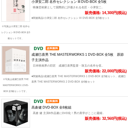
小津安二郎 名作セレクション III DVD-BOX 全5枚
映像芸術家として国際的に評価される名匠・小津安二..
販売価格: 14,300円(税込)
●関連商品/小津安二郎 名作セレクション III DVD-BOX 全5枚セット
※写真は小津安二郎 名作セ
レクション III DVD-BOX 全5
枚セットです。
成瀬巳喜男 THE MASTERWORKS 1 DVD-BOX 全5枚 原節
子主演作品
日本映画界の巨匠 成瀬巳喜男監督・珠玉の名作を収..
販売価格: 22,000円(税込)
●関連商品/成瀬巳喜男 THE MASTERWORKS 1 DVD-BOX 全5枚セット、成瀬巳
※写真は成瀬巳喜男 THE
喜男 THE MASTERWORKS 2 DVD-BOX 全6枚セット
MASTERWORKS 1 DVD-
BOX 全5枚セットです。
高倉健 DVD-BOX 全8枚組
高倉 健 主演8作品遂にDVD化！男の美学がここに凝縮..
販売価格: 32,560円(税込)