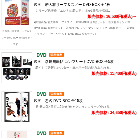
映画 若大将サーフ＆スノー DVD-BOX 全4枚
シリーズ代表作「エレキの若大将」ほか3作品を収録..
販売価格: 16,500円(税込)～
●関連商品/若大将サーフ＆スノー DVD-BOX 全4枚セット、若大将キャンパス
DVD-BOX 全5枚セット、若大将フレッシュマン DVD-BOX 全6枚セット、若大将
※写真は若大将サーフ＆ス
アラウンド・ザ・ワールド DVD-BOX 全5枚セット
ノー DVD-BOX 全4枚セット
です。
映画 拳銃無頼帖 コンプリートDVD‐BOX 全5枚
若くして夭折したスター・赤木圭一郎の魅力あふれる..
販売価格: 15,400円(税込)
映画 悪名 DVD-BOX 全15枚
勝 新太郎×田宮二郎の任侠アクションシリーズ全15作..
販売価格: 34,650円(税込)