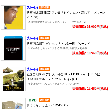
映画 鈴木清順BOX 其の参「セイジュンと流れ者」 ブルーレ
イ 全7枚
清順美学の礎を築いた至高のラインナップで贈る「鈴..
販売価格: 33,000円(税込)
映画 東京裁判 デジタルリマスター版 ブルーレイ
平成が終わり新元号に変わる2019年、昭和史回顧の決..
販売価格: 10,560円(税込)
戦国自衛隊 4Kデジタル修復 Ultra HD Blu-ray 【HDR版】
Ultra HD ブルーレイ+ブルーレイ2枚+CD
歴史は俺たちになにをさせようとしているのか
販売価格: 18,480円(税込)
男はつらいよ 全50作 DVD-BOX