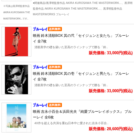
●関連商品/黒澤明監督作品 AKIRA KUROSAWA THE MASTERWORK...、黒澤明
※写真は黒澤明監督作品
監督作品 AKIRA KUROSAWA THE MASTERWORK...、黒澤明監督作品
AKIRA KUROSAWA THE
MASTERWORKS ブルーレイ
MASTERWORK...です。
映画 鈴木清順BOX 其の弐「セイジュンと女たち」 ブルーレ
イ 全7枚
清順美学の礎を築いた至高のラインナップで贈る「鈴..
販売価格: 33,000円(税込)
映画 鈴木清順BOX 其の壱「セイジュンと男たち」 ブルーレ
イ 全7枚
清順美学の礎を築いた至高のラインナップで贈る「鈴..
販売価格: 33,000円(税込)
映画 吉永小百合＆浜田光夫『純愛ブルーレイボックス』 ブル
ーレイ 全6枚
40作を超える共演を重ね日本中に愛された吉永小百合..
販売価格: 28,600円(税込)