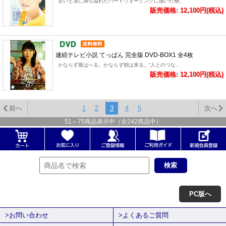
笑いと涙に満ち溢れたハートウォーミングに描いた物..
販売価格: 12,100円(税込)
連続テレビ小説 てっぱん 完全版 DVD-BOX1 全4枚
かならず腹はへる。かならず朝は来る。“人とのつな..
販売価格: 12,100円(税込)
前へ
1
2
3
4
5
次へ
51
～
75
商品表示中（全
242
商品中）
PC版へ
>お問い合わせ
>よくあるご質問