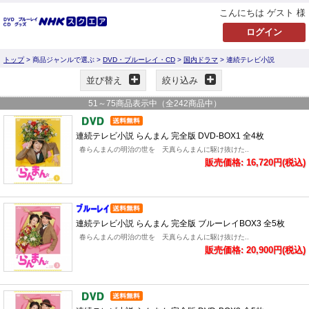
こんにちは ゲスト 様
トップ
> 商品ジャンルで選ぶ >
DVD・ブルーレイ・CD
>
国内ドラマ
> 連続テレビ小説
並び替え
絞り込み
51
～
75
商品表示中（全
242
商品中）
連続テレビ小説 らんまん 完全版 DVD-BOX1 全4枚
春らんまんの明治の世を 天真らんまんに駆け抜けた..
販売価格: 16,720円(税込)
連続テレビ小説 らんまん 完全版 ブルーレイBOX3 全5枚
春らんまんの明治の世を 天真らんまんに駆け抜けた..
販売価格: 20,900円(税込)