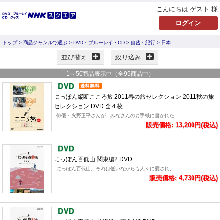
こんにちは ゲスト 様
トップ
> 商品ジャンルで選ぶ >
DVD・ブルーレイ・CD
>
自然・紀行
> 日本
並び替え
絞り込み
1
～
50
商品表示中（全
95
商品中）
にっぽん縦断こころ旅 2011春の旅セレクション 2011秋の旅
セレクション DVD 全４枚
俳優・火野正平さんが、みなさんのお手紙に書かれた..
販売価格: 13,200円(税込)
にっぽん百低山 関東編2 DVD
にっぽん百低山。それは低いながらも人々に愛され、..
販売価格: 4,730円(税込)