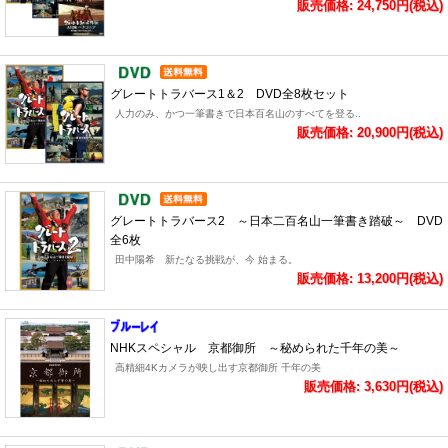
販売価格: 24,750円(税込)
グレートトラバース1＆2 DVD全8枚セット
人力のみ、かつ一筆書きで日本百名山のすべてを登る..
販売価格: 20,900円(税込)
グレートトラバース2 ～日本二百名山一筆書き踏破～ DVD
全6枚
田中陽希 新たなる挑戦が、今 始まる。
販売価格: 13,200円(税込)
NHKスペシャル 京都御所 ～秘められた千年の美～
高精細4Kカメラが映し出す京都御所 千年の美
販売価格: 3,630円(税込)