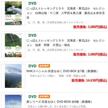
にっぽんトレッキング１００ 北海道・東北ほか セレクシ
ョン 白神山地・十二湖 八甲田＆奥入瀬 森吉山＆赤水渓
谷
山、川、森、海…大自然を自由に歩くトレッキング。..
販売価格: 3,080円(税込)
にっぽんトレッキング１００ 北海道・東北ほか セレクシ
ョン 知床 阿寒 大雪山・旭岳
山、川、森、海…大自然を自由に歩くトレッキング。..
販売価格: 3,080円(税込)
NHKスペシャル 街道をゆく DVD-BOX 全7枚（新価格）
「日本とはどういう国か」「国家・文明・民族とは何..
販売価格: 14,630円(税込)
新シリーズ 街道をゆく DVD-BOXI 全6枚（新価格）
日本という国の来し方、行く末を思いつつ歩んだ司馬..