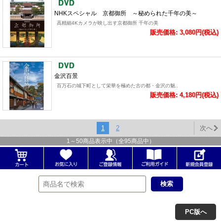
NHKスペシャル 京都御所 ～秘められた千年の美～
高精細4Kカメラが映し出す京都御所 千年の美
販売価格: 3,080円(税込)
金沢百景
百万石の城下町として栄華を極めた古の都・金沢の魅..
販売価格: 4,180円(税込)
1
2
次へ
1
～
50
商品表示中（全
95
商品中）
PC版へ