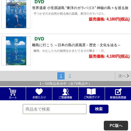
世界遺産 小笠原諸島 “東洋のガラパゴス” 神秘の島々を巡る旅
手つかずの大自然が残る南の楽園。東洋のガラパゴス..
販売価格: 4,180円(税込)
離島に行こう ～日本の島の原風景・歴史・文化を辿る～
離島、わたしたちの旅情をかきたてるその響き・・日..
販売価格: 4,180円(税込)
1
2
次へ
1
～
50
商品表示中（全
79
商品中）
PC版へ