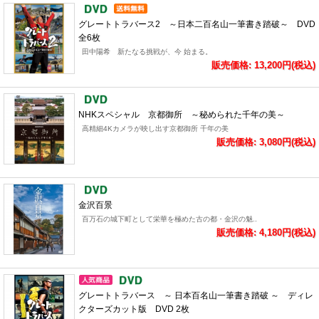
グレートトラバース2 ～日本二百名山一筆書き踏破～ DVD
全6枚
田中陽希 新たなる挑戦が、今 始まる。
販売価格: 13,200円(税込)
NHKスペシャル 京都御所 ～秘められた千年の美～
高精細4Kカメラが映し出す京都御所 千年の美
販売価格: 3,080円(税込)
金沢百景
百万石の城下町として栄華を極めた古の都・金沢の魅..
販売価格: 4,180円(税込)
グレートトラバース ～ 日本百名山一筆書き踏破 ～ ディレ
クターズカット版 DVD 2枚