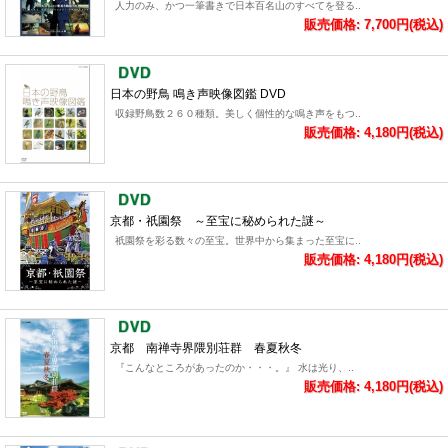
人力のみ、かつ一筆書きで日本百名山のすべてを登る..
販売価格: 7,700円(税込)
日本の野鳥 鳴き声映像図鑑 DVD
収録野鳥数２６０種類。美しく個性的な鳴き声をもつ..
販売価格: 4,180円(税込)
京都・祇園祭 ～至宝に秘められた謎～
祇園祭を彩る数々の至宝。世界中から集まった至宝に..
販売価格: 4,180円(税込)
京都 南禅寺界隈別荘群 春夏秋冬
『こんなところがあったのか・・・。』 水は光り、..
販売価格: 4,180円(税込)