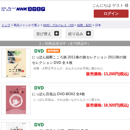
こんにちは ゲスト 様
トップ
> 商品ジャンルで選ぶ >
DVD・ブルーレイ・CD
>
自然・紀行
> 日本
並び替え
絞り込み
1
～
50
商品表示中（全
79
商品中）
にっぽん縦断こころ旅 2011春の旅セレクション 2011秋の旅
セレクション DVD 全４枚
俳優・火野正平さんが、みなさんのお手紙に書かれた..
販売価格: 13,200円(税込)
にっぽん百低山 DVD-BOX2 全4枚
にっぽん百低山。それは低いながらも人々に愛され、..
販売価格: 18,920円(税込)