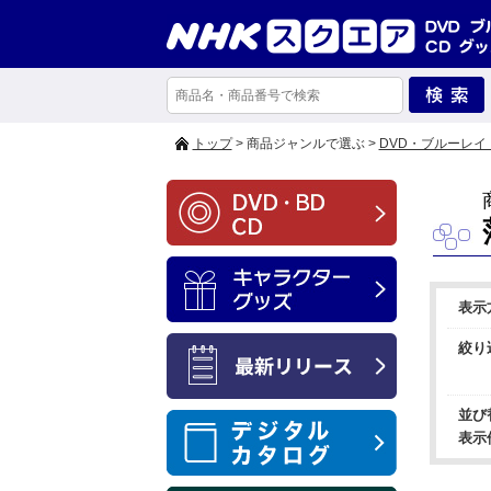
トップ
> 商品ジャンルで選ぶ >
DVD・ブルーレイ
表示
絞り
並び
表示