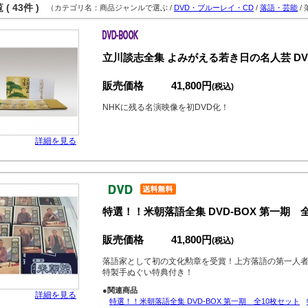
( 43件 )
（カテゴリ名：商品ジャンルで選ぶ /
DVD・ブルーレイ・CD
/
落語・芸能
/
立川談志全集 よみがえる若き日の名人芸 DV
販売価格
41,800円
(税込)
NHKに残る名演映像を初DVD化！
詳細を見る
特選！！米朝落語全集 DVD-BOX 第一期 
販売価格
41,800円
(税込)
落語家として初の文化勲章を受賞！上方落語の第一人
特製手ぬぐい特典付き！
●関連商品
詳細を見る
特選！！米朝落語全集 DVD-BOX 第一期 全10枚セット