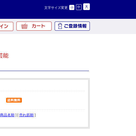
大
中
文字サイズ変更
小
芸能
商品名順
] [
売れ筋順
]