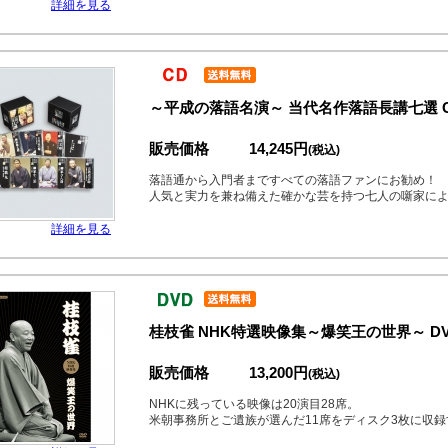
詳細を見る
～平成の落語名演～ 当代名作落語長講七選 C
販売価格
14,245円
(税込)
落語通から入門者まですべての落語ファンにお勧め！
人気と実力を兼ね備えた確かな芸を持つ七人の噺家に
詳細を見る
桂枝雀 NHK特選映像集～爆笑王の世界～ DV
販売価格
13,200円
(税込)
NHKに残っている映像は20演目28席。
米朝事務所とご遺族が選んだ11席をディスク3枚に収録