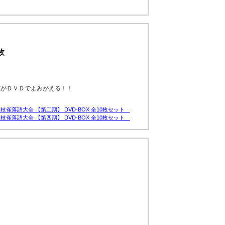
枚
演がＤＶＤでよみがえる！！
枝雀落語大全 【第二期】 DVD-BOX 全10枚セット
枝雀落語大全 【第四期】 DVD-BOX 全10枚セット