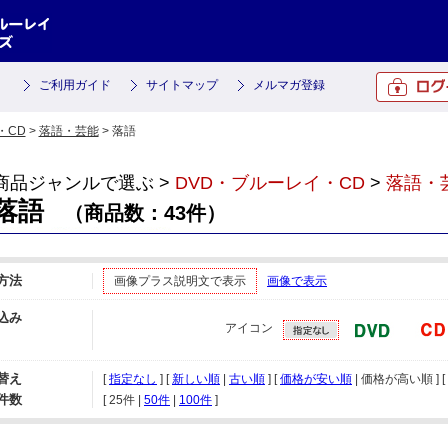
ご利用ガイド
サイトマップ
メルマガ登録
・CD
>
落語・芸能
> 落語
商品ジャンルで選ぶ >
DVD・ブルーレイ・CD
>
落語・
落語
（商品数：43件）
方法
画像プラス説明文で表示
画像で表示
込み
アイコン
替え
[
指定なし
] [
新しい順
|
古い順
] [
価格が安い順
| 価格が高い順 ] [
件数
[ 
25件
 | 
50件
 | 
100件
 ]