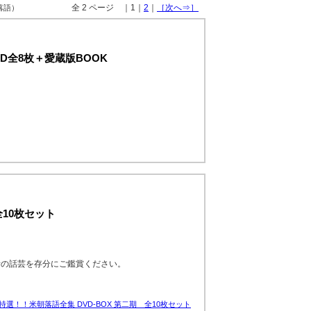
全 2 ページ ｜1｜
2
｜
［次へ⇒］
 落語）
D全8枚＋愛蔵版BOOK
全10枚セット
者の話芸を存分にご鑑賞ください。
特選！！米朝落語全集 DVD-BOX 第二期 全10枚セット