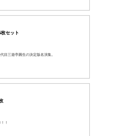
15枚セット
六代目三遊亭圓生の決定版名演集。
枚
作！！