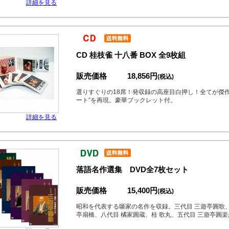
詳細を見る
CD 桂枝雀 十八番 BOX 全9枚組
販売価格
18,856円
(税込)
選りすぐりの18席！発収録の高座目白押し！全てが傑
ート”を再現。豪華ブックレット付。
詳細を見る
落語名作選集 DVD全7枚セット
販売価格
15,400円
(税込)
昭和を代表する噺家の名作を収録。三代目 三遊亭圓歌、
亭扇橋、八代目 橘家圓蔵、桂 歌丸、五代目 三遊亭圓楽