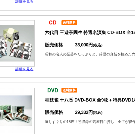
詳細を見る
六代目 三遊亭圓生 特選名演集 CD-BOX 全
販売価格
33,000円
(税込)
昭和の名人の至芸をたっぷりと。落語の真髄を極めた
詳細を見る
桂枝雀 十八番 DVD-BOX 全9枚＋特典DVD1
販売価格
29,332円
(税込)
選りすぐりの18席！初収録の高座目白押し！全てが傑