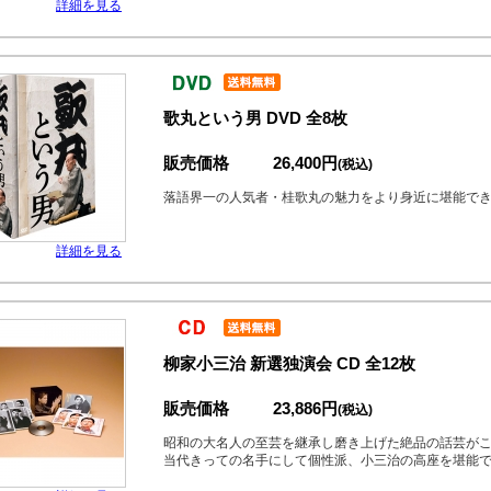
詳細を見る
歌丸という男 DVD 全8枚
販売価格
26,400円
(税込)
落語界一の人気者・桂歌丸の魅力をより身近に堪能でき
詳細を見る
柳家小三治 新選独演会 CD 全12枚
販売価格
23,886円
(税込)
昭和の大名人の至芸を継承し磨き上げた絶品の話芸が
当代きっての名手にして個性派、小三治の高座を堪能