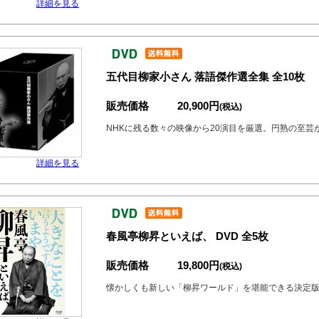
詳細を見る
五代目柳家小さん 落語傑作選全集 全10枚
販売価格
20,900円
(税込)
NHKに残る数々の映像から20演目を厳選。円熟の至芸
詳細を見る
春風亭柳昇といえば、 DVD 全5枚
販売価格
19,800円
(税込)
懐かしくも新しい「柳昇ワールド」を堪能できる決定版