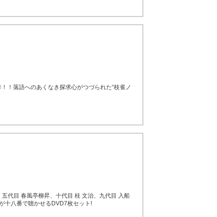
作！！落語へのあくなき探求心がつづられた“枝雀ノ
五代目 春風亭柳昇、十代目 桂 文治、九代目 入船
が十八番で聴かせるDVD7枚セット!