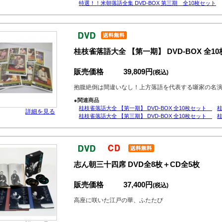
特選！！米朝落語全集 DVD-BOX 第三期 全10枚セット
桂枝雀落語大全 【第一期】 DVD-BOX 全10
販売価格
39,809円
(税込)
抱腹絶倒は間違いなし！上方落語を代表する噺家の名
●関連商品
桂枝雀落語大全 【第一期】 DVD-BOX 全10枚セット
桂
詳細を見る
桂枝雀落語大全 【第三期】 DVD-BOX 全10枚セット
桂
志ん朝三十四席 DVD全8枚＋CD全5枚
販売価格
37,400円
(税込)
高座に咲いた江戸の華、ふたたび