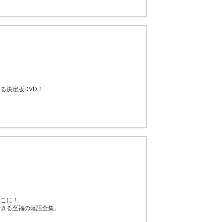
る決定版DVD！
ここに！
できる至福の落語全集。