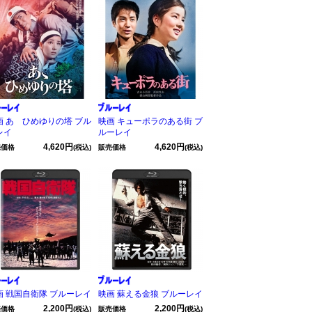
画 あゝひめゆりの塔 ブル
映画 キューポラのある街 ブ
レイ
ルーレイ
4,620円
4,620円
売価格
(税込)
販売価格
(税込)
画 戦国自衛隊 ブルーレイ
映画 蘇える金狼 ブルーレイ
2,200円
2,200円
売価格
(税込)
販売価格
(税込)