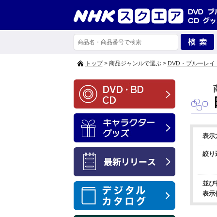
トップ
> 商品ジャンルで選ぶ >
DVD・ブルーレイ
表示
絞り
並び
表示