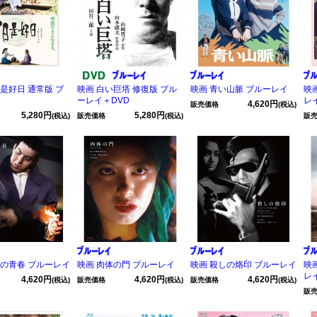
是好日 通常版 ブ
映画 白い巨塔 修復版 ブル
映画 青い山脈 ブルーレイ
映
ーレイ＋DVD
レ
4,620円
販売価格
(税込)
5,280円
5,280円
(税込)
販売価格
(税込)
販
獣の青春 ブルーレイ
映画 肉体の門 ブルーレイ
映画 殺しの烙印 ブルーレイ
映
レ
4,620円
4,620円
4,620円
(税込)
販売価格
(税込)
販売価格
(税込)
販