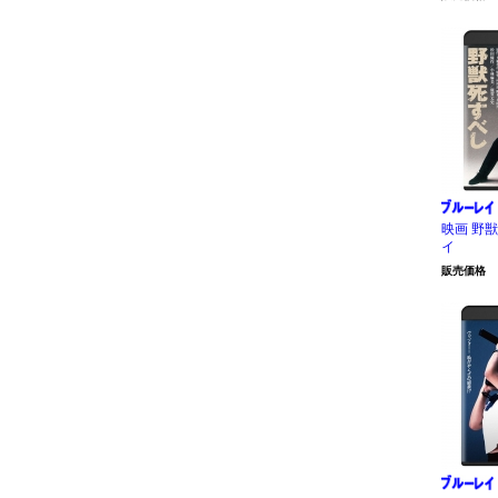
映画 野
イ
販売価格