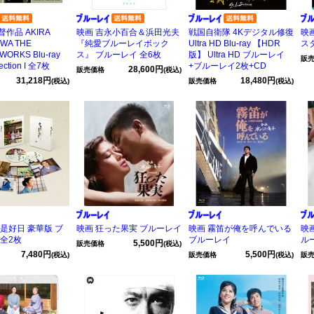
作品 AKIRA
映画 吉永小百合＆浜田光夫
戦国自衛隊 4Kデジタル修復
映
WA THE
『純愛ブルーレイボック
Ultra HD Blu-ray 【HDR
ス
ORKS Blu-ray
ス』 ブルーレイ 全6枚
版】 Ultra HD ブルーレイ
販
lection I 全7枚
+ブルーレイ2枚+CD
28,600円
販売価格
(税込)
31,218円
18,480円
(税込)
販売価格
(税込)
是好日 豪華版 ブ
映画 狂った果実 ブルーレイ
映画 霧笛が俺を呼んでいる
映
 全2枚
ブルーレイ
ル
5,500円
販売価格
(税込)
7,480円
5,500円
(税込)
販売価格
(税込)
販