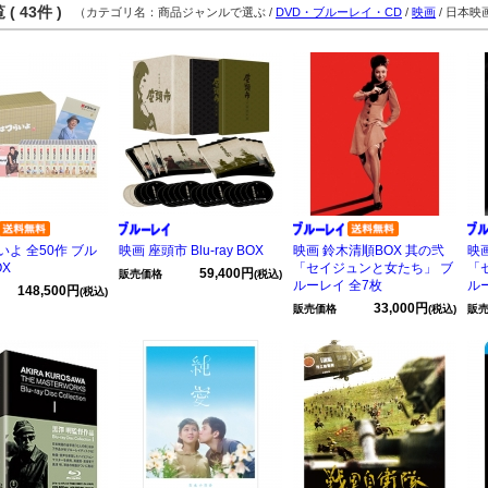
( 43件 )
（カテゴリ名：商品ジャンルで選ぶ /
DVD・ブルーレイ・CD
/
映画
/ 日本映
よ 全50作 ブル
映画 座頭市 Blu-ray BOX
映画 鈴木清順BOX 其の弐
映
X
「セイジュンと女たち」 ブ
「
59,400円
販売価格
(税込)
ルーレイ 全7枚
ル
148,500円
(税込)
33,000円
販売価格
(税込)
販