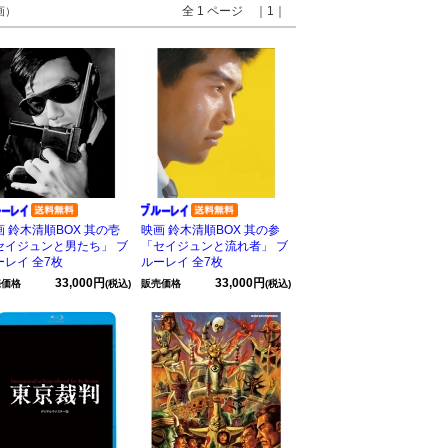
全 1 ページ ｜1｜
画）
画 鈴木清順BOX 其の壱
映画 鈴木清順BOX 其の参
セイジュンと男たち」 ブ
「セイジュンと流れ者」 ブ
ーレイ 全7枚
ルーレイ 全7枚
33,000円
33,000円
売価格
(税込)
販売価格
(税込)