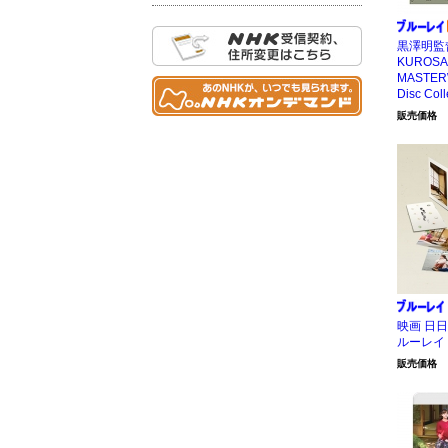
黒澤明監督
KUROSA
MASTERW
Disc Col
販売価格
映画 日日
ルーレイ
販売価格