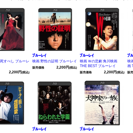
獣死すべし ブルーレ
映画 野性の証明 ブルーレイ
映画 Ｗの悲劇 角川映画
映
THE BEST ブルーレイ
画 
2,200円
販売価格
(税込)
2,200円
2,200円
(税込)
販売価格
(税込)
販