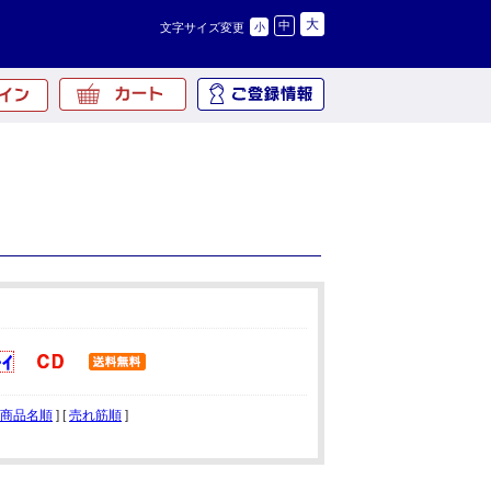
大
中
文字サイズ変更
小
商品名順
] [
売れ筋順
]