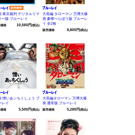
画 東京裁判 デジタルリマ
大長編 タローマン 万博大爆
ター版 ブルーレイ
発 豪華べらぼう版 ブルーレ
イ 全2枚
10,560円
売価格
(税込)
8,800円
販売価格
(税込)
画 憎いあンちくしょう ブ
大長編タローマン 万博大爆
ーレイ
発 通常版 ブルーレイ
5,500円
5,280円
売価格
(税込)
販売価格
(税込)