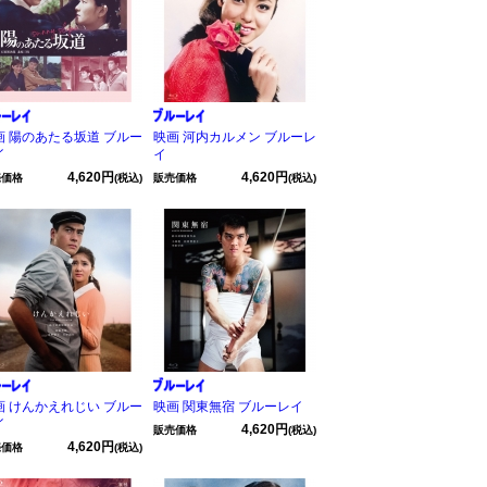
画 陽のあたる坂道 ブルー
映画 河内カルメン ブルーレ
イ
イ
4,620円
4,620円
売価格
(税込)
販売価格
(税込)
画 けんかえれじい ブルー
映画 関東無宿 ブルーレイ
イ
4,620円
販売価格
(税込)
4,620円
売価格
(税込)