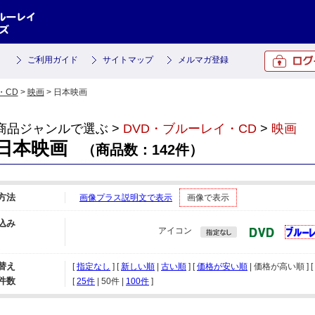
ご利用ガイド
サイトマップ
メルマガ登録
・CD
>
映画
> 日本映画
商品ジャンルで選ぶ >
DVD・ブルーレイ・CD
>
映画
日本映画
（商品数：142件）
方法
画像プラス説明文で表示
画像で表示
込み
アイコン
替え
[
指定なし
] [
新しい順
|
古い順
] [
価格が安い順
| 価格が高い順 ] [
件数
[ 
25件
 | 
50件
 | 
100件
 ]