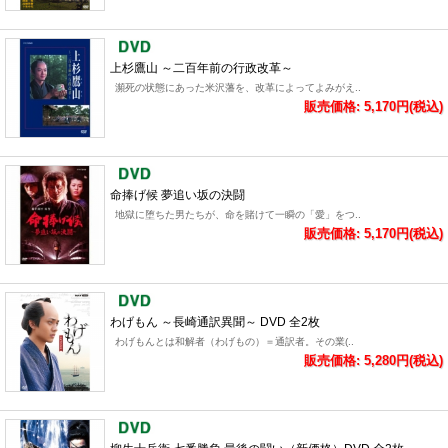
上杉鷹山 ～二百年前の行政改革～
瀕死の状態にあった米沢藩を、改革によってよみがえ..
販売価格: 5,170円(税込)
命捧げ候 夢追い坂の決闘
地獄に堕ちた男たちが、命を賭けて一瞬の「愛」をつ..
販売価格: 5,170円(税込)
わげもん ～長崎通訳異聞～ DVD 全2枚
わげもんとは和解者（わげもの）＝通訳者。その業(..
販売価格: 5,280円(税込)