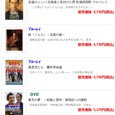
永遠のニシパ 北海道と名付けた男 松浦武四郎 ブルーレイ
「この男がいなかったならば、北海道は生まれなかっ..
販売価格: 4,730円(税込)
眩（くらら）～北斎の娘～
葛飾北斎の娘・お栄の知られざる半生を描いた、直木..
販売価格: 4,730円(税込)
風雲児たち 蘭学革命篇
大河ドラマ「真田丸」より1年――。三谷幸喜が満を持..
販売価格: 4,730円(税込)
蒼天の夢 ～松陰と晋作・新世紀への挑戦
司馬遼太郎原作 中村橋之助・野村萬斎共演 日本を..
販売価格: 5,170円(税込)