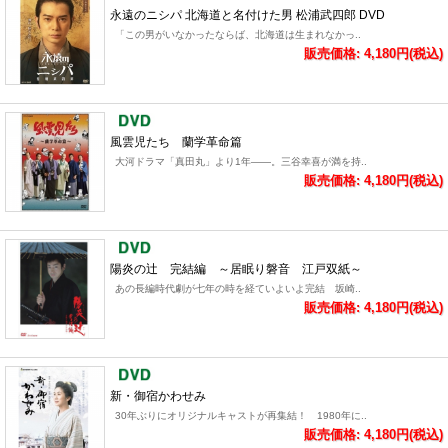
永遠のニシパ 北海道と名付けた男 松浦武四郎 DVD
「この男がいなかったならば、北海道は生まれなかっ..
販売価格: 4,180円(税込)
風雲児たち 蘭学革命篇
大河ドラマ「真田丸」より1年――。三谷幸喜が満を持..
販売価格: 4,180円(税込)
陽炎の辻 完結編 ～居眠り磐音 江戸双紙～
あの長編時代劇が七年の時を経ていよいよ完結 坂崎..
販売価格: 4,180円(税込)
新・御宿かわせみ
30年ぶりにオリジナルキャストが再集結！ 1980年に..
販売価格: 4,180円(税込)