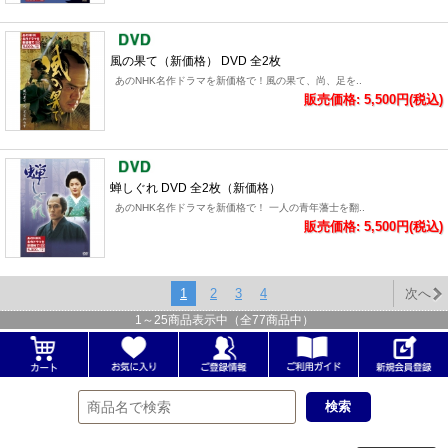
風の果て（新価格） DVD 全2枚
あのNHK名作ドラマを新価格で！風の果て、尚、足を..
販売価格: 5,500円(税込)
蝉しぐれ DVD 全2枚（新価格）
あのNHK名作ドラマを新価格で！ 一人の青年藩士を翻..
販売価格: 5,500円(税込)
1
2
3
4
次へ
1
～
25
商品表示中（全
77
商品中）