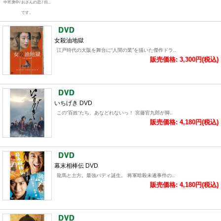
中宵庚申/ おさんの恋 / 但...
です。
女殺油地獄
江戸時代の大阪を舞台に“人間の業”を描いた傑作ドラ..
販売価格: 3,300円(税込)
いちげき DVD
この“百姓“たち、あなどれないっ！ 宮藤官九郎が脚..
販売価格: 4,180円(税込)
幕末相棒伝 DVD
龍馬と土方。最強バディ誕生。 将軍暗殺未遂事件の..
販売価格: 4,180円(税込)