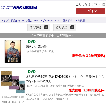
こんにちは ゲスト 様
トップ
> 商品ジャンルで選ぶ >
DVD・ブルーレイ・CD
>
国内ドラマ
> 時代劇
並び替え
絞り込み
1
～
25
商品表示中（全
77
商品中）
陽炎の辻 海の母
あの坂崎磐音が帰ってきた！
販売価格: 3,080円(税込)
太地喜和子主演時代劇 DVD全3枚セット 心中宵庚申/ おさん
の恋 / 但馬屋のお夏
江戸中期に人気を博した浄瑠璃作家の近松門左衛門の..
販売価格: 3,300円(税込)～
●関連商品/心中宵庚申、太地喜和子主演時代劇 DVD全3枚セット 心中宵庚申/ お
※写真は太地喜和子主演時
さんの恋 / 但...、おさんの恋、但馬屋のお夏
代劇 DVD全3枚セット 心