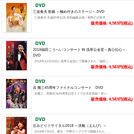
三波春夫 歌藝 ～極め付きのステージ～ DVD
三波春夫 生誕95年記念 特別編集企画！昭和の大歌手..
販売価格: 4,583円(税込)
2018福田こうへいコンサート IN 浅草公会堂～真心伝心～
DVD
2018年12月10日に浅草公会堂にて開催された『福田こ..
販売価格: 4,583円(税込)
吉 幾三45周年ファイナルコンサート DVD
吉幾三、芸能生活45周年記念ライブを完全収録！笑い..
販売価格: 4,583円(税込)
丘みどりリサイタル2018 ～演魅（えんび）～
2018年7月4日、東京・中野サンプラザで開催された、..