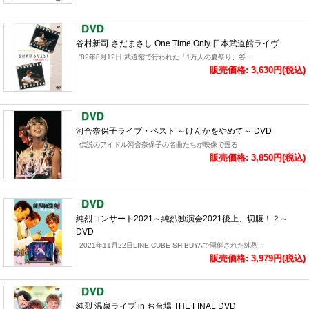
谷村新司 さだまさし One Time Only 日本武道館ライヴ
'82年8月12日 武道館で行われた「1万人の夏祭り、谷..
販売価格: 3,630円(税込)
河合奈保子ライブ・ベスト ～けんかをやめて～ DVD
伝説のアイドル河合奈保子の名曲たちが映像で甦る
販売価格: 3,850円(税込)
純烈コンサート2021～純烈独演会2021後上、切腹！？～
DVD
2021年11月22日LINE CUBE SHIBUYAで開催された純烈..
販売価格: 3,979円(税込)
純烈 温泉ライブ in お台場 THE FINAL DVD