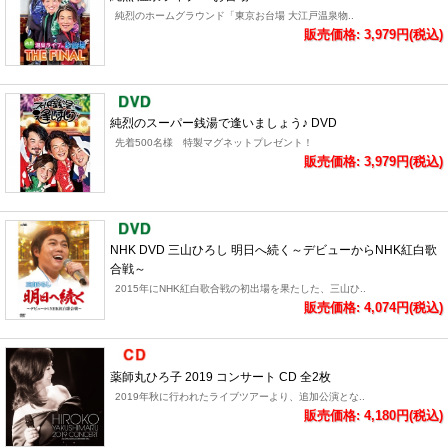
純烈のホームグラウンド「東京お台場 大江戸温泉物..
販売価格: 3,979円(税込)
純烈のスーパー銭湯で逢いましょう♪ DVD
先着500名様 特製マグネットプレゼント！
販売価格: 3,979円(税込)
NHK DVD 三山ひろし 明日へ続く～デビューからNHK紅白歌
合戦～
2015年にNHK紅白歌合戦の初出場を果たした、三山ひ..
販売価格: 4,074円(税込)
薬師丸ひろ子 2019 コンサート CD 全2枚
2019年秋に行われたライブツアーより、追加公演とな..
販売価格: 4,180円(税込)