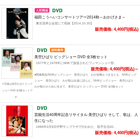
福田こうへいコンサートツアー2014秋～おかげさま～
東京浅草公会堂にて収録【2014.10.30】
販売価格: 4,400円(税込)
美空ひばり ビッグショー DVD 全3枚セット
1977年と1978年にNHKで放送されたワンマンショー形..
販売価格: 4,400円(税込)～
●関連商品/NHKビッグショー 美空ひばり わが命燃えつきるとも、NHKビッグ
ショー 美空ひばり わが歌は永遠に語らん、NHKビッグショー 美空ひばり
※写真は美空ひばり ビッグ
わが歌のさだめに生きて、美空ひばり ビッグショー DVD 全3枚セット
ショー DVD 全3枚セットで
す。
芸能生活40周年記念リサイタル 美空ひばり そして、歌は、人
生になった
1986年3月9日中野サンプラザで行われた、歌手生活40..
販売価格: 4,400円(税込)