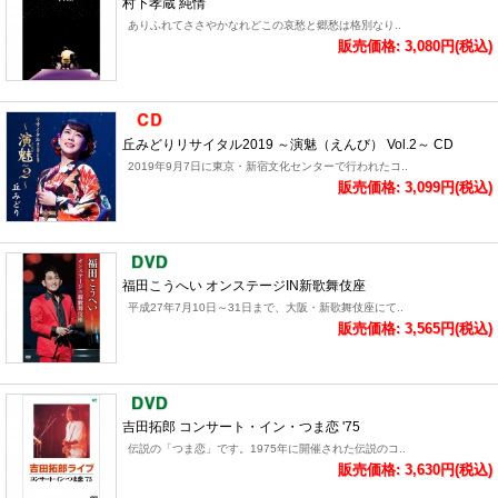
村下孝蔵 純情
ありふれてささやかなれどこの哀愁と郷愁は格別なり..
販売価格: 3,080円(税込)
丘みどりリサイタル2019 ～演魅（えんび） Vol.2～ CD
2019年9月7日に東京・新宿文化センターで行われたコ..
販売価格: 3,099円(税込)
福田こうへい オンステージIN新歌舞伎座
平成27年7月10日～31日まで、大阪・新歌舞伎座にて..
販売価格: 3,565円(税込)
吉田拓郎 コンサート・イン・つま恋 '75
伝説の「つま恋」です。1975年に開催された伝説のコ..
販売価格: 3,630円(税込)