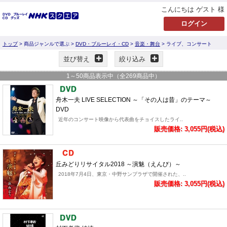
こんにちは ゲスト 様
トップ
> 商品ジャンルで選ぶ >
DVD・ブルーレイ・CD
>
音楽・舞台
> ライブ、コンサート
並び替え
絞り込み
1
～
50
商品表示中（全
269
商品中）
舟木一夫 LIVE SELECTION ～「その人は昔」のテーマ～
DVD
近年のコンサート映像から代表曲をチョイスしたライ..
販売価格: 3,055円(税込)
丘みどりリサイタル2018 ～演魅（えんび）～
2018年7月4日、東京・中野サンプラザで開催された、..
販売価格: 3,055円(税込)