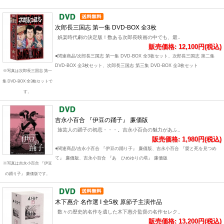
次郎長三国志 第一集 DVD-BOX 全3枚
娯楽時代劇の決定版！数ある次郎長映画の中でも、最..
販売価格: 12,100円(税込)
●関連商品/次郎長三国志 第一集 DVD-BOX 全3枚セット、次郎長三国志 第二集
DVD-BOX 全3枚セット、次郎長三国志 第三集 DVD-BOX 全3枚セット
※写真は次郎長三国志 第一
集 DVD-BOX 全3枚セットで
す。
吉永小百合 『伊豆の踊子』 廉価版
旅芸人の踊子の初恋・・・。吉永小百合の魅力があふ..
販売価格: 1,980円(税込)
●関連商品/吉永小百合 『伊豆の踊り子』 廉価版、吉永小百合 『愛と死を見つめ
て』 廉価版、吉永小百合 『あゝひめゆりの塔』 廉価版
※写真は吉永小百合 『伊豆
の踊り子』 廉価版です。
木下惠介 名作選 I 全5枚 原節子主演作品
数々の歴史的名作を遺した木下惠介監督の名作セレク..
販売価格: 13,200円(税込)