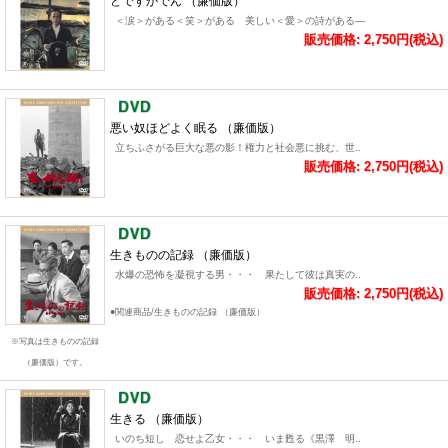
どですかでん （廉価版）
＜涙＞がある＜笑＞がある 美しい＜愛＞の詩がある―
販売価格: 2,750円(税込)
悪い奴ほどよく眠る （廉価版）
立ちふさがる巨大な悪の影！権力と社会悪に挑む、世..
販売価格: 2,750円(税込)
生きものの記録 （廉価版）
水爆の恐怖を凝視する男・・・ 果たして彼は真実の..
販売価格: 2,750円(税込)
●関連商品/生きものの記録 （廉価版）
※写真は生きものの記録
（廉価版）です。
生きる （廉価版）
いのち短し 恋せよ乙女・・・ いま甦る《黒澤 明..