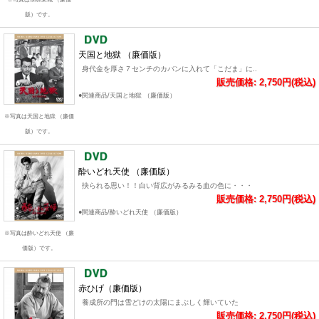
版）です。
天国と地獄 （廉価版）
身代金を厚さ７センチのカバンに入れて「こだま」に..
販売価格: 2,750円(税込)
●関連商品/天国と地獄 （廉価版）
※写真は天国と地獄 （廉価
版）です。
酔いどれ天使 （廉価版）
抉られる思い！！白い背広がみるみる血の色に・・・
販売価格: 2,750円(税込)
●関連商品/酔いどれ天使 （廉価版）
※写真は酔いどれ天使 （廉
価版）です。
赤ひげ（廉価版）
養成所の門は雪どけの太陽にまぶしく輝いていた
販売価格: 2,750円(税込)