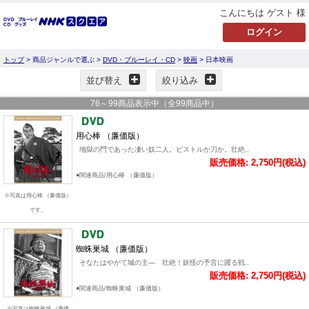
こんにちは ゲスト 様
トップ
> 商品ジャンルで選ぶ >
DVD・ブルーレイ・CD
>
映画
> 日本映画
並び替え
絞り込み
76
～
99
商品表示中（全
99
商品中）
用心棒 （廉価版）
地獄の門であった凄い奴二人。ピストルか刀か。壮絶..
販売価格: 2,750円(税込)
●関連商品/用心棒 （廉価版）
※写真は用心棒 （廉価版）
です。
蜘蛛巣城 （廉価版）
そなたはやがて城の主― 壮絶！妖怪の予言に躍る戦..
販売価格: 2,750円(税込)
●関連商品/蜘蛛巣城 （廉価版）
※写真は蜘蛛巣城 （廉価