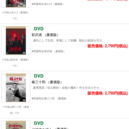
●関連商品/赤ひげ（廉価版）
※写真は赤ひげ（廉価版）
です。
影武者 （廉価版）
勇壮にして壮烈。華麗にして絢爛。動乱の戦国を巨大..
販売価格: 2,750円(税込)
●関連商品/影武者 （廉価版）
※写真は影武者 （廉価版）
です。
椿三十郎 （廉価版）
豪勇無双！唸る剛剣！必殺の魔剣！何を仕出かすか、..
販売価格: 2,750円(税込)
●関連商品/椿三十郎 （廉価版）
※写真は椿三十郎 （廉価
版）です。