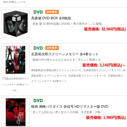
BOX 全5枚セットです。
高倉健 DVD-BOX 全8枚組
高倉 健 主演8作品遂にDVD化！男の美学がここに凝縮..
販売価格: 32,560円(税込)
石原裕次郎スクリーンメモリー 全4巻セット
映画の中の裕ちゃんがよみがえる！大ヒット映画と大..
販売価格: 3,142円(税込)～
●関連商品/石原裕次郎スクリーンメモリー1、石原裕次郎スクリーンメモリー2、石
原裕次郎スクリーンメモリー3、石原裕次郎スクリーンメモリー4、石原裕次郎ス
※写真は石原裕次郎スクリ
クリーンメモリー 全4巻セット
ーンメモリー 全4巻セット
です。
映画 洲崎パラダイス 赤信号 HDリマスター版 DVD
切っても切れない男と女のくされ縁。天才監督・川島..
販売価格: 1,980円(税込)