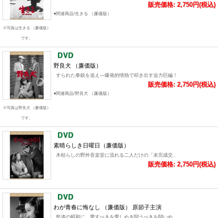
販売価格: 2,750円(税込)
●関連商品/生きる （廉価版）
※写真は生きる （廉価版）
です。
野良犬 （廉価版）
すられた拳銃を追え―爆発的情熱で叩き出す迫力巨編！
販売価格: 2,750円(税込)
●関連商品/野良犬 （廉価版）
※写真は野良犬 （廉価版）
です。
素晴らしき日曜日（廉価版）
木枯らしの野外音楽堂に流れる二人だけの「未完成交..
販売価格: 2,750円(税込)
わが青春に悔なし （廉価版） 原節子主演
怒涛の昭和に、愛すべきを愛しぬき闘うべきを闘いぬ..