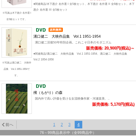
●関連商品/木下惠介 名作選 I 全5枚セット、木下惠介 名作選 II 全6枚セット、木下
惠介 名作選 III 全5枚セット
※写真は木下惠介 名作選 I
全5枚セットです。
溝口健二 大映作品集 Vol.1 1951-1954
溝口健二没後50年特別企画。これこそ日本のモダニズム
販売価格: 20,900円(税込)～
●関連商品/溝口健二 大映作品集 Vol.1 1951-1954、溝口健二 大映作品集
Vol.2 1954-1956
※写真は溝口健二 大映作
品集 Vol.1 1951-1954で
す。
殯（もがり）の森
国内外で高い評価を受ける女流映像作家・河瀬直美、..
販売価格: 5,170円(税込)
前へ
1
2
3
4
76
～
99
商品表示中（全
99
商品中）