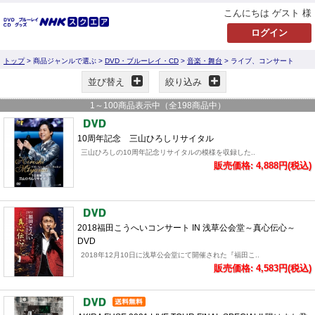
こんにちは ゲスト 様
トップ
> 商品ジャンルで選ぶ >
DVD・ブルーレイ・CD
>
音楽・舞台
> ライブ、コンサート
並び替え
絞り込み
1
～
100
商品表示中（全
198
商品中）
10周年記念 三山ひろしリサイタル
三山ひろしの10周年記念リサイタルの模様を収録した..
販売価格: 4,888円(税込)
2018福田こうへいコンサート IN 浅草公会堂～真心伝心～
DVD
2018年12月10日に浅草公会堂にて開催された『福田こ..
販売価格: 4,583円(税込)