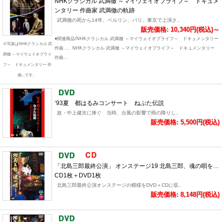
NHKクラシカル 武満徹 ～マイウェイオブライフ～ ドキュメ
ンタリー 作曲家 武満徹の軌跡
武満徹の死から14年、ベルリン、パリ、東京で上演さ..
販売価格: 10,340円(税込)～
●関連商品/NHKクラシカル 武満徹 ～マイウェイオブライフ～ ドキュメンタリー
※写真はNHKクラシカル 武
作曲...、NHKクラシカル 武満徹 ～マイウェイオブライフ～ ドキュメンタリー
満徹 ～マイウェイオブライ
作曲...
フ～ ドキュメンタリー 作
曲...です。
‘93夏 都はるみコンサート ねぷた伝説
故・中上健次に捧ぐ 当時、台風の影響で雨の降りし..
販売価格: 5,500円(税込)
「北島三郎最終公演」 オンステージ19 北島三郎、魂の唄を…
CD1枚＋DVD1枚
北島三郎最終公演オンステージの模様をDVD＋CDに収..
販売価格: 8,148円(税込)