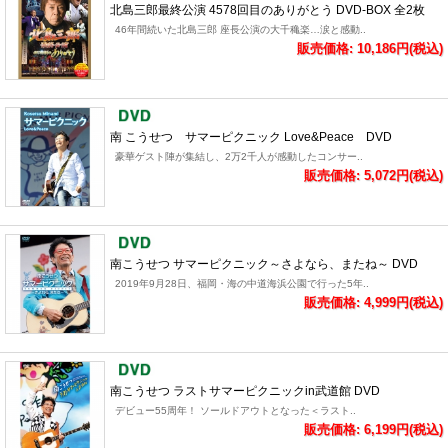
北島三郎最終公演 4578回目のありがとう DVD-BOX 全2枚
46年間続いた北島三郎 座長公演の大千穐楽…涙と感動..
販売価格: 10,186円(税込)
南 こうせつ サマーピクニック Love&Peace DVD
豪華ゲスト陣が集結し、2万2千人が感動したコンサー..
販売価格: 5,072円(税込)
南こうせつ サマーピクニック～さよなら、またね～ DVD
2019年9月28日、福岡・海の中道海浜公園で行った5年..
販売価格: 4,999円(税込)
南こうせつ ラストサマーピクニックin武道館 DVD
デビュー55周年！ ソールドアウトとなった＜ラスト..
販売価格: 6,199円(税込)