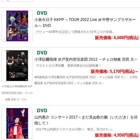
小泉今日子 KKPP ～TOUR 2022 Live at 中野サンプラザホー
ル～ DVD
デビュー40周年を記念して開催された31年ぶりの全国..
販売価格: 6,600円(税込)
小澤征爾指揮 水戸室内管弦楽団 2012 ～チェロ独奏 宮田 大～
マエストロ小澤征爾 最新演奏会の記録映像！
販売価格: 5,170円(税込)～
●関連商品/小澤征爾指揮 水戸室内管弦楽団 2012 ～チェロ独奏 宮田 大～、小澤征
爾指揮 水戸室内管弦楽団 2012 ～チェロ独奏 宮田 大～
※写真は小澤征爾指揮 水戸
室内管弦楽団 2012 ～チェロ
独奏 宮田 大～です。
山内惠介 コンサート2017～まだ見ぬ歌の巓（いただき）を目
指して！
2017年山内惠介リサイタルの勢い、魅力、実力がたっ..
販売価格: 4,950円(税込)