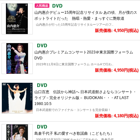
山内惠介デビュー15周年記念リサイタル あの頃、月が僕のス
ポットライトだった 熱唱・熱愛・まっすぐに艶歌道
山内惠介が行った15周年記念リサイタルーツアーのフ..
販売価格: 4,950円(税込)
山内惠介プレミアムコンサート2023＠東京国際フォーラム
DVD
2023年11月9日に東京国際フォーラム ホールAで行わ..
販売価格: 4,950円(税込)
山口百恵 伝説から神話へ 日本武道館さよならコンサート・
ライブ－完全オリジナル版－ BUDOKAN・・・AT LAST
1980.10.5
日本武道館でのファイナル・コンサートを完全収録！
販売価格: 4,180円(税込)
島倉千代子 私の愛すべき歌謡曲（こどもたち）
2004年10月30日にNHKホールにて行われた、島倉千代..