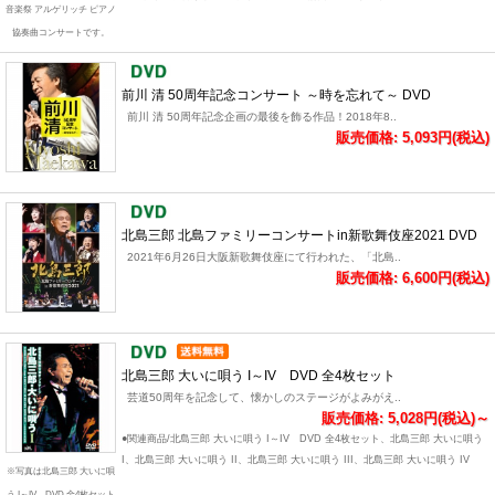
音楽祭 アルゲリッチ ピアノ
協奏曲コンサートです。
前川 清 50周年記念コンサート ～時を忘れて～ DVD
前川 清 50周年記念企画の最後を飾る作品！2018年8..
販売価格: 5,093円(税込)
北島三郎 北島ファミリーコンサートin新歌舞伎座2021 DVD
2021年6月26日大阪新歌舞伎座にて行われた、「北島..
販売価格: 6,600円(税込)
北島三郎 大いに唄う I～IV DVD 全4枚セット
芸道50周年を記念して、懐かしのステージがよみがえ..
販売価格: 5,028円(税込)～
●関連商品/北島三郎 大いに唄う I～IV DVD 全4枚セット、北島三郎 大いに唄う
I、北島三郎 大いに唄う II、北島三郎 大いに唄う III、北島三郎 大いに唄う IV
※写真は北島三郎 大いに唄
う I～IV DVD 全4枚セット