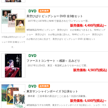
美空ひばり ビッグショー DVD 全3枚セット
1977年と1978年にNHKで放送されたワンマンショー形..
販売価格: 4,400円(税込)～
●関連商品/NHKビッグショー 美空ひばり わが命燃えつきるとも、NHKビッグ
ショー 美空ひばり わが歌は永遠に語らん、NHKビッグショー 美空ひばり
※写真は美空ひばり ビッグ
わが歌のさだめに生きて、美空ひばり ビッグショー DVD 全3枚セット
ショー DVD 全3枚セットで
す。
ファーストコンサート ～感謝～ 丘みどり
2017年11月4日、東京・有楽町よみうりホールにて開..
販売価格: 4,583円(税込)
東京サンシャインボーイズ 3公演セット
脚本家・三谷幸喜の原点がここにある！伝説の演劇集..
販売価格: 6,600円(税込)～
●関連商品/ラヂオの時間、東京サンシャインボーイズ 3公演セット、ショウ・マス