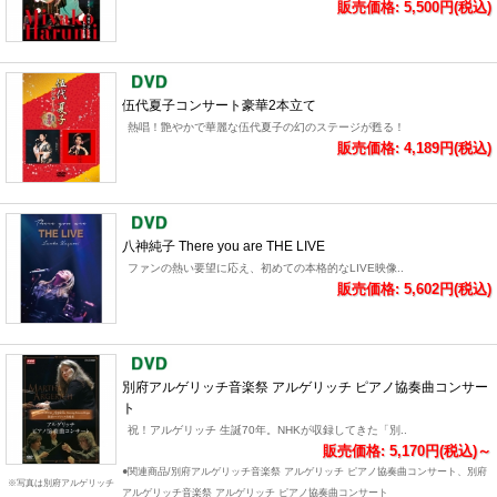
販売価格: 5,500円(税込)
伍代夏子コンサート豪華2本立て
熱唱！艶やかで華麗な伍代夏子の幻のステージが甦る！
販売価格: 4,189円(税込)
八神純子 There you are THE LIVE
ファンの熱い要望に応え、初めての本格的なLIVE映像..
販売価格: 5,602円(税込)
別府アルゲリッチ音楽祭 アルゲリッチ ピアノ協奏曲コンサー
ト
祝！アルゲリッチ 生誕70年。NHKが収録してきた「別..
販売価格: 5,170円(税込)～
●関連商品/別府アルゲリッチ音楽祭 アルゲリッチ ピアノ協奏曲コンサート、別府
※写真は別府アルゲリッチ
アルゲリッチ音楽祭 アルゲリッチ ピアノ協奏曲コンサート