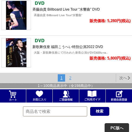
斉藤由貴 Billboard Live Tour “水響曲” DVD
斉藤由貴 Billboard Live Tour“水響曲”
販売価格: 5,280円(税込)
新歌舞伎座 福田こうへい特別公演2022 DVD
大阪・新歌舞伎座にて行われた座長公演がDVD&Blu-ra..
販売価格: 5,800円(税込)
1
2
次へ
1
～
100
商品表示中（全
198
商品中）
PC版へ