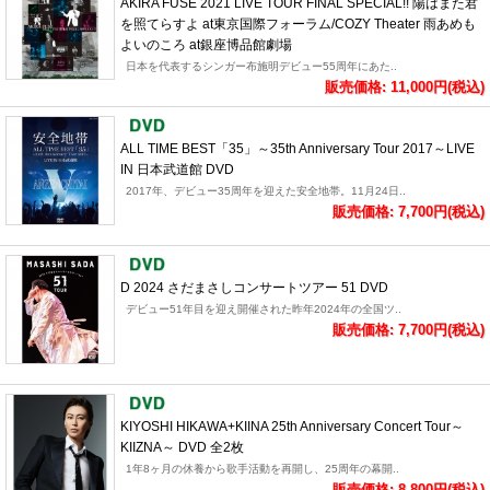
AKIRA FUSE 2021 LIVE TOUR FINAL SPECIAL!! 陽はまた君
を照てらすよ at東京国際フォーラム/COZY Theater 雨あめも
よいのころ at銀座博品館劇場
日本を代表するシンガー布施明デビュー55周年にあた..
販売価格: 11,000円(税込)
ALL TIME BEST「35」～35th Anniversary Tour 2017～LIVE
IN 日本武道館 DVD
2017年、デビュー35周年を迎えた安全地帯。11月24日..
販売価格: 7,700円(税込)
D 2024 さだまさしコンサートツアー 51 DVD
デビュー51年目を迎え開催された昨年2024年の全国ツ..
販売価格: 7,700円(税込)
KIYOSHI HIKAWA+KIINA 25th Anniversary Concert Tour～
KIIZNA～ DVD 全2枚
1年8ヶ月の休養から歌手活動を再開し、25周年の幕開..
販売価格: 8,800円(税込)