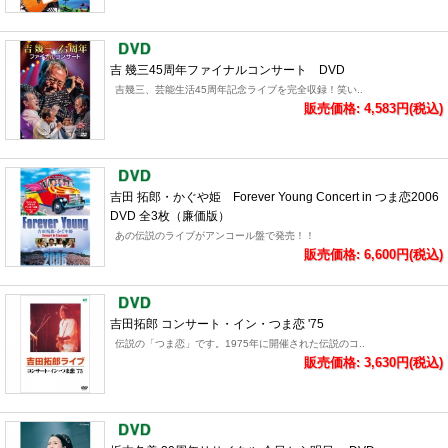
吉 幾三45周年ファイナルコンサート DVD
吉幾三、芸能生活45周年記念ライブを完全収録！笑い..
販売価格: 4,583円(税込)
吉田 拓郎・かぐや姫 Forever Young Concert in つま恋2006
DVD 全3枚（廉価版）
あの伝説のライブがアンコール盤で発売！！
販売価格: 6,600円(税込)
吉田拓郎 コンサート・イン・つま恋 '75
伝説の「つま恋」です。1975年に開催された伝説のコ..
販売価格: 3,630円(税込)