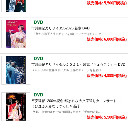
販売価格: 5,500円(税込)
市川由紀乃リサイタル2025 新章 DVD
「新たな歌手人生の始まりを感じていただきたい」と..
販売価格: 6,800円(税込)
市川由紀乃リサイタル２０２１～超克（ちょうこく）～ DVD
2年ぶりの有観客リサイタル 圧巻のステージをお届け..
販売価格: 4,999円(税込)
平安建都1200年記念 都はるみ 大文字送り火コンサート こ
よひ逢ふ人みなうつくしき 晶子
故郷・京都の舞台で大合唱団を従えた「千年の古都」..
販売価格: 5,500円(税込)