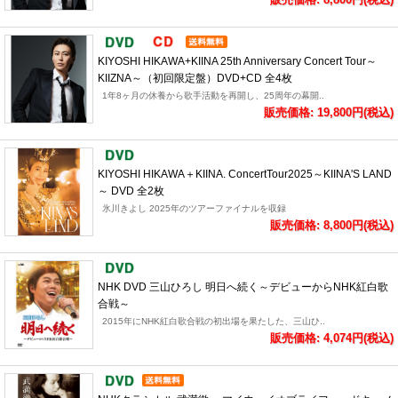
KIYOSHI HIKAWA+KIINA 25th Anniversary Concert Tour～
KIIZNA～（初回限定盤）DVD+CD 全4枚
1年8ヶ月の休養から歌手活動を再開し、25周年の幕開..
販売価格: 19,800円(税込)
KIYOSHI HIKAWA＋KIINA. ConcertTour2025～KIINA'S LAND
～ DVD 全2枚
氷川きよし 2025年のツアーファイナルを収録
販売価格: 8,800円(税込)
NHK DVD 三山ひろし 明日へ続く～デビューからNHK紅白歌
合戦～
2015年にNHK紅白歌合戦の初出場を果たした、三山ひ..
販売価格: 4,074円(税込)