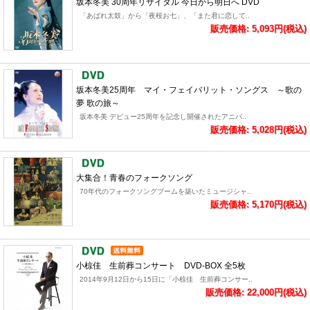
坂本冬美 30周年リサイタル 今日から明日へ DVD
「あばれ太鼓」から「夜桜お七」、「また君に恋して..
販売価格: 5,093円(税込)
坂本冬美25周年 マイ・フェイバリット・ソングス ～歌の
夢 歌の旅～
坂本冬美 デビュー25周年を記念し開催されたアニバ..
販売価格: 5,028円(税込)
大集合！青春のフォークソング
70年代のフォークソングブームを築いたミュージシャ..
販売価格: 5,170円(税込)
小椋佳 生前葬コンサート DVD-BOX 全5枚
2014年9月12日から15日に「小椋佳 生前葬コンサー..
販売価格: 22,000円(税込)