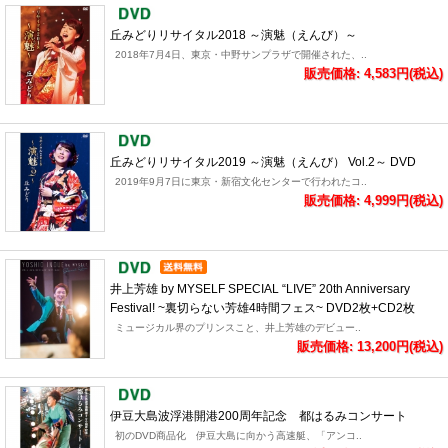
丘みどりリサイタル2018 ～演魅（えんび）～
2018年7月4日、東京・中野サンプラザで開催された、..
販売価格: 4,583円(税込)
丘みどりリサイタル2019 ～演魅（えんび） Vol.2～ DVD
2019年9月7日に東京・新宿文化センターで行われたコ..
販売価格: 4,999円(税込)
井上芳雄 by MYSELF SPECIAL “LIVE” 20th Anniversary
Festival! ~裏切らない芳雄4時間フェス~ DVD2枚+CD2枚
ミュージカル界のプリンスこと、井上芳雄のデビュー..
販売価格: 13,200円(税込)
伊豆大島波浮港開港200周年記念 都はるみコンサート
初のDVD商品化 伊豆大島に向かう高速艇、「アンコ..