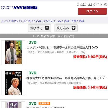
こんにちは ゲスト 様
トップ
> 商品ジャンルで選ぶ >
DVD・ブルーレイ・CD
>
落語・芸能
> 落語
並び替え
絞り込み
1
～
25
商品表示中（全
25
商品中）
ニッポンを楽しむ！ 春風亭一之輔の江戸落語入門 DVD
当代きっての人気落語家・春風亭一之輔がディープな..
販売価格: 9,460円(税込)
柳家喬太郎 寄席根多独演会 寿限無／綿医者／孫、帰る DVD
伝説の男、柳家喬太郎の爆笑独演会を遂に映像化！
販売価格: 3,142円(税込)