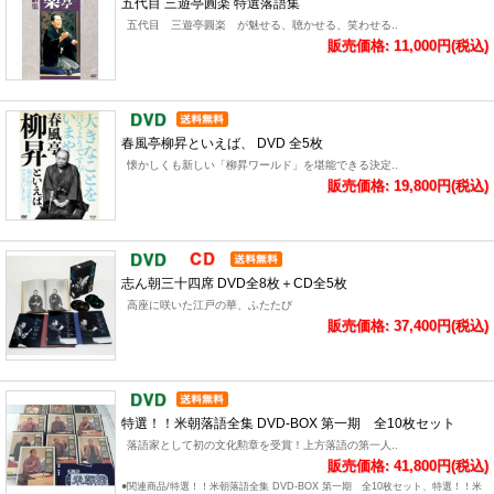
五代目 三遊亭圓楽 特選落語集
五代目 三遊亭圓楽 が魅せる、聴かせる、笑わせる..
販売価格: 11,000円(税込)
春風亭柳昇といえば、 DVD 全5枚
懐かしくも新しい「柳昇ワールド」を堪能できる決定..
販売価格: 19,800円(税込)
志ん朝三十四席 DVD全8枚＋CD全5枚
高座に咲いた江戸の華、ふたたび
販売価格: 37,400円(税込)
特選！！米朝落語全集 DVD-BOX 第一期 全10枚セット
落語家として初の文化勲章を受賞！上方落語の第一人..
販売価格: 41,800円(税込)
●関連商品/特選！！米朝落語全集 DVD-BOX 第一期 全10枚セット、特選！！米