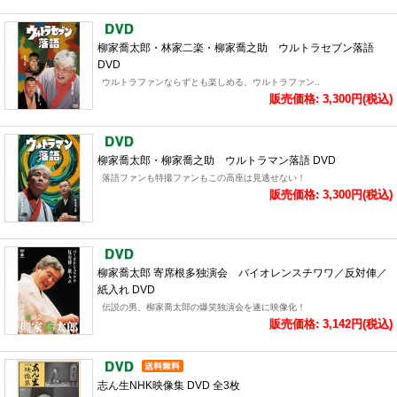
柳家喬太郎・林家二楽・柳家喬之助 ウルトラセブン落語
DVD
ウルトラファンならずとも楽しめる、ウルトラファン..
販売価格: 3,300円(税込)
柳家喬太郎・柳家喬之助 ウルトラマン落語 DVD
落語ファンも特撮ファンもこの高座は見逃せない！
販売価格: 3,300円(税込)
柳家喬太郎 寄席根多独演会 バイオレンスチワワ／反対俥／
紙入れ DVD
伝説の男、柳家喬太郎の爆笑独演会を遂に映像化！
販売価格: 3,142円(税込)
志ん生NHK映像集 DVD 全3枚