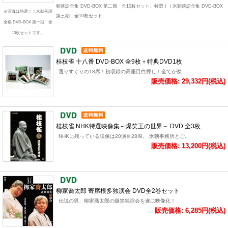
朝落語全集 DVD-BOX 第二期 全10枚セット、特選！！米朝落語全集 DVD-BOX
※写真は特選！！米朝落語
第三期 全10枚セット
全集 DVD-BOX 第一期 全
10枚セットです。
桂枝雀 十八番 DVD-BOX 全9枚＋特典DVD1枚
選りすぐりの18席！初収録の高座目白押し！全てが傑..
販売価格: 29,332円(税込)
桂枝雀 NHK特選映像集～爆笑王の世界～ DVD 全3枚
NHKに残っている映像は20演目28席。 米朝事務所とご..
販売価格: 13,200円(税込)
柳家喬太郎 寄席根多独演会 DVD全2巻セット
伝説の男、柳家喬太郎の爆笑独演会を遂に映像化！
販売価格: 6,285円(税込)