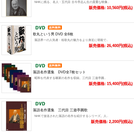
NHKに残る、名人・五代目 古今亭志ん生の貴重な映像..
販売価格: 10,560円(税込)
歌丸という男 DVD 全8枚
落語界一の人気者・桂歌丸の魅力をより身近に堪能で..
販売価格: 26,400円(税込)
落語名作選集 DVD全7枚セット
昭和を代表する噺家の名作を収録。三代目 三遊亭圓..
販売価格: 15,400円(税込)
落語名作選集 三代目 三遊亭圓歌
NHKで放送された落語の名作を紹介するシリーズ。人..
販売価格: 2,200円(税込)