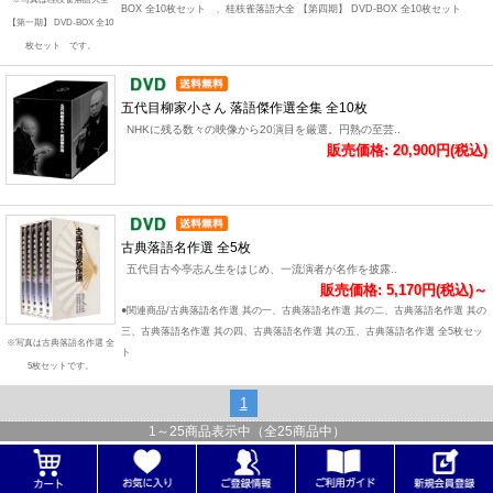
BOX 全10枚セット 、桂枝雀落語大全 【第四期】 DVD-BOX 全10枚セット
【第一期】 DVD-BOX 全10
枚セット です。
五代目柳家小さん 落語傑作選全集 全10枚
NHKに残る数々の映像から20演目を厳選。円熟の至芸..
販売価格: 20,900円(税込)
古典落語名作選 全5枚
五代目古今亭志ん生をはじめ、一流演者が名作を披露..
販売価格: 5,170円(税込)～
●関連商品/古典落語名作選 其の一、古典落語名作選 其の二、古典落語名作選 其の
三、古典落語名作選 其の四、古典落語名作選 其の五、古典落語名作選 全5枚セッ
※写真は古典落語名作選 全
ト
5枚セットです。
1
1
～
25
商品表示中（全
25
商品中）