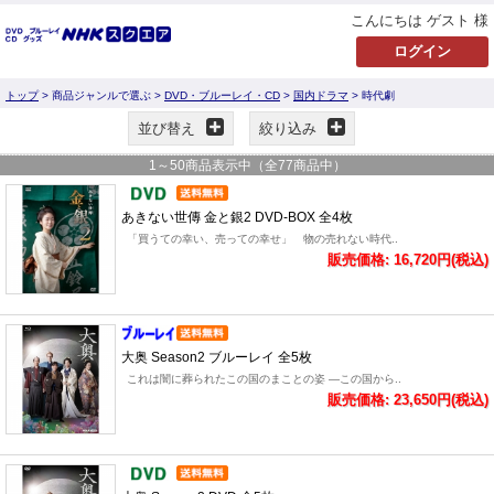
こんにちは ゲスト 様
トップ
> 商品ジャンルで選ぶ >
DVD・ブルーレイ・CD
>
国内ドラマ
> 時代劇
並び替え
絞り込み
1
～
50
商品表示中（全
77
商品中）
あきない世傳 金と銀2 DVD-BOX 全4枚
「買うての幸い、売っての幸せ」 物の売れない時代..
販売価格: 16,720円(税込)
大奥 Season2 ブルーレイ 全5枚
これは闇に葬られたこの国のまことの姿 ―この国から..
販売価格: 23,650円(税込)