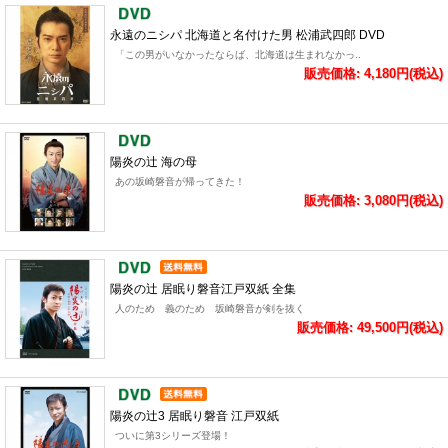
永遠のニシパ 北海道と名付けた男 松浦武四郎 DVD
「この男がいなかったならば、北海道は生まれなかっ..
販売価格: 4,180円(税込)
陽炎の辻 海の母
あの坂崎磐音が帰ってきた！
販売価格: 3,080円(税込)
陽炎の辻 居眠り磐音江戸双紙 全集
人のため 義のため 坂崎磐音が剣を抜く
販売価格: 49,500円(税込)
陽炎の辻3 居眠り磐音 江戸双紙
ついに第3シリーズ登場！