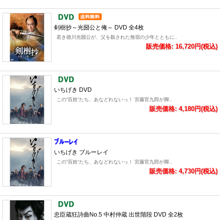
剣樹抄～光圀公と俺～ DVD 全4枚
若き徳川光圀公が、父を殺された無宿の少年とともに..
販売価格: 16,720円(税込)
いちげき DVD
この“百姓“たち、あなどれないっ！ 宮藤官九郎が脚..
販売価格: 4,180円(税込)
いちげき ブルーレイ
この“百姓“たち、あなどれないっ！ 宮藤官九郎が脚..
販売価格: 4,730円(税込)
忠臣蔵狂詩曲No.5 中村仲蔵 出世階段 DVD 全2枚