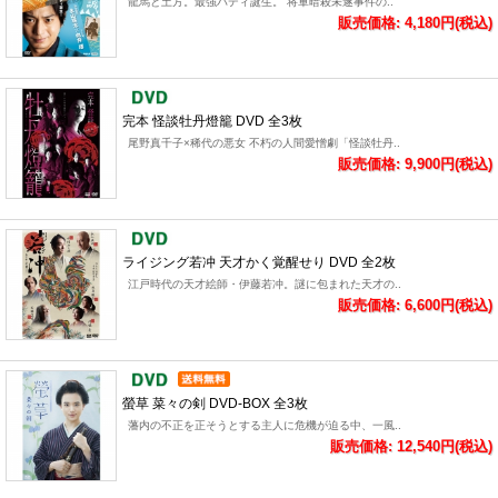
龍馬と土方。最強バディ誕生。 将軍暗殺未遂事件の..
販売価格: 4,180円(税込)
完本 怪談牡丹燈籠 DVD 全3枚
尾野真千子×稀代の悪女 不朽の人間愛憎劇「怪談牡丹..
販売価格: 9,900円(税込)
ライジング若冲 天才かく覚醒せり DVD 全2枚
江戸時代の天才絵師・伊藤若冲。謎に包まれた天才の..
販売価格: 6,600円(税込)
螢草 菜々の剣 DVD-BOX 全3枚
藩内の不正を正そうとする主人に危機が迫る中、一風..
販売価格: 12,540円(税込)