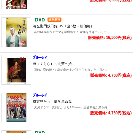
清左衛門残日録 DVD 全6枚（新価格）
あのNHK名作ドラマを新価格で！ 老年を生きていくこ..
販売価格: 16,500円(税込)
眩（くらら）～北斎の娘～
葛飾北斎の娘・お栄の知られざる半生を描いた、直木..
販売価格: 4,730円(税込)
風雲児たち 蘭学革命篇
大河ドラマ「真田丸」より1年――。三谷幸喜が満を持..
販売価格: 4,730円(税込)