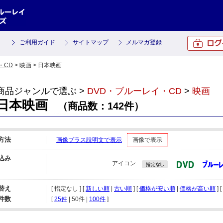
ご利用ガイド
サイトマップ
メルマガ登録
・CD
>
映画
> 日本映画
商品ジャンルで選ぶ >
DVD・ブルーレイ・CD
>
映画
日本映画
（商品数：142件）
方法
画像プラス説明文で表示
画像で表示
込み
アイコン
替え
[ 指定なし ] [
新しい順
|
古い順
] [
価格が安い順
|
価格が高い順
] [
件数
[ 
25件
 | 
50件
 | 
100件
 ]