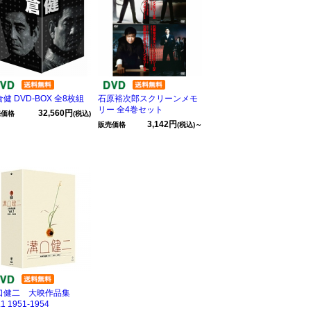
健 DVD-BOX 全8枚組
石原裕次郎スクリーンメモ
リー 全4巻セット
32,560円
売価格
(税込)
3,142円
販売価格
(税込)～
口健二 大映作品集
.1 1951-1954