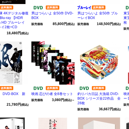
隊 4Kデジタル修復
男はつらいよ 全50作 DVD-
男はつらいよ 全50作 ブル
東
 Blu-ray 【HDR
BOX
ーレイBOX
東宝
ra HD ブルーレイ
枚
85,800円
148,500円
販売価格
(税込)
販売価格
(税込)
イ2枚+CD
販
18,480円
(税込)
DVD-BOX 新
映画 忍びの者 全8巻セット
釣りバカ日誌 大漁箱 DVD-
映
BOX シリーズ全22作品 全
ー 
3,080円
販売価格
(税込)～
28枚
21,780円
(税込)
販
36,667円
販売価格
(税込)