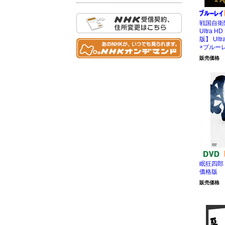
戦国自衛
Ultra HD
版】 Ult
+ブルーレ
販売価格
眠狂四郎 
価格版
販売価格