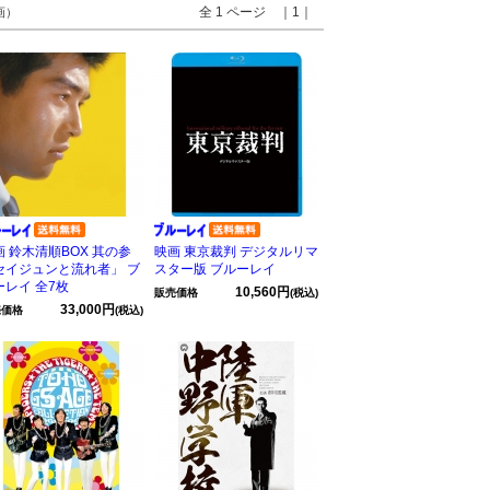
全 1 ページ ｜1｜
画）
画 鈴木清順BOX 其の参
映画 東京裁判 デジタルリマ
セイジュンと流れ者」 ブ
スター版 ブルーレイ
ーレイ 全7枚
10,560円
販売価格
(税込)
33,000円
売価格
(税込)