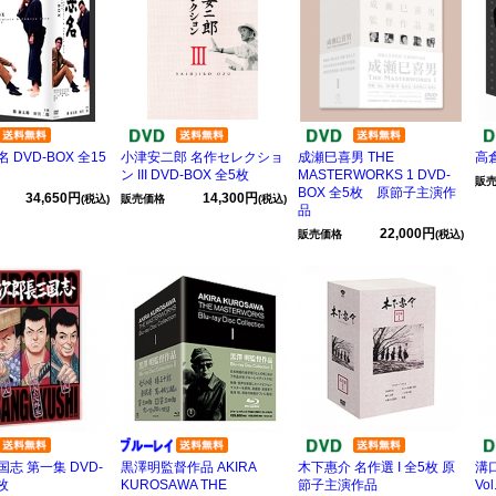
 DVD-BOX 全15
小津安二郎 名作セレクショ
成瀬巳喜男 THE
高倉
ン III DVD-BOX 全5枚
MASTERWORKS 1 DVD-
販
BOX 全5枚 原節子主演作
34,650円
14,300円
(税込)
販売価格
(税込)
品
22,000円
販売価格
(税込)
志 第一集 DVD-
黒澤明監督作品 AKIRA
木下惠介 名作選 I 全5枚 原
溝
枚
KUROSAWA THE
節子主演作品
Vol