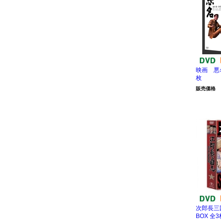
映画 悪名
枚
販売価格
次郎長三国
BOX 全3