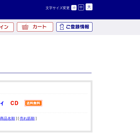
大
中
文字サイズ変更
小
商品名順
] [
売れ筋順
]