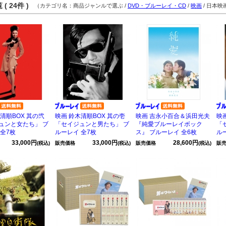
( 24件 )
（カテゴリ名：商品ジャンルで選ぶ /
DVD・ブルーレイ・CD
/
映画
/ 日本映
清順BOX 其の弐
映画 鈴木清順BOX 其の壱
映画 吉永小百合＆浜田光夫
映
ュンと女たち」 ブ
「セイジュンと男たち」 ブ
『純愛ブルーレイボック
「
 全7枚
ルーレイ 全7枚
ス』 ブルーレイ 全6枚
ル
33,000円
33,000円
28,600円
(税込)
販売価格
(税込)
販売価格
(税込)
販