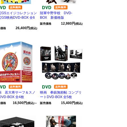
宝GSエイジコレクション
陸軍中野学校 DVD-
GS映画DVD-BOX 全6
BOX 新価格版
12,980円
販売価格
(税込)
26,400円
売価格
(税込)
画 若大将サーフ＆スノ
映画 拳銃無頼帖 コンプリ
DVD-BOX 全4枚
ートDVD‐BOX 全5枚
16,500円
15,400円
売価格
(税込)～
販売価格
(税込)