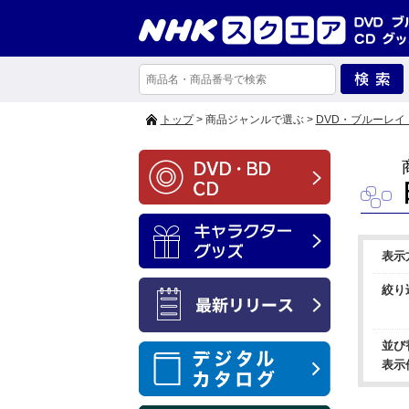
トップ
> 商品ジャンルで選ぶ >
DVD・ブルーレイ
表示
絞り
並び
表示