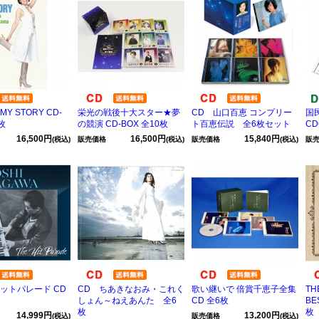
Y STORY CD-
栄光の戦後十大スター★夢
CD 山口百恵 コンプリー
国
枚
の競演 CD-BOX 全10枚
ト百恵伝説 全6枚セット
CD
16,500円
16,500円
15,840円
(税込)
販売価格
(税込)
販売価格
(税込)
販
ヒットパレード CD
CD ちあきなおみ・これく
歌い継いで 倍賞千恵子全集
T
しょん～ねえあんた 全6
CD 全6枚
BE
枚
枚
14,999円
13,200円
(税込)
販売価格
(税込)