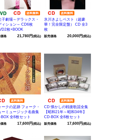
圭子劇場～デラックス・
氷川きよしベスト（超豪
ディション～ CD6枚
華！完全限定盤） CD 全3
VD2枚+BOOK
枚
21,780円
20,000円
売価格
(税込)
販売価格
(税込)
ォークの足跡 フォーク・
CD 懐かしの戦後歌謡全集
ューミュージック名曲集
【昭和21年～昭和34年】
-BOX 全8枚セット
CD-BOX 全8枚セット
17,600円
17,600円
売価格
(税込)
販売価格
(税込)