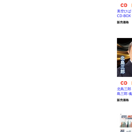
美空ひ
CD-BO
販売価格
北島三郎 
島三郎 魂
販売価格