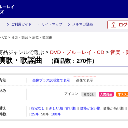
ご利用ガイド
サイトマップ
メルマガ登録
・CD
>
音楽・舞台
> 演歌・歌謡曲
商品ジャンルで選ぶ >
DVD・ブルーレイ・CD
>
音楽・
演歌・歌謡曲
（商品数：270件）
方法
画像プラス説明文で表示
画像で表示
込み
アイコン
替え
[
指定なし
] [
新しい順
|
古い順
] [
価格が安い順
| 価格が高い順 ] [
件数
[ 
25件
 | 
50件
 | 
100件
 ]