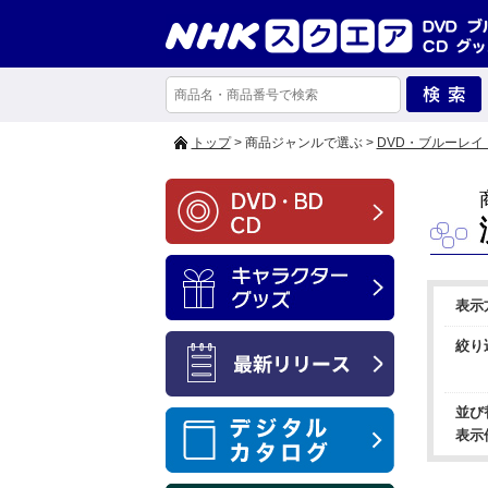
トップ
> 商品ジャンルで選ぶ >
DVD・ブルーレイ
表示
絞り
並び
表示