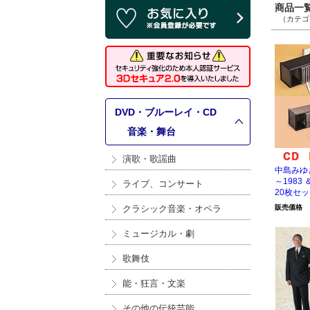
商品一覧 
（カテゴリ
DVD・ブルーレイ・CD
>
音楽・舞台
演歌・歌謡曲
中島みゆき 
～1983 
ライブ、コンサート
20枚セ
クラシック音楽・オペラ
販売価格
ミュージカル・劇
歌舞伎
能・狂言・文楽
その他の伝統芸能