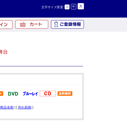
大
中
文字サイズ変更
小
舞台
商品名順
] [
売れ筋順
]