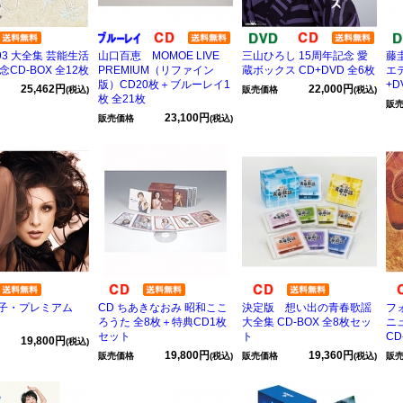
93 大全集 芸能生活
山口百恵 MOMOE LIVE
三山ひろし 15周年記念 愛
藤
念CD-BOX 全12枚
PREMIUM（リファイン
蔵ボックス CD+DVD 全6枚
エ
版）CD20枚＋ブルーレイ1
+D
25,462円
22,000円
(税込)
販売価格
(税込)
枚 全21枚
販
23,100円
販売価格
(税込)
子・プレミアム
CD ちあきなおみ 昭和ここ
決定版 想い出の青春歌謡
フ
ろうた 全8枚＋特典CD1枚
大全集 CD-BOX 全8枚セッ
ニ
セット
ト
CD
19,800円
(税込)
19,800円
19,360円
販売価格
(税込)
販売価格
(税込)
販