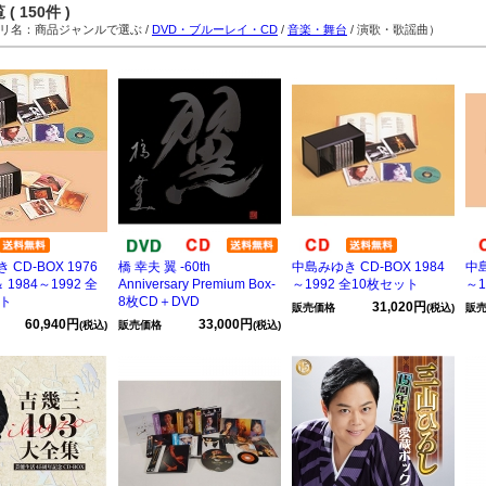
( 150件 )
名：商品ジャンルで選ぶ /
DVD・ブルーレイ・CD
/
音楽・舞台
/ 演歌・歌謡曲）
CD-BOX 1976
橋 幸夫 翼 -60th
中島みゆき CD-BOX 1984
中島
＆ 1984～1992 全
Anniversary Premium Box-
～1992 全10枚セット
～1
ット
8枚CD＋DVD
31,020円
販売価格
(税込)
販
60,940円
33,000円
(税込)
販売価格
(税込)