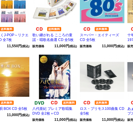
聴くJ-POP～リクエ
歌い継がれる こころの童
スーパー・エイティーズ
十
D 全7枚
謡・唱歌名曲選 CD 全5枚
CD 全5枚
19
11,550円
11,000円
11,000円
(税込)
販売価格
(税込)
販売価格
(税込)
販
 BOX CD 全5枚
八代亜紀 プレミア歌唱集
ロス・プリモス100曲集 CD
あ
DVD 全2枚＋CD
全5枚
プス
11,000円
(税込)
11,000円
11,000円
販売価格
(税込)
販売価格
(税込)
販