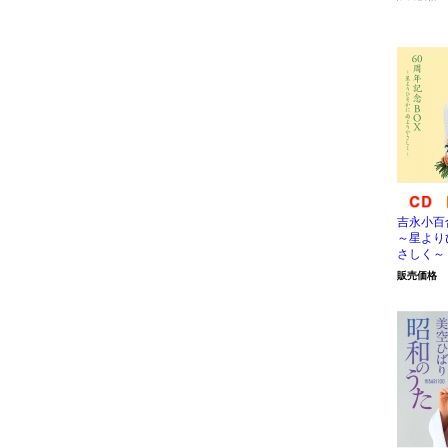
吉永小百
～星より
さしく～ 
販売価格