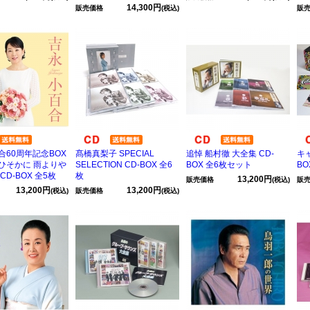
14,300円
販売価格
(税込)
販
合60周年記念BOX
髙橋真梨子 SPECIAL
追悼 船村徹 大全集 CD-
キ
ひそかに 雨よりや
SELECTION CD-BOX 全6
BOX 全6枚セット
BO
CD-BOX 全5枚
枚
13,200円
販売価格
(税込)
販
13,200円
13,200円
(税込)
販売価格
(税込)