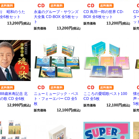
ばり 昭和のうた
永遠のグループ・サウンズ
CD 鳥羽一郎の世界 CD-
C
X 全6枚セット
大全集 CD-BOX 全5枚セッ
BOX 全6枚セット
ター
ト
ッ
13,200円
13,200円
(税込)
販売価格
(税込)
13,200円
販売価格
(税込)
販
88歳米寿記念 北
ニューミュージック・ベス
こころの愛唱歌ベスト100
懐
の歌 CD 全6枚
ト・フォーエバー CD 全5
CD 全5枚
声
枚
5枚
12,999円
12,100円
(税込)
販売価格
(税込)
12,100円
販売価格
(税込)
販