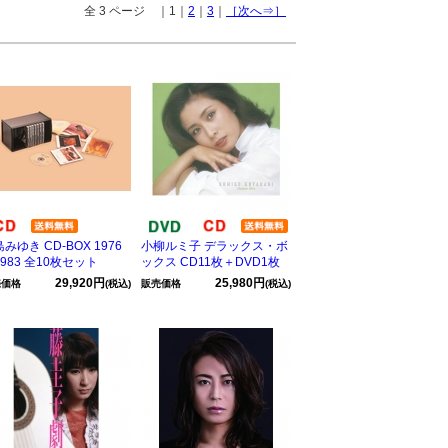
全 3 ページ ｜1｜
2
｜
3
｜
［次へ⇒］
みゆき CD-BOX 1976
小柳ルミ子 デラックス・ボ
983 全10枚セット
ックス CD11枚＋DVD1枚
29,920円
25,980円
売価格
(税込)
販売価格
(税込)