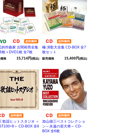
民的作曲家 古関裕而全集
極 演歌大全集 CD-BOX 全7
6枚＋DVD1枚 全7枚
枚セット
15,714円
15,400円
売価格
(税込)
販売価格
(税込)
HE 歌謡ヒットスタジオ ＜
加山雄三ベストコレクショ
ST100+8＞ CD-BOX 全6
ン～永遠の若大将～ CD-
BOX 全6枚