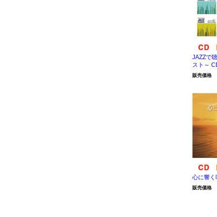
JAZZで
スト～ C
販売価格
心に響く唄
販売価格