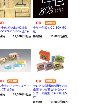
年十色 想い出の歌謡曲
十年十色80’s CD-BOX 全5
70-1979 CD-BOX 全5枚
枚
11,000円
11,000円
売価格
(税込)
販売価格
(税込)
ぁ青春のフォーク＆ポッ
テレビ放送開始70周年記念
 CD 全5枚
企画 テレビ黄金時代のメイ
ンテーマ曲集 CD-BOX 全5
11,000円
売価格
(税込)
枚
11,000円
販売価格
(税込)