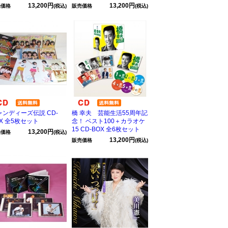
13,200円
13,200円
売価格
(税込)
販売価格
(税込)
ャンディーズ伝説 CD-
橋 幸夫 芸能生活55周年記
X 全5枚セット
念！ ベスト100＋カラオケ
15 CD-BOX 全6枚セット
13,200円
売価格
(税込)
13,200円
販売価格
(税込)