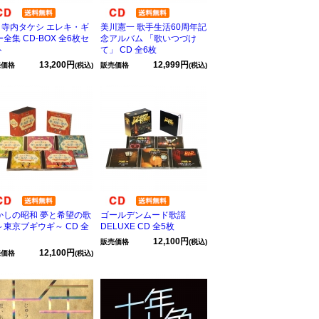
D 寺内タケシ エレキ・ギ
美川憲一 歌手生活60周年記
全集 CD-BOX 全6枚セ
念アルバム 「歌いつづけ
ト
て」 CD 全6枚
13,200円
12,999円
売価格
(税込)
販売価格
(税込)
かしの昭和 夢と希望の歌
ゴールデンムード歌謡
～東京ブギウギ～ CD 全
DELUXE CD 全5枚
12,100円
販売価格
(税込)
12,100円
売価格
(税込)