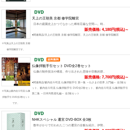
天上の王朝美 京都 修学院離宮
日本の庭園史上かつてなかった稀有荘厳な空間―。時..
販売価格: 4,180円(税込)～
●関連商品/天上の王朝美 京都 修学院離宮、天上の王朝美 京都 修学院離宮
※写真は天上の王朝美 京都
修学院離宮です。
仏像拝観手引セット DVD全2巻セット
仏像の制作技法や構造、作り出された意味や宗教的歴..
販売価格: 7,700円(税込)～
●関連商品/籔内佐斗司流 仏像拝観手引 第一集 ～仏さまの世界 入門編～ 全2枚セ
ット、籔内佐斗司流 仏像拝観手引 DVD全2巻セット、籔内佐斗司流 仏像拝観手引
※写真は籔内佐斗司流 仏像
第二集 ～日本列島巡礼編～ 全2枚セット
拝観手引 DVD全2巻セット
です。
NHKスペシャル 遷宮 DVD-BOX 全3枚
数年がかりで行われた二つの遷宮の全貌を紹介。伊勢..