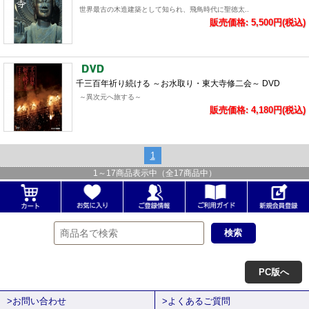
世界最古の木造建築として知られ、飛鳥時代に聖徳太..
販売価格: 5,500円(税込)
千三百年祈り続ける ～お水取り・東大寺修二会～ DVD
～異次元へ旅する～
販売価格: 4,180円(税込)
1
1
～
17
商品表示中（全
17
商品中）
PC版へ
>お問い合わせ
>よくあるご質問