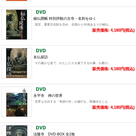
秘仏開帳 特別拝観の古寺・名刹をゆく
国宝、重要文化財を含め、全国から30体あまりの秘仏..
販売価格: 4,180円(税込)
名仏探訪
その厳かな姿で、わたしたちを魅了する仏像。仏教の..
販売価格: 4,180円(税込)
永平寺 禅の世界
世界も注目する「奇跡の寺」の修行を、映像詩まじえ..
販売価格: 4,180円(税込)
法隆寺 DVD-BOX 全2枚