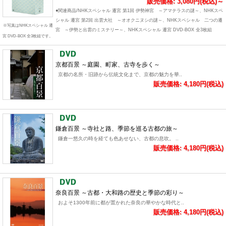
販売価格: 3,080円(税込)～
●関連商品/NHKスペシャル 遷宮 第1回 伊勢神宮 ～アマテラスの謎～、NHKスペ
シャル 遷宮 第2回 出雲大社 ～オオクニヌシの謎～、NHKスペシャル 二つの遷
※写真はNHKスペシャル 遷
宮 ～伊勢と出雲のミステリー～、NHKスペシャル 遷宮 DVD-BOX 全3枚組
宮 DVD-BOX 全3枚組です。
京都百景 ～庭園、町家、古寺を歩く～
京都の名所・旧跡から伝統文化まで、京都の魅力を華..
販売価格: 4,180円(税込)
鎌倉百景 ～寺社と路、季節を巡る古都の旅～
鎌倉一悠久の時を経ても色あせない、古都の息吹。 ..
販売価格: 4,180円(税込)
奈良百景 ～古都・大和路の歴史と季節の彩り～
およそ1300年前に都が置かれた奈良の華やかな時代と..
販売価格: 4,180円(税込)