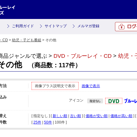
ご利用ガイド
サイトマップ
メルマガ登録
・CD
>
幼児・子ども番組
> その他
商品ジャンルで選ぶ >
DVD・ブルーレイ・CD
>
幼児・
その他
（商品数：117件）
方法
画像プラス説明文で表示
画像で表示
込み
アイコン
替え
[ 指定なし ] [
新しい順
|
古い順
] [
価格が安い順
|
価格が高い順
] [
件数
[ 
25件
 | 
50件
 | 
100件
 ]