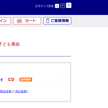
大
中
文字サイズ変更
小
子ども番組
商品名順
] [
売れ筋順
]