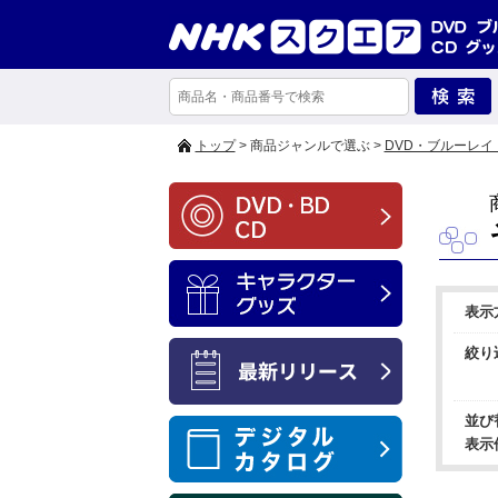
トップ
> 商品ジャンルで選ぶ >
DVD・ブルーレイ
表示
絞り
並び
表示