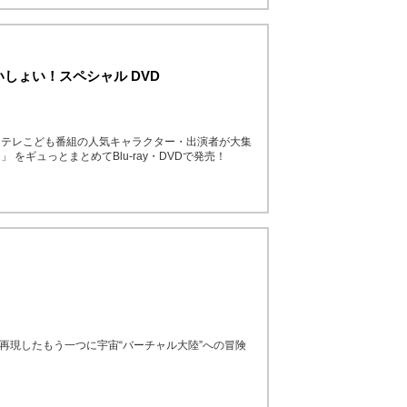
しょい！スペシャル DVD
Ｅテレこども番組の人気キャラクター・出演者が大集
をギュっとまとめてBlu-ray・DVDで発売！
を再現したもう一つに宇宙“バーチャル大陸”への冒険