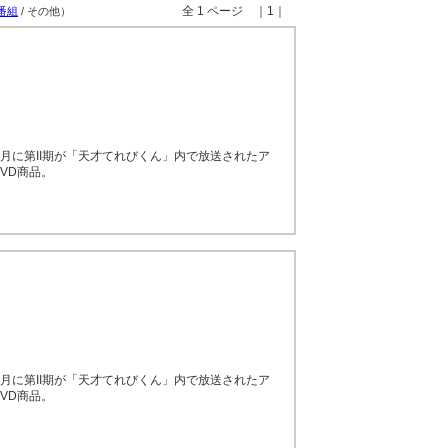
全 1 ページ ｜1｜
番組
/ その他）
97年1月に第II期が「天才てれびくん」内で放送されたア
VD商品。
97年1月に第II期が「天才てれびくん」内で放送されたア
VD商品。