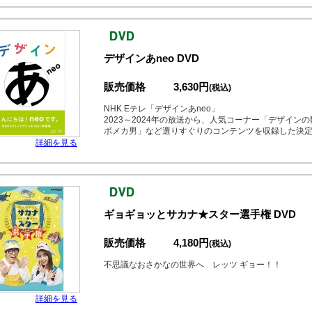
デザインあneo DVD
販売価格
3,630円
(税込)
NHK Eテレ「デザインあneo」
2023～2024年の放送から、人気コーナー「デザイ
ボメカ男」など選りすぐりのコンテンツを収録した決
詳細を見る
ギョギョッとサカナ★スター選手権 DVD
販売価格
4,180円
(税込)
不思議なおさかなの世界へ レッツ ギョー！！
詳細を見る