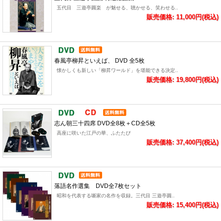
五代目 三遊亭圓楽 が魅せる、聴かせる、笑わせる..
販売価格: 11,000円(税込)
春風亭柳昇といえば、 DVD 全5枚
懐かしくも新しい「柳昇ワールド」を堪能できる決定..
販売価格: 19,800円(税込)
志ん朝三十四席 DVD全8枚＋CD全5枚
高座に咲いた江戸の華、ふたたび
販売価格: 37,400円(税込)
落語名作選集 DVD全7枚セット
昭和を代表する噺家の名作を収録。三代目 三遊亭圓..
販売価格: 15,400円(税込)