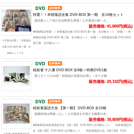
特選！！米朝落語全集 DVD-BOX 第一期 全10枚セット
落語家として初の文化勲章を受賞！上方落語の第一人..
販売価格: 41,800円(税込)
●関連商品/特選！！米朝落語全集 DVD-BOX 第一期 全10枚セット、特選！！米
朝落語全集 DVD-BOX 第二期 全10枚セット、特選！！米朝落語全集 DVD-BOX
※写真は特選！！米朝落語
第三期 全10枚セット
全集 DVD-BOX 第一期 全
10枚セットです。
桂枝雀 十八番 DVD-BOX 全9枚＋特典DVD1枚
選りすぐりの18席！初収録の高座目白押し！全てが傑..
販売価格: 29,332円(税込)
桂枝雀落語大全 【第一期】 DVD-BOX 全10枚
抱腹絶倒は間違いなし！上方落語を代表する噺家の名..
販売価格: 39,809円(税込)
●関連商品/桂枝雀落語大全 【第一期】 DVD-BOX 全10枚セット 、桂枝雀落語大
全 【第二期】 DVD-BOX 全10枚セット 、桂枝雀落語大全 【第三期】 DVD-
※写真は桂枝雀落語大全