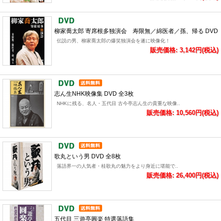
柳家喬太郎 寄席根多独演会 寿限無／綿医者／孫、帰る DVD
伝説の男、柳家喬太郎の爆笑独演会を遂に映像化！
販売価格: 3,142円(税込)
志ん生NHK映像集 DVD 全3枚
NHKに残る、名人・五代目 古今亭志ん生の貴重な映像..
販売価格: 10,560円(税込)
歌丸という男 DVD 全8枚
落語界一の人気者・桂歌丸の魅力をより身近に堪能で..
販売価格: 26,400円(税込)
五代目 三遊亭圓楽 特選落語集