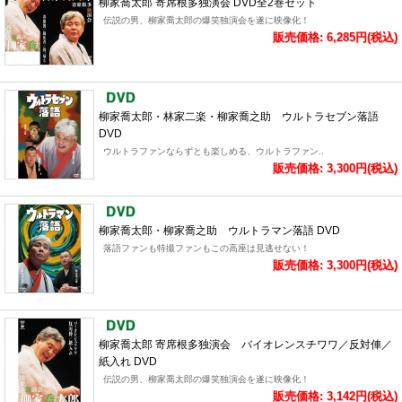
柳家喬太郎 寄席根多独演会 DVD全2巻セット
伝説の男、柳家喬太郎の爆笑独演会を遂に映像化！
販売価格: 6,285円(税込)
柳家喬太郎・林家二楽・柳家喬之助 ウルトラセブン落語
DVD
ウルトラファンならずとも楽しめる、ウルトラファン..
販売価格: 3,300円(税込)
柳家喬太郎・柳家喬之助 ウルトラマン落語 DVD
落語ファンも特撮ファンもこの高座は見逃せない！
販売価格: 3,300円(税込)
柳家喬太郎 寄席根多独演会 バイオレンスチワワ／反対俥／
紙入れ DVD
伝説の男、柳家喬太郎の爆笑独演会を遂に映像化！
販売価格: 3,142円(税込)