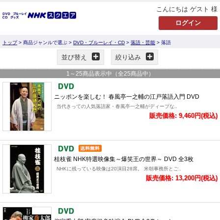
こんにちは ゲスト 様
トップ
> 商品ジャンルで選ぶ >
DVD・ブルーレイ・CD
>
落語・芸能
> 落語
並び替え
絞り込み
1
～
25
商品表示中（全
25
商品中）
ニッポンを楽しむ！ 春風亭一之輔の江戸落語入門 DVD
当代きっての人気落語家・春風亭一之輔がディープな..
販売価格: 9,460円(税込)
桂枝雀 NHK特選映像集～爆笑王の世界～ DVD 全3枚
NHKに残っている映像は20演目28席。 米朝事務所とご..
販売価格: 13,200円(税込)